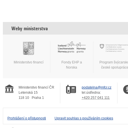
Weby ministerstva
Ministerstvo financí
Fondy EHP a
Program švýcarsk
Norska
české spoluprác
Ministerstvo financí ČR
podatelna@mfcr.cz
Letenská 15
tel.ústředna:
118 10
Praha 1
+420 257 041 111
Prohlášení o přístupnosti
Upravit souhlas s používáním cookies