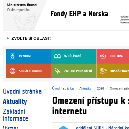
Ministerstvo financí
Česká republika
Fondy EHP a Norska
►
ZVOLTE SI OBLAST:
VÝZKUM
VZDĚLÁVÁNÍ
KULTURA
SOCIÁLNÍ DIALOG
ŽIVOTNÍ PROSTŘEDÍ
LIDSKÁ PRÁV
Úvodní stránka
Aktuality
2026
Omezení pří
Úvodní stránka
Omezení přístupu k
Aktuality
internetu
Základní
informace
Výzvy
oddělení 5804 - Národní k