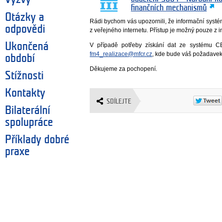
finančních mechanismů
Otázky a
Rádi bychom vás upozornili, že informační sys
odpovědi
z veřejného internetu. Přístup je možný pouze z int
Ukončená
V případě potřeby získání dat ze systému 
fm4_realizace@mfcr.cz
, kde bude váš požadavek 
období
Děkujeme za pochopení.
Stížnosti
Kontakty
SDÍLEJTE
Bilaterální
spolupráce
Příklady dobré
praxe