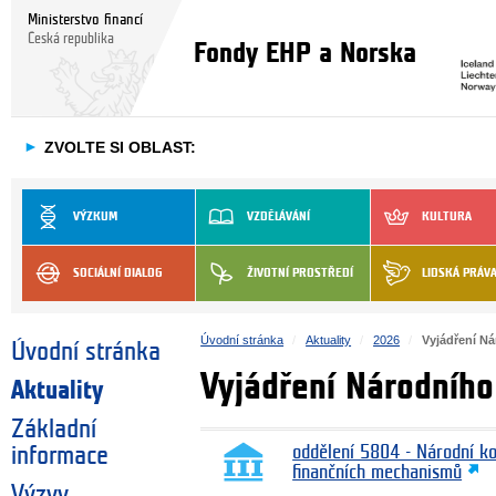
Ministerstvo financí
Česká republika
Fondy EHP a Norska
►
ZVOLTE SI OBLAST:
VÝZKUM
VZDĚLÁVÁNÍ
KULTURA
SOCIÁLNÍ DIALOG
ŽIVOTNÍ PROSTŘEDÍ
LIDSKÁ PRÁV
Úvodní stránka
Aktuality
2026
Vyjádření N
Úvodní stránka
Vyjádření Národního
Aktuality
Základní
informace
oddělení 5804 - Národní k
finančních mechanismů
Výzvy