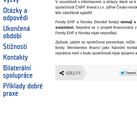
V souvislosti s informacemi a dotazy, které se 
společnosti ČNPF Invest s.r.o. (dříve Česko-norsk
Otázky a
této záležitosti vyjádřit.
odpovědi
Fondy EHP a Norska (Norské fondy)
nemají s 
Ukončená
souvislost.
Nejedná se o projekt financovaný 
Fondy EHP a Norska nijak nepodílejí.
období
Způsob, jakým se společnost prezentuje, může 
Stížnosti
fondy. Ministerstvo financí jako Národní ko
republice není s touto společností nijak spojeno a
Kontakty
Bilaterální
SDÍLEJTE
spolupráce
Příklady dobré
praxe