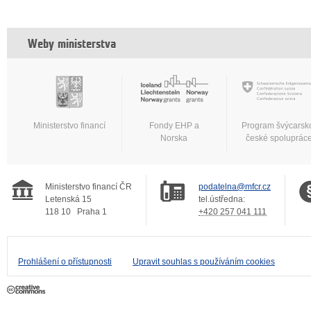
Weby ministerstva
Ministerstvo financí
Fondy EHP a
Program švýcarsk
Norska
české spoluprác
Ministerstvo financí ČR
podatelna@mfcr.cz
Letenská 15
tel.ústředna:
118 10
Praha 1
+420 257 041 111
Prohlášení o přístupnosti
Upravit souhlas s používáním cookies