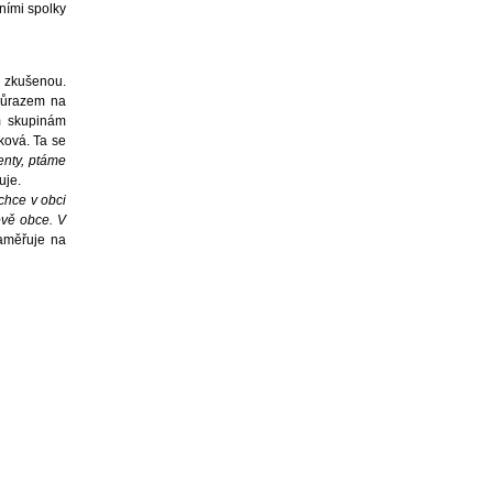
ními spolky
a zkušenou.
 důrazem na
em skupinám
rková. Ta se
enty, ptáme
luje.
 chce v obci
ově obce. V
zaměřuje na