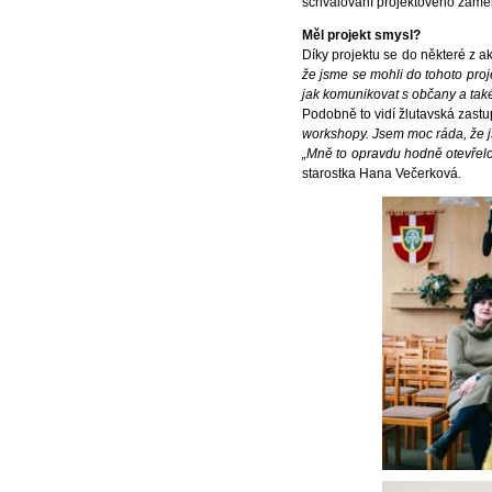
schvalování projektového záměr
Měl projekt smysl?
Díky projektu se do některé z ak
že jsme se mohli do tohoto proj
jak komunikovat s občany a také,
Podobně to vidí žlutavská zastu
workshopy. Jsem moc ráda, že j
„Mně to opravdu hodně otevřelo
starostka Hana Večerková.