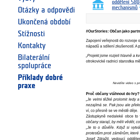
oddělení 580
mechanismů
Otázky a odpovědi
Ukončená období
#OurStories: Občan jako partne
Stížnosti
Zapojení veřejnosti do rozvoje
Kontakty
nápadů a sdílení zkušeností. A 
„Projekt jsme rozjeli hlavně a 
Bilaterální
otrokovické radnici starostka 
spolupráce
Příklady dobré
Nevidíte video s p
praxe
Proč občany vtáhnout do hry?
„Je velmi těžké prolomit ledy 
nezajímá se. Pak jsou ale přek
ví, co přesně se ve městě děje.
Zástupkyně nedaleké obce to
občany starají, by měli vědět, co 
„Je to o důvěře. Když si vytv
protestům proti záměrům, které 
Josef Zdražil, vedoucí odděle