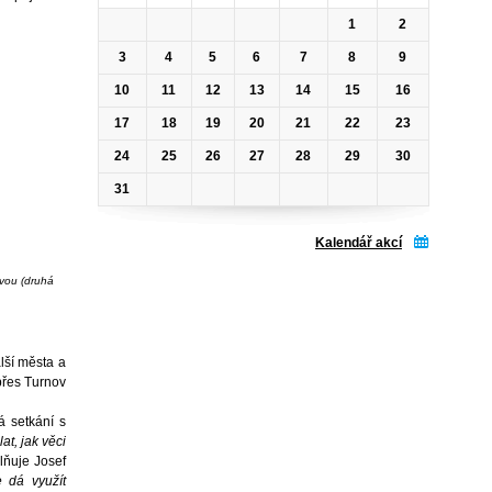
1
2
3
4
5
6
7
8
9
10
11
12
13
14
15
16
17
18
19
20
21
22
23
24
25
26
27
28
29
30
31
Kalendář akcí
ovou (druhá
alší města a
přes Turnov
á setkání s
at, jak věci
lňuje Josef
e dá využít