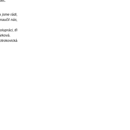
bec.
 jsme rádi,
 naučil nás,
lupráci, tři
árková.
otrokovická