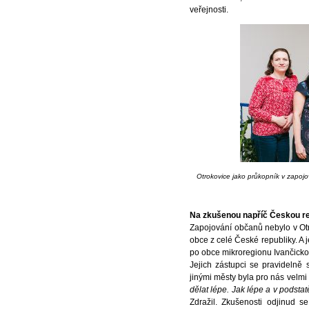
veřejnosti.
Otrokovice jako průkopník v zapoj
Na zkušenou napříč Českou r
Zapojování občanů nebylo v Otrok
obce z celé České republiky. A 
po obce mikroregionu Ivančicko 
Jejich zástupci se pravidelně 
jinými městy byla pro nás velmi 
dělat lépe. Jak lépe a v podstat
Zdražil. Zkušenosti odjinud s