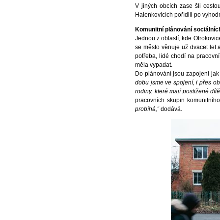
V jiných obcích zase šli cesto
Halenkovicích pořídili po vyhodn
Komunitní plánování sociálníc
Jednou z oblastí, kde Otrokovic
se město věnuje už dvacet let 
potřeba, lidé chodí na pracovní 
měla vypadat.
Do plánování jsou zapojeni jak 
dobu jsme ve spojení, i přes ob
rodiny, které mají postižené dít
pracovních skupin komunitního
probíhá,“
dodává.