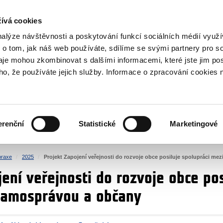
NOVINKY RSS
ívá cookies
rska
nalýze návštěvnosti a poskytování funkcí sociálních médií vyu
 o tom, jak náš web používáte, sdílíme se svými partnery pro so
daje mohou zkombinovat s dalšími informacemi, které jste jim pos
oho, že používáte jejich služby. Informace o zpracování cookies 
KULTURA
ZDRAVÍ
erenční
Statistické
Marketingové
LIDSKÁ PRÁVA
SPRAVEDLNOST
praxe
2025
Projekt Zapojení veřejnosti do rozvoje obce posiluje spolupráci me
ení veřejnosti do rozvoje obce pos
samosprávou a občany