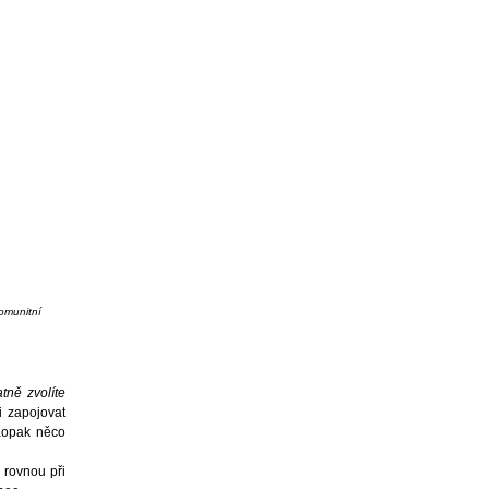
komunitní
tně zvolíte
i zapojovat
naopak něco
 rovnou při