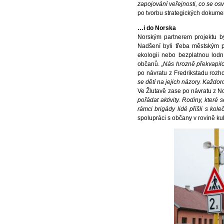
zapojování veřejnosti, co se osv
po tvorbu strategických dokum
…i do Norska
Norským partnerem projektu by
Nadšení byli třeba městským p
ekologii nebo bezplatnou lodn
občanů.
„Nás hrozně překvapilo,
po návratu z Fredrikstadu rozh
se dětí na jejich názory. Každo
Ve Žlutavě zase po návratu z N
pořádat aktivity. Rodiny, které
rámci brigády lidé přišli s kol
spolupráci s občany v rovině ku