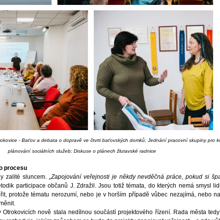
rokovice - Baťov a debata o dopravě ve čtvrti baťovských domků; Jednání pracovní skupiny pro 
plánování sociálních služeb; Diskuse o plánech žlutavské radnice
ho procesu
y zalité sluncem.
„Zapojování veřejnosti je někdy nevděčná práce, pokud si špa
odik participace občanů J. Zdražil. Jsou totiž témata, do kterých nemá smysl lid
dřit, protože tématu nerozumí, nebo je v horším případě vůbec nezajímá, nebo 
 měnit.
Otrokovicích nově stala nedílnou součástí projektového řízení. Rada města tedy