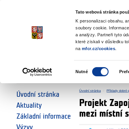
Ministerstvo financí
Česká republika
Tato webová stránka použ
Fondy EHP a No
K personalizaci obsahu, a
soubory cookie. Informace
a analýzy. Partneři tyto ú
►
ZVOLTE SI OBLAST:
které získali v důsledku t
na
mfcr.cz/cookies
.
VÝZKUM
VZDĚLÁVÁNÍ
Výběr
Nutné
Pref
SOCIÁLNÍ DIALOG
ŽIVOTNÍ PROSTŘEDÍ
souhlasu
Úvodní stránka
Příklady dobré 
Úvodní stránka
Projekt Zapoj
Aktuality
mezi místní 
Základní informace
Výzvy