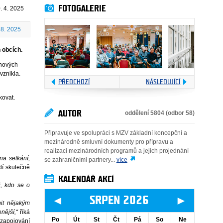
FOTOGALERIE
. 4. 2025
 8. 2025
 obcích.
 nových
vznikla.
PŘEDCHOZÍ
NÁSLEDUJÍCÍ
kovat.
AUTOR
oddělení 5804 (odbor 58)
Připravuje ve spolupráci s MZV základní koncepční a
mezinárodně smluvní dokumenty pro přípravu a
realizaci mezinárodních programů a jejich projednání
na setkání,
se zahraničními partnery...
více
dí skutečně
KALENDÁŘ AKCÍ
i, kdo se o
◄
►
SRPEN 2026
nit nějakým
enější,“
říká
Po
Út
St
Čt
Pá
So
Ne
 zapojování