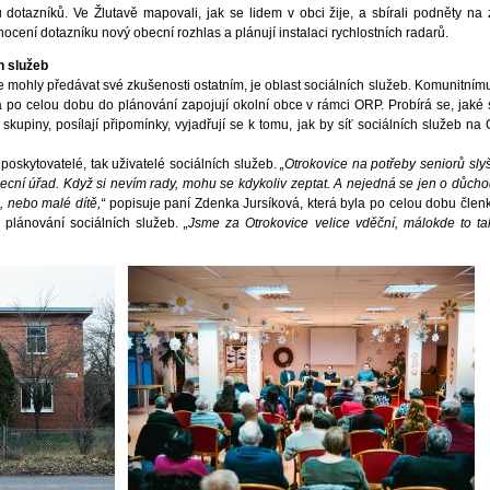
u dotazníků. Ve Žlutavě mapovali, jak se lidem v obci žije, a sbírali podněty na 
ocení dotazníku nový obecní rozhlas a plánují instalaci rychlostních radarů.
h služeb
e mohly předávat své zkušenosti ostatním, je oblast sociálních služeb. Komunitním
a po celou dobu do plánování zapojují okolní obce v rámci ORP. Probírá se, jaké 
skupiny, posílají připomínky, vyjadřují se k tomu, jak by síť sociálních služeb na
poskytovatelé, tak uživatelé sociálních služeb.
„Otrokovice na potřeby seniorů slyš
ecní úřad. Když si nevím rady, mohu se kdykoliv zeptat. A nejedná se jen o důchod
ě, nebo malé dítě,“
popisuje paní Zdenka Jursíková, která byla po celou dobu člen
 plánování sociálních služeb.
„Jsme za Otrokovice velice vděční, málokde to t