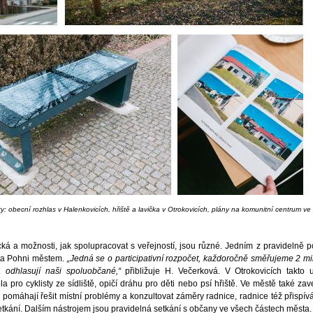
y: obecní rozhlas v Halenkovicích, hřiště a lavička v Otrokovicích, plány na komunitní centrum ve
ická a možnosti, jak spolupracovat s veřejností, jsou různé. Jedním z pravidelně 
vita Pohni městem.
„Jedná se o participativní rozpočet, každoročně směřujeme 2 mi
 odhlasují naši spoluobčané,“
přibližuje H. Večerková. V Otrokovicích takto u
a pro cyklisty ze sídliště, opičí dráhu pro děti nebo psí hřiště. Ve městě také zav
ré pomáhají řešit místní problémy a konzultovat záměry radnice, radnice též přispív
etkání. Dalším nástrojem jsou pravidelná setkání s občany ve všech částech města