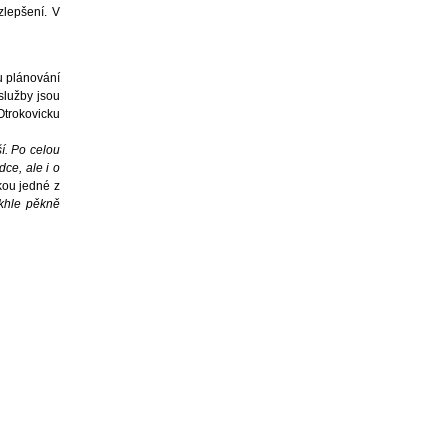
zlepšení. V
u plánování
služby jsou
 Otrokovicku
í. Po celou
ce, ale i o
kou jedné z
akhle pěkně