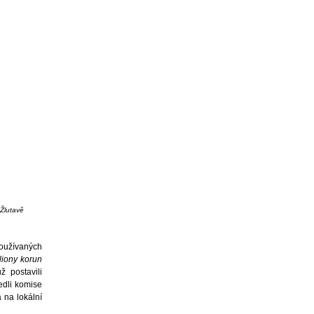
 Žlutavě
používaných
liony korun
ž postavili
edli komise
á na lokální
.