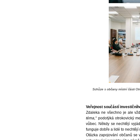
Schůze s občany místní části Ot
Veřejnost součástí investiční
Zdaleka ne všechno je ale vžd
téma,“
podotýká otrokovický met
vůbec. Někdy se nechtějí vyjá
funguje dobře a lidé to nechtějí
Otázka zapojování občanů se v 