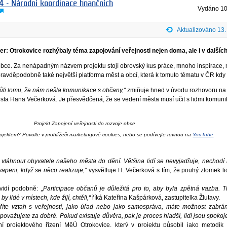
4 - Národní koordinace finančních
Vydáno
10
Aktualizováno 13.
r: Otrokovice rozhýbaly téma zapojování veřejnosti nejen doma, ale i v dalších
 obce. Za nenápadným názvem projektu stojí obrovský kus práce, mnoho inspirace,
pravděpodobně také největší platforma měst a obcí, která k tomuto tématu v ČR kdy 
kvůli tomu, že nám nešla komunikace s občany,“
zmiňuje hned v úvodu rozhovoru na
města Hana Večerková. Je přesvědčená, že se vedení města musí učit s lidmi komuni
Projekt Zapojení veřejnosti do rozvoje obce
rojektem? Povolte v prohlížeči marketingové cookies, nebo se podívejte rovnou na
YouTube
a vtáhnout obyvatele našeho města do dění. Většina lidí se nevyjadřuje, nechodí 
vapeni, když se něco realizuje,“
vysvětluje H. Večerková s tím, že pouhý zlomek li
 vidí podobně:
„Participace občanů je důležitá pro to, aby byla zpětná vazba. T
by lidé v místech, kde žijí, chtěli,“
říká Kateřina Kašpárková, zastupitelka Žlutavy.
áříte vztah s veřejností, jako úřad nebo jako samospráva, máte možnost zabrá
považujete za dobré. Pokud existuje důvěra, pak je proces hladší, lidi jsou spokoj
ní projektového řízení MěÚ Otrokovice, který v projektu působil jako metodik