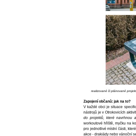
realizované či plánované projekt
Zapojení občanů: jak na to?
V každé obci je situace specif
nástrojů je v Otrokovicích akti
do projektů, které navrhnou a
workoutové hřiště, myčku na kol
pro jednotlivé místní části, kte
akce - drakiády nebo vánoční s