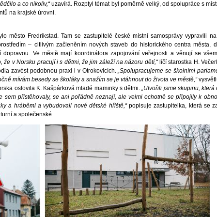
ědčilo a co nikoliv,“
uzavírá. Rozptyl témat byl poměrně velký, od spolupráce s míst
entů na krajské úrovni.
lo město Fredrikstad. Tam se zastupitelé české místní samosprávy vypravili n
rostředím – citlivým začleněním nových staveb do historického centra města,
í dopravou. Ve městě mají koordinátora zapojování veřejnosti a věnují se vš
 že v Norsku pracují i s dětmi, že jim záleží na názoru dětí,“
líčí starostka H. Veče
odla zavést podobnou praxi i v Otrokovicích.
„Spolupracujeme se školními parlam
ročně mívám besedy se školáky a snažím se je vtáhnout do života ve městě,“
vysvět
orska oslovila K. Kašpárková mladé maminky s dětmi.
„Utvořili jsme skupinu, která
 se sem přistěhovaly, se ani pořádně neznají, ale velmi ochotně se připojily k obn
ečky a hráběmi a vybudovali nové dětské hřiště,“
popisuje zastupitelka, která se 
lturní a společenské.