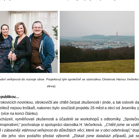
ování veřejnosti do rozvoje obce. Projektový tým společně se starostkou Otrokovic Hanou Večerk
zleva).
epublikou…
ovicích novinkou, otrokovičtí ale chtěli čerpat zkušenosti i jinde, a tak oslovili d
jelikož nejsou troškaři, nakonec bylo součástí projektu 26 měst a obcí od Jeseníku 
(více na konci článku).
scházeli, vyměňovali zkušenosti a účastnili se workshopů s odborníky. „Společn
inspirativní,“ pochvaluje si spolupráci starostka H. Večerková.
„Chtěli jsme se vzděl
ě i zábavněji vtáhnout veřejnost do důležitých věcí, které se v obci odehrávají,“
dop
e dle jeho slov podařilo předat výborně:
„Získali jsme databázi případů, jak s