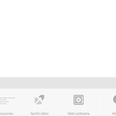
švýcarsko-
Spořicí státní
Státní pokladna
Mo