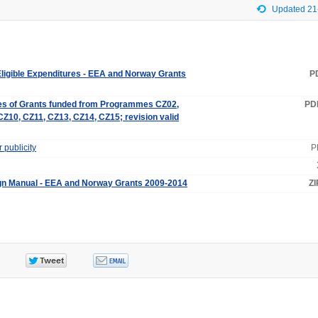
Updated 21
Eligible Expenditures - EEA and Norway Grants
P
ries of Grants funded from Programmes CZ02,
PD
Z10, CZ11, CZ13, CZ14, CZ15; revision valid
r publicity
P
n Manual - EEA and Norway Grants 2009-2014
ZI