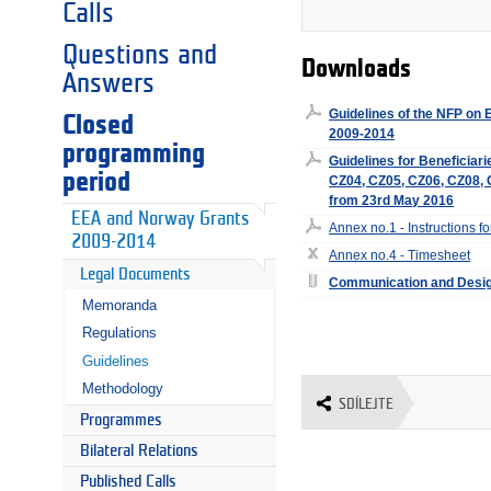
Calls
Questions and
Downloads
Answers
Guidelines of the NFP on 
Closed
2009-2014
programming
Guidelines for Beneficia
period
CZ04, CZ05, CZ06, CZ08, C
from 23rd May 2016
EEA and Norway Grants
Annex no.1 - Instructions fo
2009-2014
Annex no.4 - Timesheet
Legal Documents
Communication and Desig
Memoranda
Regulations
Guidelines
Methodology
SDÍLEJTE
Programmes
Bilateral Relations
Published Calls