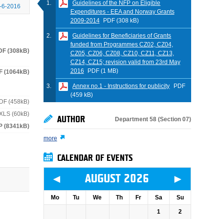
Guidelines of the NFP on Eligible
-6-2016
Expenditures - EEA and Norway Grants
2009-2014
PDF (308 kB)
Guidelines for Beneficiaries of Grants
funded from Programmes CZ02, CZ04,
DF (308kB)
CZ05, CZ06, CZ08, CZ10, CZ11, CZ13,
CZ14, CZ15; revision valid from 23rd May
2016
PDF (1 MB)
F (1064kB)
Annex no.1 - Instructions for publicity
PDF
(459 kB)
DF (458kB)
XLS (60kB)
AUTHOR
Department 58 (Section 07)
P (8341kB)
more
CALENDAR OF EVENTS
◄
►
AUGUST 2026
Mo
Tu
We
Th
Fr
Sa
Su
1
2