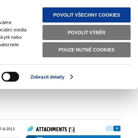
S NEWS
SITEMAP
TEXT VERSION
ČESKY
ENGLISH
POVOLIT VŠECHNY COOKIES
žíváme
ciální média
POVOLIT VÝBĚR
kytli nebo
naleznete
POUZE NUTNÉ COOKIES
GOOD GOVERNANCE
ACTIVE CITIZENS
HOME AFFAIRS
BILATERAL RELATIONS
Zobrazit detaily
ATTACHMENTS (
5
)
7-8-2013