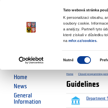
Ministry of Finance
of the Czech Republic
Tato webová stránka použ
EEA and Norwa
K personalizaci obsahu, a
soubory cookie. Informace
a analýzy. Partneři tyto ú
►
CHOOSE AN AREA:
které získali v důsledku t
na
mfcr.cz/cookies
.
RESEARCH
EDUCATION
Výběr
Nutné
Pref
SOCIAL DIALOGUE
ENVIRONMENT
souhlasu
Home
Closed programming peri
Home
Guidelines
News
General
Department 5
Information