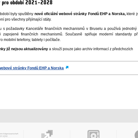
y pro období 2021–2028
období byly spuštěny
nové oficiální webové stránky Fondů EHP a Norska,
které j
 pro všechny přijímající státy.
u s požadavky Kanceláře finančních mechanismů v Bruselu a používá jednotný v
 zapojené finančních mechanismů. Současně splňuje moderní standardy pří
 mobilní telefony, tablety i počítače.
ky již nejsou aktualizovány
a slouží pouze jako archiv informací z předchozích
í webové stránky Fondů EHP a Norska