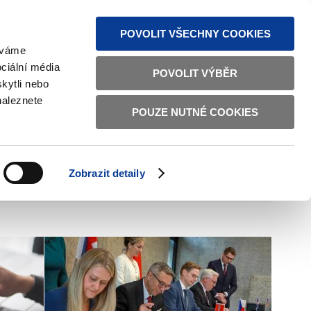
MAPA STRÁNEK
TEXTOVÁ VERZE
ČESKY
ENGLISH
POVOLIT VŠECHNY COOKIES
žíváme
ciální média
POVOLIT VÝBĚR
kytli nebo
naleznete
POUZE NUTNÉ COOKIES
ŘÁDNÁ SPRÁVA
OBČANSKÁ SPOLEČNOST
Zobrazit detaily
VNITŘNÍ VĚCI
BILATERÁLNÍ SPOLUPRÁCE