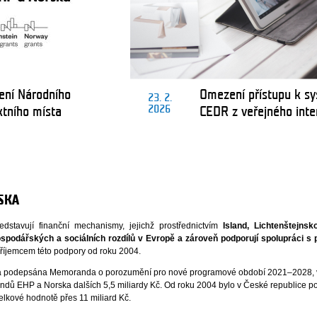
ení Národního
Omezení přístupu k s
23. 2.
2026
ktního místa
CEDR z veřejného inte
SKA
tavují finanční mechanismy, jejichž prostřednictvím
Island, Lichtenštejns
ospodářských a sociálních rozdílů v Evropě a zároveň podporují spolupráci s p
říjemcem této podpory od roku 2004.
a podepsána Memoranda o porozumění pro nové programové období 2021–2028, 
ondů EHP a Norska dalších 5,5 miliardy Kč. Od roku 2004 bylo v České republice 
celkové hodnotě přes 11 miliard Kč.