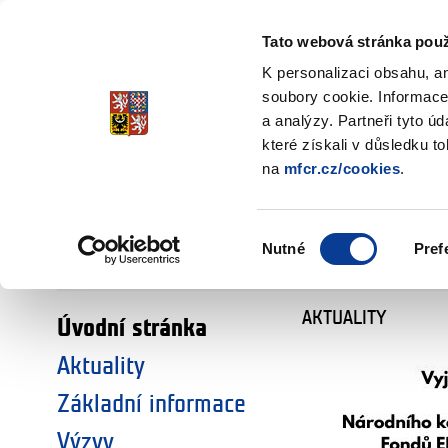
Ministerstvo financí
Česká republika
Tato webová stránka použ
Fondy EHP a No
K personalizaci obsahu, a
soubory cookie. Informace
a analýzy. Partneři tyto ú
►
ZVOLTE SI OBLAST:
které získali v důsledku t
na
mfcr.cz/cookies
.
VÝZKUM
VZDĚLÁVÁNÍ
Výběr
Nutné
Pref
SOCIÁLNÍ DIALOG
ŽIVOTNÍ PROSTŘEDÍ
souhlasu
AKTUALITY
Úvodní stránka
Aktuality
Základní informace
Výzvy