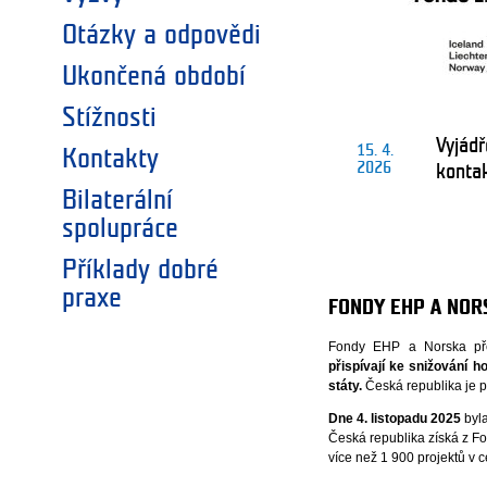
Otázky a odpovědi
Ukončená období
Stížnosti
Vyjádř
15. 4.
Kontakty
2026
konta
Bilaterální
spolupráce
Příklady dobré
praxe
FONDY EHP A NOR
Fondy EHP a Norska předs
přispívají ke snižování h
státy.
Česká republika je p
Dne 4. listopadu 2025
byl
Česká republika získá z F
více než 1 900 projektů v 