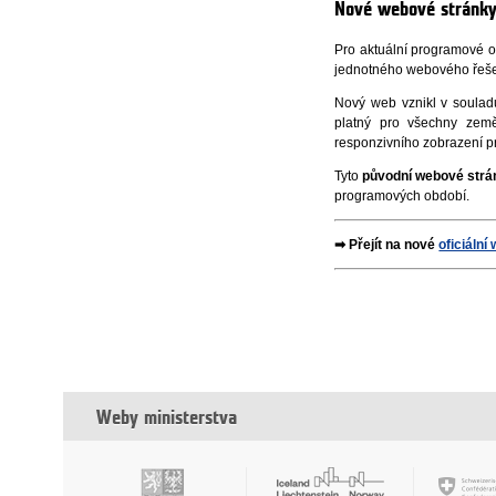
Nové webové stránk
Pro aktuální programové 
jednotného webového řešení
Nový web vznikl v soulad
platný pro všechny země
responzivního zobrazení pro
Tyto
původní webové strán
programových období.
➡ Přejít na nové
oficiáln
Weby ministerstva