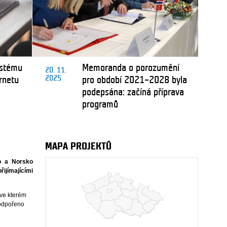
ystému
Memoranda o porozumění
20. 11.
2025
rnetu
pro období 2021–2028 byla
podepsána: začíná příprava
programů
MAPA PROJEKTŮ
ko a Norsko
řijímajícími
ve kterém
podpořeno