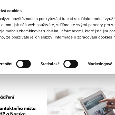
NOVINKY RSS
ívá cookies
rska
nalýze návštěvnosti a poskytování funkcí sociálních médií vyu
 o tom, jak náš web používáte, sdílíme se svými partnery pro so
daje mohou zkombinovat s dalšími informacemi, které jste jim pos
oho, že používáte jejich služby. Informace o zpracování cookies 
KULTURA
ZDRAVÍ
erenční
Statistické
Marketingové
LIDSKÁ PRÁVA
SPRAVEDLNOST