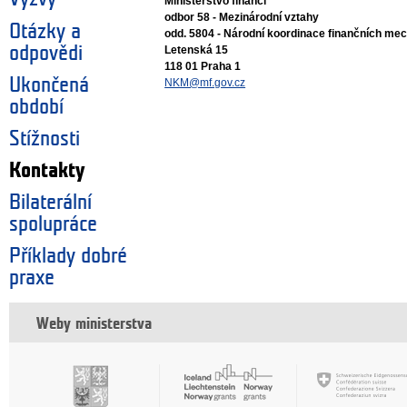
Ministerstvo financí
odbor 58 - Mezinárodní vztahy
Otázky a
odd. 5804 - Národní koordinace finančních m
odpovědi
Letenská 15
118 01 Praha 1
Ukončená
NKM@mf.gov.cz
období
Stížnosti
Kontakty
Bilaterální
spolupráce
Příklady dobré
praxe
Weby ministerstva