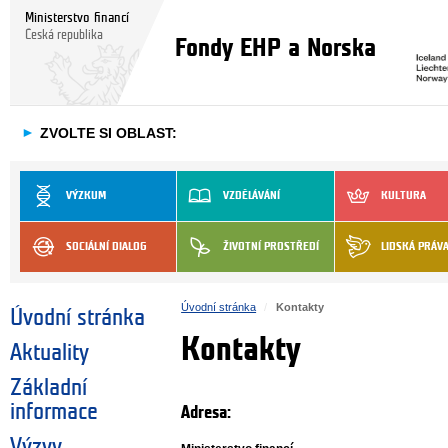
Ministerstvo financí
Česká republika
Fondy EHP a Norska
►
ZVOLTE SI OBLAST:
VÝZKUM
VZDĚLÁVÁNÍ
KULTURA
SOCIÁLNÍ DIALOG
ŽIVOTNÍ PROSTŘEDÍ
LIDSKÁ PRÁV
Úvodní stránka
Kontakty
Úvodní stránka
Kontakty
Aktuality
Základní
informace
Adresa:
Výzvy