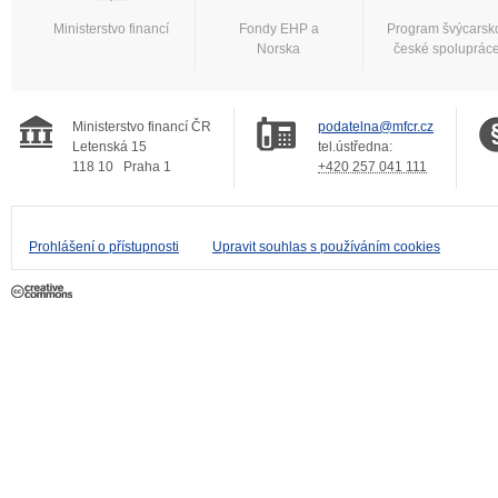
Ministerstvo financí
Fondy EHP a
Program švýcarsk
Norska
české spoluprác
Ministerstvo financí ČR
podatelna@mfcr.cz
Letenská 15
tel.ústředna:
118 10
Praha 1
+420 257 041 111
Prohlášení o přístupnosti
Upravit souhlas s používáním cookies