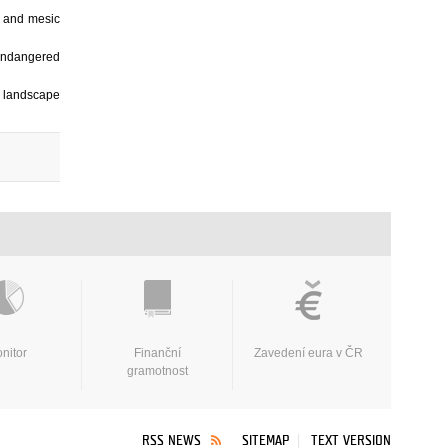
s and mesic
 endangered
f landscape
nitor
Finanční
Zavedení eura v ČR
gramotnost
RSS NEWS
SITEMAP
TEXT VERSION