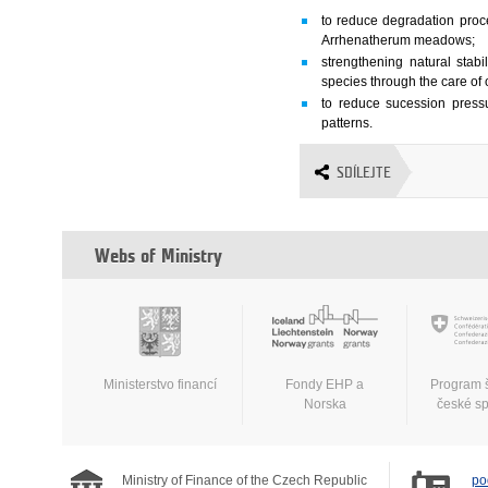
to reduce degradation proce
Arrhenatherum meadows;
strengthening natural stab
species through the care of 
to reduce sucession pressu
patterns.
SDÍLEJTE
Webs of Ministry
Ministerstvo financí
Fondy EHP a
Program 
Norska
české s
Ministry of Finance of the Czech Republic
po