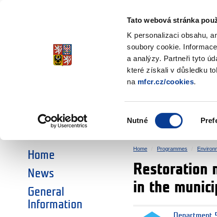
Ministry of Finance
of the Czech Republic
Tato webová stránka použ
EEA and Norwa
K personalizaci obsahu, a
soubory cookie. Informace
a analýzy. Partneři tyto ú
►
CHOOSE AN AREA:
které získali v důsledku t
na
mfcr.cz/cookies
.
RESEARCH
EDUCATION
Výběr
Nutné
Pref
SOCIAL DIALOGUE
ENVIRONMENT
souhlasu
Home
Programmes
Environ
Home
Restoration 
News
in the munici
General
Information
Department 5