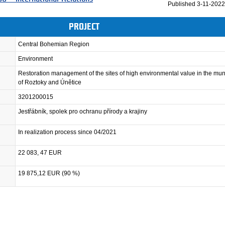
Published
3-11-2022
PROJECT
Central Bohemian Region
Environment
Restoration management of the sites of high environmental value in the muni
of Roztoky and Únětice
3201200015
Jestřábník, spolek pro ochranu přírody a krajiny
In realization process since 04/2021
22 083, 47 EUR
19 875,12 EUR (90 %)