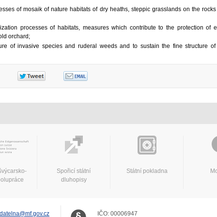
sses of mosaik of nature habitats of dry heaths, steppic grasslands on the rock
ilization processes of habitats, measures which contribute to the protection of
old orchard;
re of invasive species and ruderal weeds and to sustain the fine structure o
švýcarsko-
Spořicí státní
Státní pokladna
Mo
polupráce
dluhopisy
datelna@mf.gov.cz
IČO:
00006947