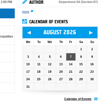
AUTHOR
Department 58 (Section 07)
 2:00 PM
more
CALENDAR OF EVENTS
◄
►
AUGUST 2026
cipalities
Mo
Tu
We
Th
Fr
Sa
Su
1
2
3
4
5
6
7
8
9
10
11
12
13
14
15
16
17
18
19
20
21
22
23
24
25
26
27
28
29
30
31
Calendar of Events