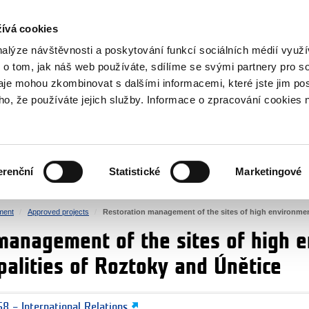
RS
ívá cookies
y Grants
nalýze návštěvnosti a poskytování funkcí sociálních médií vyu
 o tom, jak náš web používáte, sdílíme se svými partnery pro so
daje mohou zkombinovat s dalšími informacemi, které jste jim pos
oho, že používáte jejich služby. Informace o zpracování cookies 
CULTURE
HEALTH
erenční
Statistické
Marketingové
HUMAN RIGHTS
JUSTICE
ment
Approved projects
Restoration management of the sites of high environment
management of the sites of high 
palities of Roztoky and Únětice
8 – International Relations