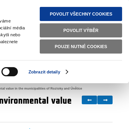
S NEWS
SITEMAP
TEXT VERSION
ČESKY
ENGLISH
POVOLIT VŠECHNY COOKIES
žíváme
ciální média
POVOLIT VÝBĚR
kytli nebo
naleznete
POUZE NUTNÉ COOKIES
GOOD GOVERNANCE
ACTIVE CITIZENS
HOME AFFAIRS
BILATERAL RELATIONS
Zobrazit detaily
al value in the municipalities of Roztoky and Únětice
environmental value