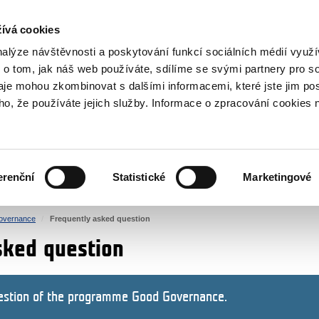
RS
ívá cookies
y Grants
nalýze návštěvnosti a poskytování funkcí sociálních médií vyu
 o tom, jak náš web používáte, sdílíme se svými partnery pro so
daje mohou zkombinovat s dalšími informacemi, které jste jim pos
oho, že používáte jejich služby. Informace o zpracování cookies 
CULTURE
HEALTH
erenční
Statistické
Marketingové
HUMAN RIGHTS
JUSTICE
overnance
Frequently asked question
sked question
estion of the programme Good Governance.