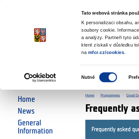
Ministry of Finance
of the Czech Republic
Tato webová stránka použ
EEA and Norwa
K personalizaci obsahu, a
soubory cookie. Informace
a analýzy. Partneři tyto ú
►
CHOOSE AN AREA:
které získali v důsledku t
na
mfcr.cz/cookies
.
RESEARCH
EDUCATION
Výběr
Nutné
Pref
SOCIAL DIALOGUE
ENVIRONMENT
souhlasu
Home
Programmes
Good G
Home
Frequently a
News
General
Frequently asked qu
Information