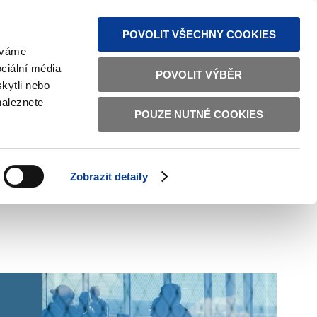
S NEWS
SITEMAP
TEXT VERSION
ČESKY
ENGLISH
POVOLIT VŠECHNY COOKIES
žíváme
ciální média
POVOLIT VÝBĚR
kytli nebo
naleznete
POUZE NUTNÉ COOKIES
GOOD GOVERNANCE
ACTIVE CITIZENS
HOME AFFAIRS
BILATERAL RELATIONS
Zobrazit detaily