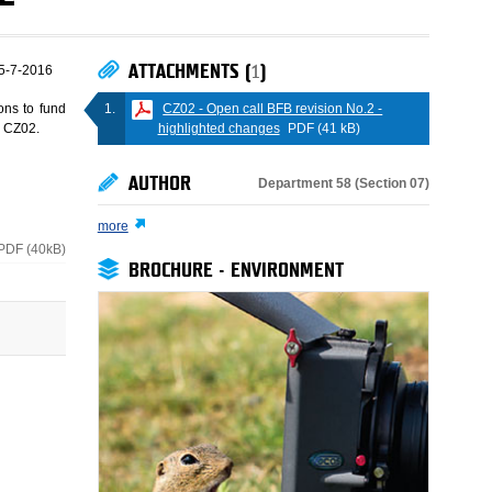
ATTACHMENTS (
1
)
5-7-2016
CZ02 - Open call BFB revision No.2 -
ons to fund
highlighted changes
PDF (41 kB)
e CZ02.
AUTHOR
Department 58 (Section 07)
more
PDF (40kB)
BROCHURE - ENVIRONMENT