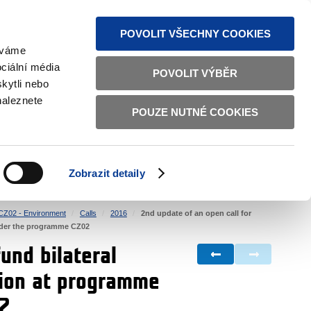
S NEWS
SITEMAP
TEXT VERSION
ČESKY
ENGLISH
POVOLIT VŠECHNY COOKIES
žíváme
ciální média
POVOLIT VÝBĚR
kytli nebo
naleznete
POUZE NUTNÉ COOKIES
GOOD GOVERNANCE
ACTIVE CITIZENS
HOME AFFAIRS
BILATERAL RELATIONS
Zobrazit detaily
CZ02 - Environment
Calls
2016
2nd update of an open call for
 under the programme CZ02
und bilateral
ation at programme
02