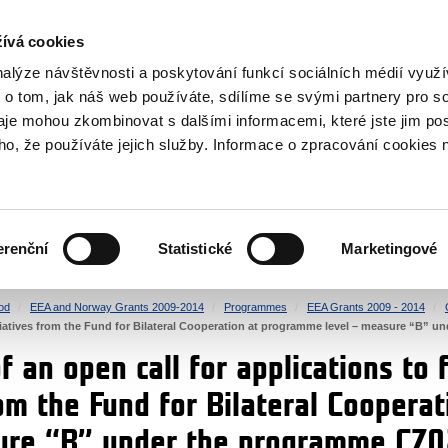
RS
ívá cookies
y Grants
nalýze návštěvnosti a poskytování funkcí sociálních médií vyu
 o tom, jak náš web používáte, sdílíme se svými partnery pro so
daje mohou zkombinovat s dalšími informacemi, které jste jim pos
oho, že používáte jejich služby. Informace o zpracování cookies 
CULTURE
HEALTH
erenční
Statistické
Marketingové
HUMAN RIGHTS
JUSTICE
od
EEA and Norway Grants 2009-2014
Programmes
EEA Grants 2009 - 2014
nitiatives from the Fund for Bilateral Cooperation at programme level – measure “B”
 an open call for applications to f
rom the Fund for Bilateral Cooper
sure “B” under the programme CZ