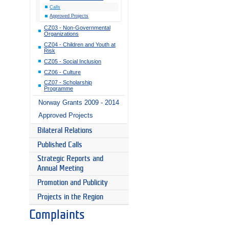
Calls
Approved Projects
CZ03 - Non-Governmental
Organizations
CZ04 - Children and Youth at
Risk
CZ05 - Social Inclusion
CZ06 - Culture
CZ07 - Scholarship
Programme
Norway Grants 2009 - 2014
Approved Projects
Bilateral Relations
Published Calls
Strategic Reports and
Annual Meeting
Promotion and Publicity
Projects in the Region
Complaints