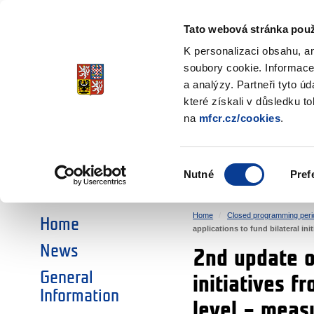
Ministry of Finance
of the Czech Republic
Tato webová stránka použ
EEA and Norwa
K personalizaci obsahu, a
soubory cookie. Informace
a analýzy. Partneři tyto ú
►
CHOOSE AN AREA:
které získali v důsledku t
na
mfcr.cz/cookies
.
RESEARCH
EDUCATION
Výběr
Nutné
Pref
SOCIAL DIALOGUE
ENVIRONMENT
souhlasu
Home
Closed programming peri
Home
applications to fund bilateral i
News
2nd update of
General
initiatives f
Information
level – mea