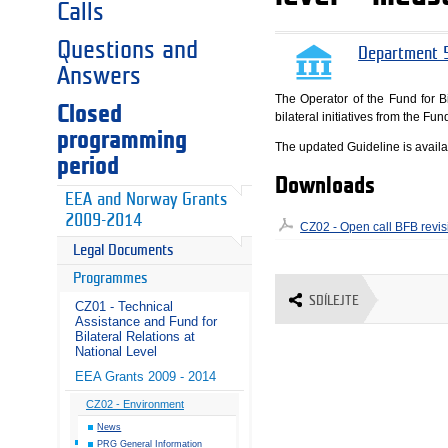
Calls
Questions and
Department 5
Answers
The Operator of the Fund for Bi
Closed
bilateral initiatives from the 
programming
The updated Guideline is avail
period
Downloads
EEA and Norway Grants
2009-2014
CZ02 - Open call BFB revis
Legal Documents
Programmes
SDÍLEJTE
CZ01 - Technical
Assistance and Fund for
Bilateral Relations at
National Level
EEA Grants 2009 - 2014
CZ02 - Environment
News
PRG General Information