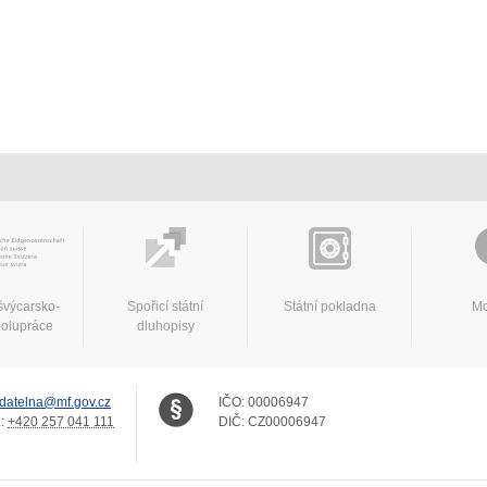
švýcarsko-
Spořicí státní
Státní pokladna
Mo
polupráce
dluhopisy
datelna@mf.gov.cz
IČO:
00006947
.:
+420 257 041 111
DIČ:
CZ00006947