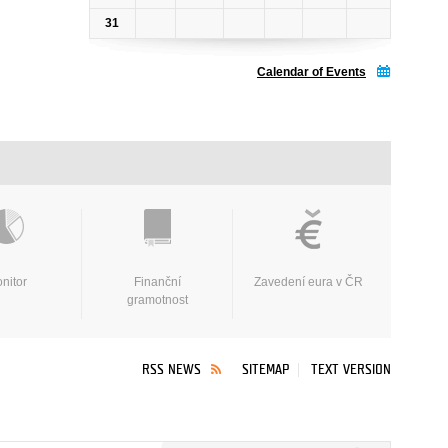
31
Calendar of Events
nitor
Finanční
Zavedení eura v ČR
gramotnost
RSS NEWS
SITEMAP
TEXT VERSION