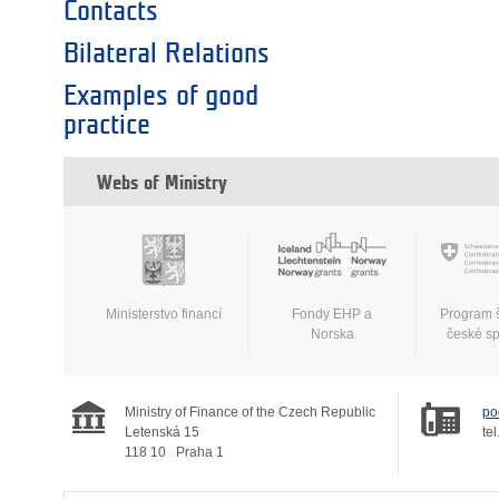
Contacts
Bilateral Relations
Examples of good
practice
Webs of Ministry
Ministerstvo financí
Fondy EHP a
Program 
Norska
české s
Ministry of Finance of the Czech Republic
po
Letenská 15
tel
118 10
Praha 1