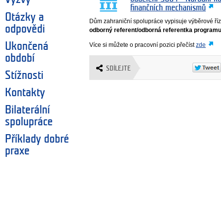
finančních mechanismů
Otázky a
Dům zahraniční spolupráce vypisuje výběrové říz
odpovědi
odborný referent/odborná referentka progra
Ukončená
Více si můžete o pracovní pozici přečíst
zde
období
SDÍLEJTE
Stížnosti
Kontakty
Bilaterální
spolupráce
Příklady dobré
praxe