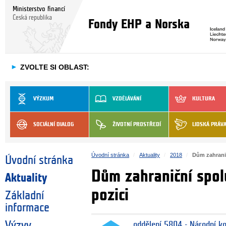
Ministerstvo financí
Česká republika
Fondy EHP a Norska
►
ZVOLTE SI OBLAST:
VÝZKUM
VZDĚLÁVÁNÍ
KULTURA
SOCIÁLNÍ DIALOG
ŽIVOTNÍ PROSTŘEDÍ
LIDSKÁ PRÁV
Úvodní stránka
Aktuality
2018
Dům zahranič
Úvodní stránka
Dům zahraniční spol
Aktuality
pozici
Základní
informace
Výzvy
oddělení 5804 - Národní k