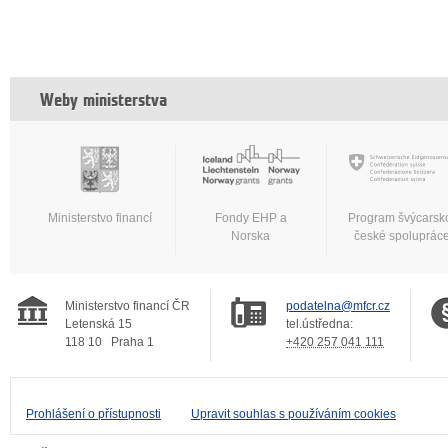
Weby ministerstva
Ministerstvo financí
Fondy EHP a
Program švýcarsk
Norska
české spoluprác
Ministerstvo financí ČR
podatelna@mfcr.cz
Letenská 15
tel.ústředna:
118 10
Praha 1
+420 257 041 111
Prohlášení o přístupnosti
Upravit souhlas s používáním cookies