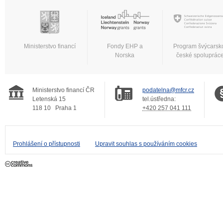
Ministerstvo financí
Fondy EHP a
Program švýcarsk
Norska
české spoluprác
Ministerstvo financí ČR
podatelna@mfcr.cz
Letenská 15
tel.ústředna:
118 10
Praha 1
+420 257 041 111
Prohlášení o přístupnosti
Upravit souhlas s používáním cookies