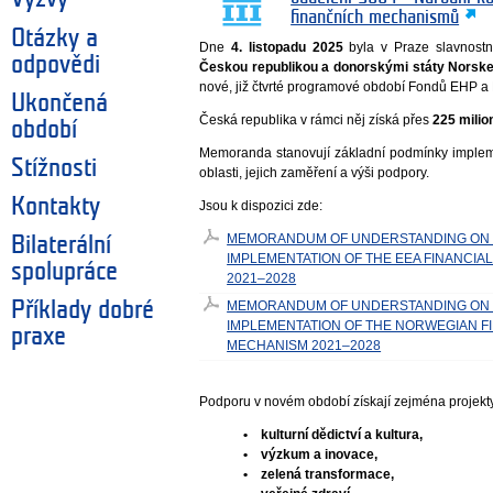
finančních mechanismů
Otázky a
Dne
4. listopadu 2025
byla v Praze slavnos
odpovědi
Českou republikou a donorskými státy Norske
nové, již čtvrté programové období Fondů EHP a
Ukončená
Česká republika v rámci něj získá přes
225 milio
období
Memoranda stanovují základní podmínky impl
Stížnosti
oblasti, jejich zaměření a výši podpory.
Kontakty
Jsou k dispozici zde:
MEMORANDUM OF UNDERSTANDING ON
Bilaterální
IMPLEMENTATION OF THE EEA FINANCIA
spolupráce
2021–2028
Příklady dobré
MEMORANDUM OF UNDERSTANDING ON
IMPLEMENTATION OF THE NORWEGIAN F
praxe
MECHANISM 2021–2028
Podporu v novém období získají zejména projekty
• kulturní dědictví a kultura,
• výzkum a inovace,
• zelená transformace,