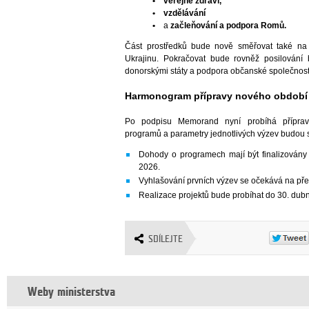
• veřejné zdraví,
• vzdělávání
•
a
začleňování a podpora Romů.
Část prostředků bude nově směřovat také na 
Ukrajinu. Pokračovat bude rovněž posilování 
donorskými státy a podpora občanské společnost
Harmonogram přípravy nového období
Po podpisu Memorand nyní probíhá příprava
programů a parametry jednotlivých výzev budou s
Dohody o programech mají být finalizovány
2026.
Vyhlašování prvních výzev se očekává na př
Realizace projektů bude probíhat do 30. dub
SDÍLEJTE
Weby ministerstva