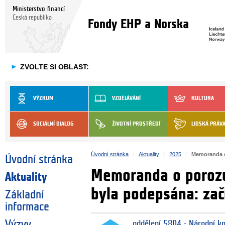
Ministerstvo financí
Česká republika
Fondy EHP a Norska
►
ZVOLTE SI OBLAST:
VÝZKUM
VZDĚLÁVÁNÍ
KULTURA
SOCIÁLNÍ DIALOG
ŽIVOTNÍ PROSTŘEDÍ
LIDSKÁ PRÁV
Úvodní stránka
Aktuality
2025
Memoranda o
Úvodní stránka
Memoranda o poroz
Aktuality
byla podepsána: zač
Základní
informace
Výzvy
oddělení 5804 - Národní k