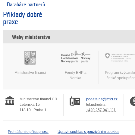
Databáze partnerů
Příklady dobré
praxe
Weby ministerstva
Ministerstvo financí
Fondy EHP a
Program švýcarsk
Norska
české spoluprác
Ministerstvo financí ČR
podatelna@mfcr.cz
Letenská 15
tel.ústředna:
118 10
Praha 1
+420 257 041 111
Prohlášení o přístupnosti
Upravit souhlas s používáním cookies