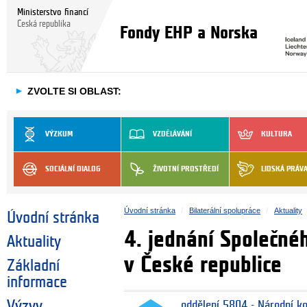
Ministerstvo financí
Česká republika
Fondy EHP a Norska
►
ZVOLTE SI OBLAST:
VÝZKUM
VZDĚLÁVÁNÍ
KULTURA
SOCIÁLNÍ DIALOG
ŽIVOTNÍ PROSTŘEDÍ
LIDSKÁ PRÁV
Úvodní stránka
Bilaterální spolupráce
Aktuality
Úvodní stránka
4. jednání Společnéh
Aktuality
v České republice
Základní
informace
Výzvy
oddělení 5804 - Národní k