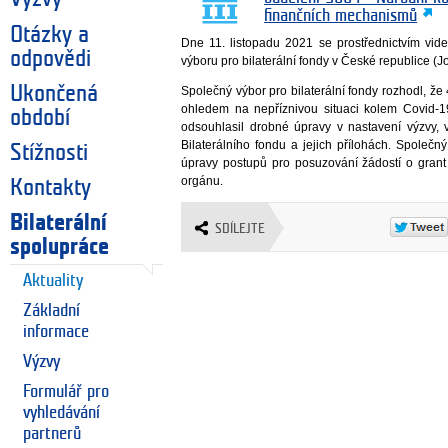
finančních mechanismů
Otázky a
Dne 11. listopadu 2021 se prostřednictvím vid
odpovědi
výboru pro bilaterální fondy v České republice (J
Ukončená
Společný výbor pro bilaterální fondy rozhodl, že 
ohledem na nepříznivou situaci kolem Covid-1
období
odsouhlasil drobné úpravy v nastavení výzvy,
Bilaterálního fondu a jejich přílohách. Společn
Stížnosti
úpravy postupů pro posuzování žádostí o grant
orgánu.
Kontakty
Bilaterální
SDÍLEJTE
spolupráce
Aktuality
Základní
informace
Výzvy
Formulář pro
vyhledávání
partnerů