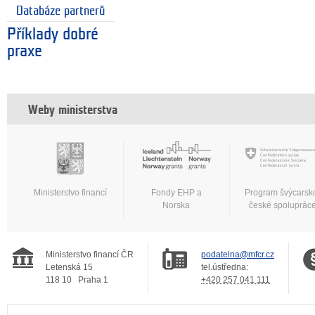
Databáze partnerů
Příklady dobré
praxe
Weby ministerstva
Ministerstvo financí
Fondy EHP a
Program švýcarsk
Norska
české spoluprác
Ministerstvo financí ČR
podatelna@mfcr.cz
Letenská 15
tel.ústředna:
118 10
Praha 1
+420 257 041 111