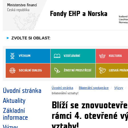
Ministerstvo financí
Česká republika
Fondy EHP a Norska
►
ZVOLTE SI OBLAST:
VÝZKUM
VZDĚLÁVÁNÍ
KULTURA
SOCIÁLNÍ DIALOG
ŽIVOTNÍ PROSTŘEDÍ
LIDSKÁ PRÁV
Úvodní stránka
Bilaterální spolupráce
Výzvy
Úvodní stránka
bilaterální vztahy!
Aktuality
Blíží se znovuotevře
Základní
rámci 4. otevřené vý
informace
vztahy!
Výzvy