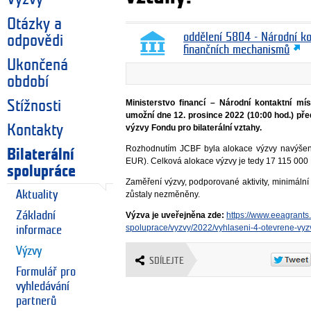
Otázky a
oddělení 5804 - Národní k
odpovědi
finančních mechanismů
Ukončená
období
Ministerstvo financí – Národní kontaktní 
Stížnosti
umožní dne 12. prosince 2022 (10:00 hod.) pře
Kontakty
výzvy Fondu pro bilaterální vztahy.
Rozhodnutím JCBF byla alokace výzvy navýše
Bilaterální
EUR). Celková alokace výzvy je tedy 17 115 000
spolupráce
Zaměření výzvy, podporované aktivity, minimální
Aktuality
zůstaly nezměněny.
Základní
Výzva je uveřejněna zde:
https://www.eeagrants.c
spoluprace/vyzvy/2022/vyhlaseni-4-otevrene-vyz
informace
Výzvy
SDÍLEJTE
Formulář pro
vyhledávání
partnerů