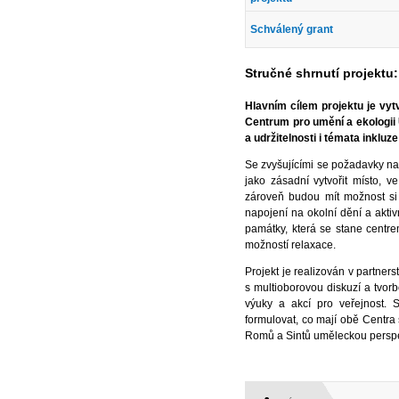
Schválený grant
Stručné shrnutí projektu:
Hlavním cílem projektu je vyt
Centrum pro umění a ekologii
a udržitelnosti i témata inkluz
Se zvyšujícími se požadavky na
jako zásadní vytvořit místo, 
zároveň budou mít možnost si
napojení na okolní dění a aktivn
památky, která se stane centr
možností relaxace.
Projekt je realizován v partner
s multioborovou diskuzí a tvor
výuky a akcí pro veřejnost.
formulovat, co mají obě Centra
Romů a Sintů uměleckou perspe