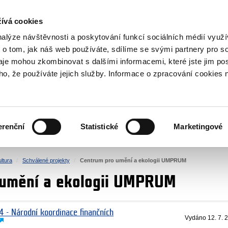
NOVINKY RSS
ívá cookies
rska
nalýze návštěvnosti a poskytování funkcí sociálních médií vyu
 o tom, jak náš web používáte, sdílíme se svými partnery pro so
daje mohou zkombinovat s dalšími informacemi, které jste jim pos
oho, že používáte jejich služby. Informace o zpracování cookies 
KULTURA
ZDRAVÍ
erenční
Statistické
Marketingové
LIDSKÁ PRÁVA
SPRAVEDLNOST
ltura
Schválené projekty
Centrum pro umění a ekologii UMPRUM
 umění a ekologii UMPRUM
4 - Národní koordinace finančních
Vydáno
12. 7. 