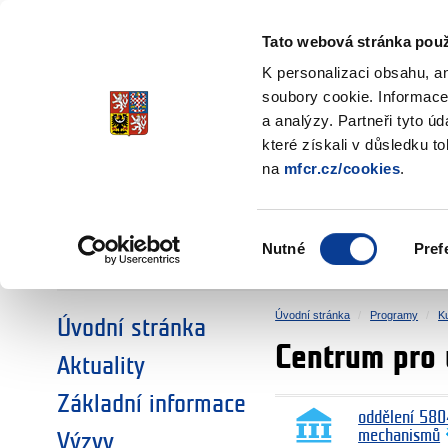
Ministerstvo financí
Česká republika
Tato webová stránka použ
Fondy EHP a No
K personalizaci obsahu, a
soubory cookie. Informace
a analýzy. Partneři tyto ú
►
ZVOLTE SI OBLAST:
které získali v důsledku t
na
mfcr.cz/cookies
.
VÝZKUM
VZDĚLÁVÁNÍ
Výběr
Nutné
Pref
SOCIÁLNÍ DIALOG
ŽIVOTNÍ PROSTŘEDÍ
souhlasu
Úvodní stránka
Programy
Ku
Úvodní stránka
Centrum pro
Aktuality
Základní informace
oddělení 580
mechanismů
Výzvy