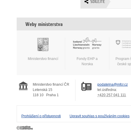
SDÍLEJTE
Weby ministerstva
Ministerstvo financí
Fondy EHP a
Program 
Norska
české s
Ministerstvo financí ČR
podatelna@mfcr.cz
Letenská 15
tel.ústředna:
118 10
Praha 1
+420 257 041 111
Prohlášení o přístupnosti
Upravit souhlas s používáním cookies