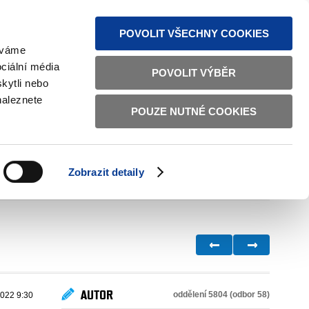
MAPA STRÁNEK
TEXTOVÁ VERZE
ČESKY
ENGLISH
POVOLIT VŠECHNY COOKIES
žíváme
ciální média
POVOLIT VÝBĚR
kytli nebo
naleznete
POUZE NUTNÉ COOKIES
ŘÁDNÁ SPRÁVA
OBČANSKÁ SPOLEČNOST
Zobrazit detaily
VNITŘNÍ VĚCI
BILATERÁLNÍ SPOLUPRÁCE
AUTOR
oddělení 5804 (odbor 58)
2022 9:30