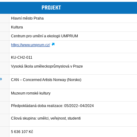
PROJEKT
Hlavní město Praha
Kultura
Centrum pro umění a ekologii UMPRUM
https://www.umprum.cz/
KU-CH2-011
Vysoká škola uměleckoprůmyslová v Praze
ho
CAN – Concerned Artists Norway (Norsko)
Muzeum romské kultury
Předpokládaná doba realizace: 05/2022–04/2024
Cílová skupina: umělci, veřejnost, studenti
5 636 107 Kč