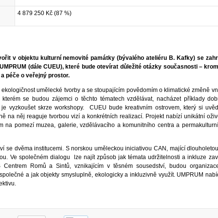
4 879 250 Kč (87 %)
vořit v objektu kulturní nemovité památky (bývalého ateliéru B. Kafky) se za
 UMPRUM (dále CUEU), které bude otevírat důležité otázky současnosti – krom
e a péče o veřejný prostor.
 ekologičnost umělecké tvorby a se stoupajícím povědomím o klimatické změně vn
ve kterém se budou zájemci o těchto tématech vzdělávat, nacházet příklady do
 je vyzkoušet skrze workshopy. CUEU bude kreativním ostrovem, který si uvě
ě na něj reaguje tvorbou vizí a konkrétních realizací. Projekt nabízí unikátní oživ
em na pomezí muzea, galerie, vzdělávacího a komunitního centra a permakulturn
ství se dvěma institucemi. S norskou uměleckou iniciativou CAN, mající dlouholeto
bou. Ve společném dialogu lze najít způsob jak témata udržitelnosti a inkluze zav
 S Centrem Romů a Sintů, vznikajícím v těsném sousedství, budou organizac
 společné a jak objekty smysluplně, ekologicky a inkluzivně využít. UMPRUM nab
ktivu.