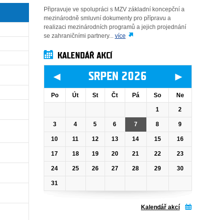
Připravuje ve spolupráci s MZV základní koncepční a
mezinárodně smluvní dokumenty pro přípravu a
realizaci mezinárodních programů a jejich projednání
se zahraničními partnery...
více
KALENDÁŘ AKCÍ
◄
►
SRPEN 2026
Po
Út
St
Čt
Pá
So
Ne
1
2
3
4
5
6
7
8
9
10
11
12
13
14
15
16
17
18
19
20
21
22
23
24
25
26
27
28
29
30
31
Kalendář akcí