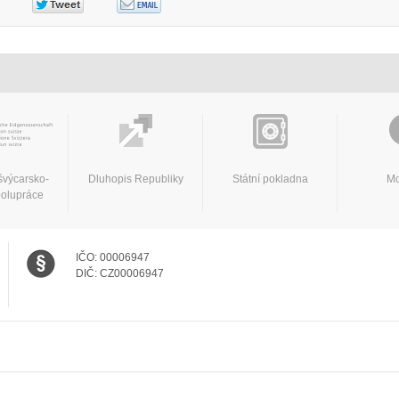
švýcarsko-
Dluhopis Republiky
Státní pokladna
Mo
polupráce
IČO:
00006947
DIČ:
CZ00006947