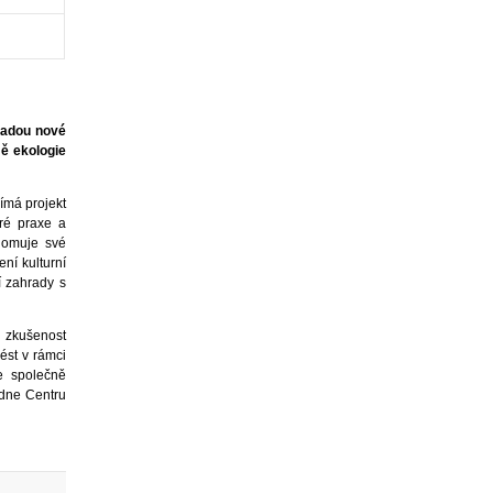
hradou nové
ě ekologie
ímá projekt
bré praxe a
domuje své
ení kulturní
í zahrady s
u zkušenost
ést v rámci
e společně
ídne Centru