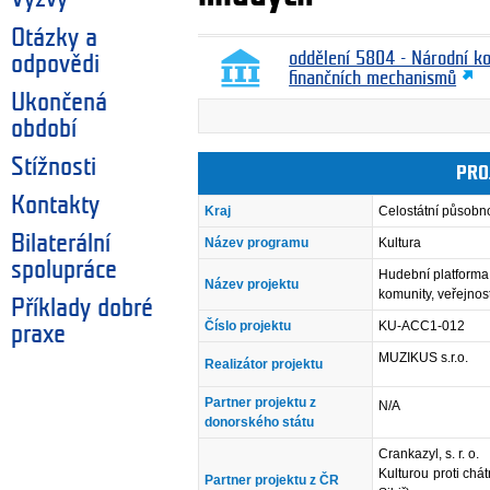
Otázky a
oddělení 5804 - Národní k
odpovědi
finančních mechanismů
Ukončená
období
Stížnosti
PRO
Kontakty
Kraj
Celostátní působn
Bilaterální
Název programu
Kultura
spolupráce
Hudební platforma 
Název projektu
komunity, veřejnos
Příklady dobré
Číslo projektu
KU-ACC1-012
praxe
MUZIKUS s.r.o.
Realizátor projektu
Partner projektu z
N/A
donorského státu
Crankazyl, s. r. o.
Kulturou proti chát
Partner projektu z ČR