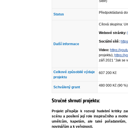
Sibiř)
Předpokládaná dob
Status
Cílová skupina: Um
Webové stránky:
Sociální sítě:
http
Další informace
Video:
https://you
projektu),
https://
září 2021 "Jak se
Celkové způsobilé výdaje
607 200 Kč
projektu
480 000 Kč (90 %)
Schválený grant
Stručné shrnutí projektu:
Projekt přispěje k rozvoji hudební kritiky z
scénu a posílení její role inspiračního a mot
umělcům, kapelám, ale také pořadatelům,
novinářům a k veřejnosti.