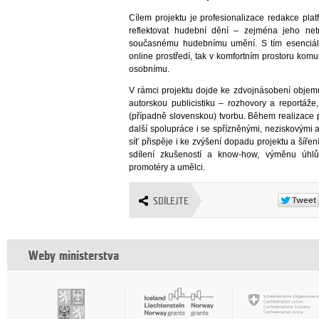
Cílem projektu je profesionalizace redakce pla
reflektovat hudební dění – zejména jeho ne
současnému hudebnímu umění. S tím esenciálně
online prostředí, tak v komfortním prostoru kom
osobnímu.
V rámci projektu dojde ke zdvojnásobení objem
autorskou publicistiku – rozhovory a reportáže
(případně slovenskou) tvorbu. Během realizace p
další spolupráce i se spřízněnými, neziskovými 
síť přispěje i ke zvýšení dopadu projektu a šíření
sdílení zkušeností a know-how, výměnu úhlů 
promotéry a umělci.
SDÍLEJTE
Weby ministerstva