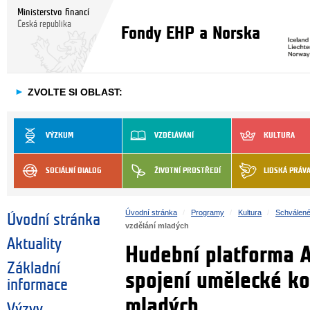
Ministerstvo financí
Česká republika
Fondy EHP a Norska
►
ZVOLTE SI OBLAST:
VÝZKUM
VZDĚLÁVÁNÍ
KULTURA
SOCIÁLNÍ DIALOG
ŽIVOTNÍ PROSTŘEDÍ
LIDSKÁ PRÁV
Úvodní stránka
Programy
Kultura
Schválené
Úvodní stránka
vzdělání mladých
Aktuality
Hudební platforma A
Základní
spojení umělecké ko
informace
mladých
Výzvy