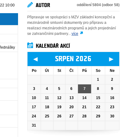
AUTOR
oddělení 5804 (odbor 58)
022 10:00
Připravuje ve spolupráci s MZV základní koncepční a
mezinárodně smluvní dokumenty pro přípravu a
realizaci mezinárodních programů a jejich projednání
se zahraničními partnery...
více
KALENDÁŘ AKCÍ
přednášky
◄
►
SRPEN 2026
Po
Út
St
Čt
Pá
So
Ne
1
2
3
4
5
6
7
8
9
10
11
12
13
14
15
16
17
18
19
20
21
22
23
24
25
26
27
28
29
30
31