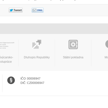
švýcarsko-
Dluhopis Republiky
Státní pokladna
Mo
polupráce
IČO:
00006947
DIČ:
CZ00006947