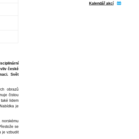
Kalendář akcí
ciplinární
 vliv české
maci. Svět
ých obrazů
nuje čistou
 také lidem
 Nabídka je
a norskému
Přestože se
 je vzbudit