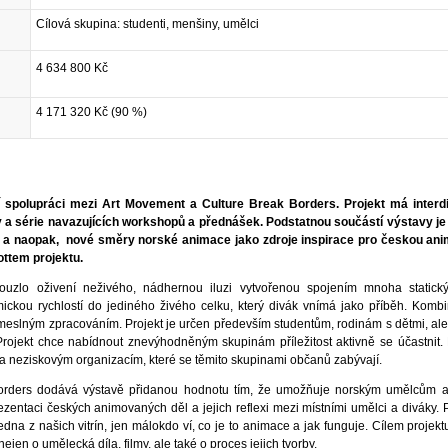
Cílová skupina: studenti, menšiny, umělci
4 634 800 Kč
4 171 320 Kč (90 %)
í spolupráci mezi Art Movement a Culture Break Borders. Projekt má interdis
 a série navazujících workshopů a přednášek. Podstatnou součástí výstavy je
 a naopak, nové směry norské animace jako zdroje inspirace pro českou ani
ottem projektu.
ouzlo oživení neživého, nádhernou iluzi vytvořenou spojením mnoha statick
mickou rychlostí do jediného živého celku, který divák vnímá jako příběh. Kombi
řemeslným zpracováním. Projekt je určen především studentům, rodinám s dětmi, ale
rojekt chce nabídnout znevýhodněným skupinám příležitost aktivně se účastnit.
 neziskovým organizacím, které se těmito skupinami občanů zabývají.
Borders dodává výstavě přidanou hodnotu tím, že umožňuje norským umělcům 
ezentaci českých animovaných děl a jejich reflexi mezi místními umělci a diváky. 
na z našich vitrín, jen málokdo ví, co je to animace a jak funguje. Cílem projektu
ejen o umělecká díla, filmy, ale také o proces jejich tvorby.