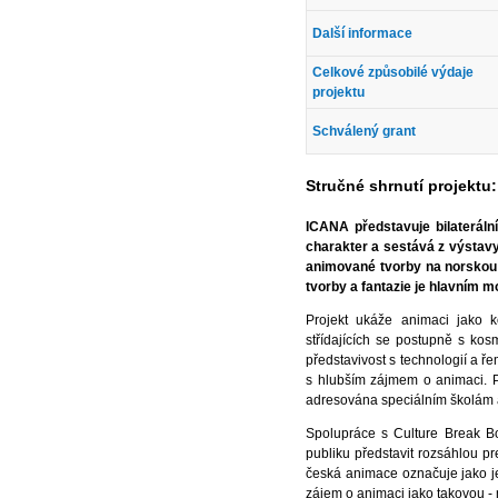
Další informace
Celkové způsobilé výdaje
projektu
Schválený grant
Stručné shrnutí projektu:
ICANA představuje bilateráln
charakter a sestává z výstavy
animované tvorby na norskou
tvorby a fantazie je hlavním m
Projekt ukáže animaci jako k
střídajících se postupně s kos
představivost s technologií a 
s hlubším zájmem o animaci. P
adresována speciálním školám a
Spolupráce s Culture Break 
publiku představit rozsáhlou pr
česká animace označuje jako jed
zájem o animaci jako takovou - n