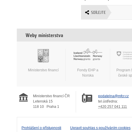
SDÍLEJTE
Weby ministerstva
Ministerstvo financí
Fondy EHP a
Program 
Norska
české s
Ministerstvo financí ČR
podatelna@mfcr.cz
Letenská 15
tel.ústředna:
118 10
Praha 1
+420 257 041 111
Prohlášení o přístupnosti
Upravit souhlas s používáním cookies