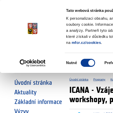
Ministerstvo financí
Česká republika
Tato webová stránka použ
Fondy EHP a No
K personalizaci obsahu, a
soubory cookie. Informace
a analýzy. Partneři tyto ú
►
ZVOLTE SI OBLAST:
které získali v důsledku t
na
mfcr.cz/cookies
.
VÝZKUM
VZDĚLÁVÁNÍ
Výběr
Nutné
Pref
SOCIÁLNÍ DIALOG
ŽIVOTNÍ PROSTŘEDÍ
souhlasu
Úvodní stránka
Programy
Ku
Úvodní stránka
ICANA - Vzáj
Aktuality
workshopy, 
Základní informace
Výzvy