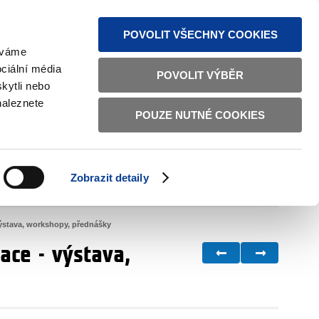
MAPA STRÁNEK
TEXTOVÁ VERZE
ČESKY
ENGLISH
POVOLIT VŠECHNY COOKIES
žíváme
ciální média
POVOLIT VÝBĚR
kytli nebo
naleznete
POUZE NUTNÉ COOKIES
ŘÁDNÁ SPRÁVA
OBČANSKÁ SPOLEČNOST
Zobrazit detaily
VNITŘNÍ VĚCI
BILATERÁLNÍ SPOLUPRÁCE
ýstava, workshopy, přednášky
ace - výstava,