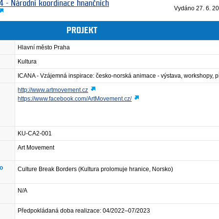
4 - Národní koordinace finančních
Vydáno
27. 6. 2
PROJEKT
Hlavní město Praha
Kultura
ICANA - Vzájemná inspirace: česko-norská animace - výstava, workshopy, 
http://www.artmovement.cz
https://www.facebook.com/ArtMovement.cz/
KU-CA2-001
Art Movement
ho
Culture Break Borders (Kultura prolomuje hranice, Norsko)
N/A
Předpokládaná doba realizace: 04/2022–07/2023