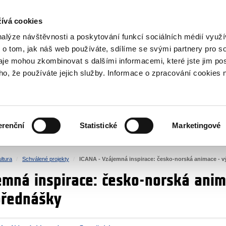
NOVINKY RSS
ívá cookies
rska
nalýze návštěvnosti a poskytování funkcí sociálních médií vyu
 o tom, jak náš web používáte, sdílíme se svými partnery pro so
daje mohou zkombinovat s dalšími informacemi, které jste jim pos
oho, že používáte jejich služby. Informace o zpracování cookies 
KULTURA
ZDRAVÍ
erenční
Statistické
Marketingové
LIDSKÁ PRÁVA
SPRAVEDLNOST
ltura
Schválené projekty
ICANA - Vzájemná inspirace: česko-norská animace - v
emná inspirace: česko-norská anim
přednášky