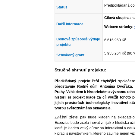
Předpokládaná do
Status
Cílová skupina:
st
Další informace
Webové stránky:
Celkové způsobilé výdaje
6 616 960 Kč
projektu
5 955 264 Kč (90 
Schválený grant
Stručné shrnutí projektu:
Předkládaný projekt řeší chybějící společens
představuje Rodný dům Antonína Dvořáka, 
Prahy. Vzhledem k historickému významu tohot
historii si projekt klade za cíl využít tohoto 
jejích prostorách technologicky inovativní s
tvorbu světoznámého skladatele.
Zvláštní zřetel pak bude kladen na skladatel
Expozice bude zcela inovativní jak z hlediska uži
které je kladen velký důraz na interaktivní a eduk
k práci s návštěvníkem, kterého zaujme nejen viz