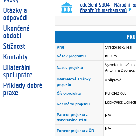
oddělení 5804 - Národní k
Otázky a
finančních mechanismů
odpovědi
Ukončená
období
PRO
Stížnosti
Kraj
Středočeský kraj
Kontakty
Název programu
Kultura
Vytvoření nové in
Bilaterální
Název projektu
Antonína Dvořáka 
spolupráce
Internetové stránky
v přípravě
Příklady dobré
projektu
praxe
Číslo projektu
KU-CH2-005
Lobkowicz Collect
Realizátor projektu
Partner projektu z
N/A
donorského státu
N/A
Partner projektu z ČR