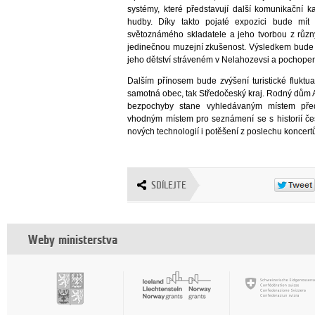
systémy, které představují další komunikační ka
hudby. Díky takto pojaté expozici bude mít
světoznámého skladatele a jeho tvorbou z různ
jedinečnou muzejní zkušenost. Výsledkem bude r
jeho dětství stráveném v Nelahozevsi a pochopen
Dalším přínosem bude zvýšení turistické fluktu
samotná obec, tak Středočeský kraj. Rodný dům
bezpochyby stane vyhledávaným místem předs
vhodným místem pro seznámení se s historií čes
nových technologií i potěšení z poslechu koncer
SDÍLEJTE
Weby ministerstva