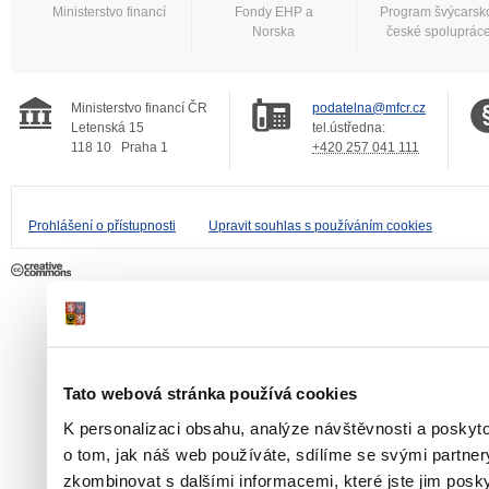
Ministerstvo financí
Fondy EHP a
Program švýcarsk
Norska
české spoluprác
Ministerstvo financí ČR
podatelna@mfcr.cz
Letenská 15
tel.ústředna:
118 10
Praha 1
+420 257 041 111
Prohlášení o přístupnosti
Upravit souhlas s používáním cookies
Tato webová stránka používá cookies
K personalizaci obsahu, analýze návštěvnosti a poskyt
o tom, jak náš web používáte, sdílíme se svými partner
zkombinovat s dalšími informacemi, které jste jim poskyt