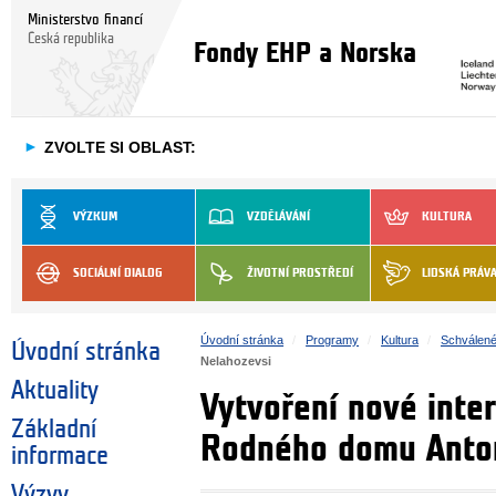
Ministerstvo financí
Česká republika
Fondy EHP a Norska
►
ZVOLTE SI OBLAST:
VÝZKUM
VZDĚLÁVÁNÍ
KULTURA
SOCIÁLNÍ DIALOG
ŽIVOTNÍ PROSTŘEDÍ
LIDSKÁ PRÁV
Úvodní stránka
Programy
Kultura
Schválené
Úvodní stránka
Nelahozevsi
Aktuality
Vytvoření nové inte
Základní
Rodného domu Anton
informace
Výzvy