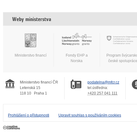
Weby ministerstva
Ministerstvo financí
Fondy EHP a
Program švýcarsk
Norska
české spoluprác
Ministerstvo financí ČR
podatelna@mfcr.cz
Letenská 15
tel.ústředna:
118 10
Praha 1
+420 257 041 111
Prohlášení o přístupnosti
Upravit souhlas s používáním cookies