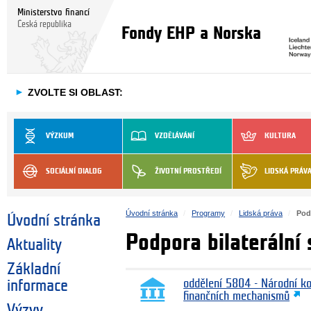
Ministerstvo financí
Česká republika
Fondy EHP a Norska
►
ZVOLTE SI OBLAST:
VÝZKUM
VZDĚLÁVÁNÍ
KULTURA
SOCIÁLNÍ DIALOG
ŽIVOTNÍ PROSTŘEDÍ
LIDSKÁ PRÁV
Úvodní stránka
Programy
Lidská práva
Pod
Úvodní stránka
Podpora bilaterální
Aktuality
Základní
informace
oddělení 5804 - Národní k
finančních mechanismů
Výzvy