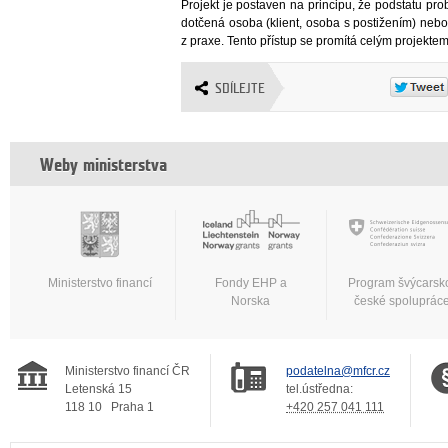
Projekt je postaven na principu, že podstatu pr
dotčená osoba (klient, osoba s postižením) nebo
z praxe. Tento přístup se promítá celým projektem
SDÍLEJTE
Weby ministerstva
Ministerstvo financí
Fondy EHP a
Program švýcarsk
Norska
české spoluprác
Ministerstvo financí ČR
podatelna@mfcr.cz
Letenská 15
tel.ústředna:
118 10
Praha 1
+420 257 041 111