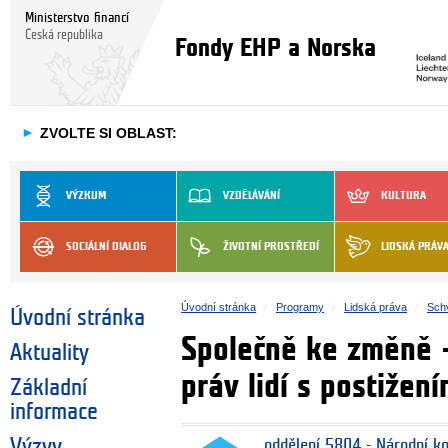
Ministerstvo financí
Česká republika
Fondy EHP a Norska
►
ZVOLTE SI OBLAST:
VÝZKUM
VZDĚLÁVÁNÍ
KULTURA
SOCIÁLNÍ DIALOG
ŽIVOTNÍ PROSTŘEDÍ
LIDSKÁ PRÁV
Úvodní stránka
Programy
Lidská práva
Schv
Úvodní stránka
Společně ke změně -
Aktuality
práv lidí s postižen
Základní
informace
Výzvy
oddělení 5804 - Národní k