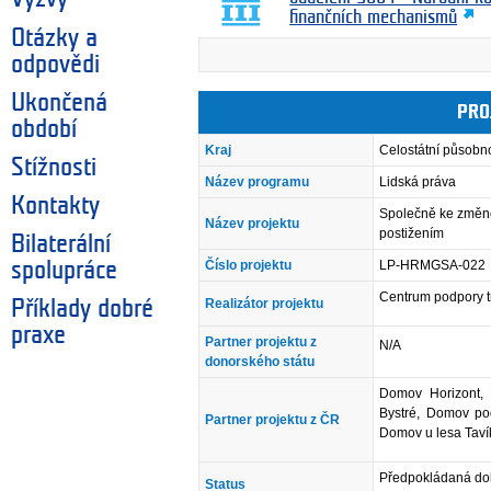
finančních mechanismů
Otázky a
odpovědi
Ukončená
PRO
období
Kraj
Celostátní působn
Stížnosti
Název programu
Lidská práva
Kontakty
Společně ke změně 
Název projektu
postižením
Bilaterální
Číslo projektu
LP-HRMGSA-022
spolupráce
Centrum podpory 
Realizátor projektu
Příklady dobré
praxe
Partner projektu z
N/A
donorského státu
Domov Horizont,
Bystré, Domov po
Partner projektu z ČR
Domov u lesa Tav
Předpokládaná dob
Status