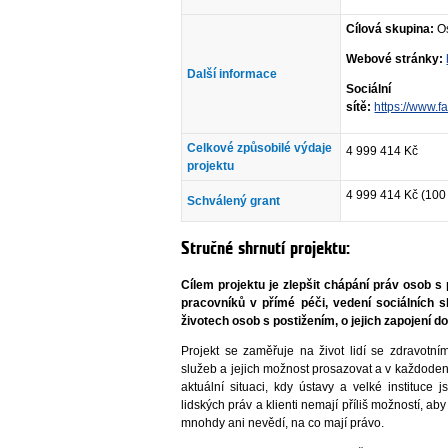
Cílová skupina:
Os
Webové stránky:
Další informace
Sociální
sítě:
https://www.
Celkové způsobilé výdaje
4 999 414 Kč
projektu
4 999 414 Kč (100
Schválený grant
Stručné shrnutí projektu:
Cílem projektu je zlepšit chápání práv osob s 
pracovníků v přímé péči, vedení sociálních sl
životech osob s postižením, o jejich zapojení 
Projekt se zaměřuje na život lidí se zdravotní
služeb a jejich možnost prosazovat a v každoden
aktuální situaci, kdy ústavy a velké instituce
lidských práv a klienti nemají příliš možností, a
mnohdy ani nevědí, na co mají právo.