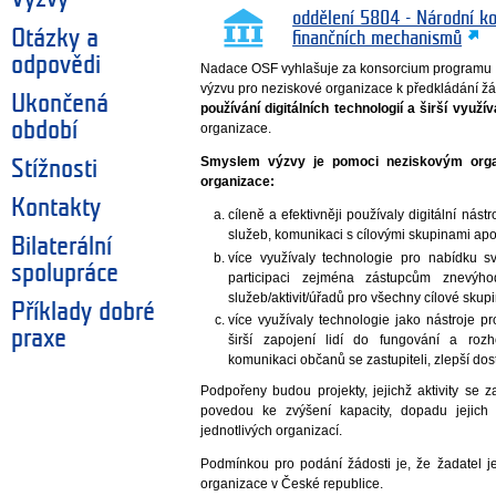
oddělení 5804 - Národní k
Otázky a
finančních mechanismů
odpovědi
Nadace OSF vyhlašuje za konsorcium programu
výzvu pro neziskové organizace k předkládání žá
Ukončená
používání digitálních technologií a širší využív
období
organizace.
Smyslem výzvy je pomoci neziskovým organi
Stížnosti
organizace:
Kontakty
cíleně a efektivněji používaly digitální nástr
služeb, komunikaci s cílovými skupinami apo
Bilaterální
více využívaly technologie pro nabídku svý
spolupráce
participaci zejména zástupcům znevýh
služeb/aktivit/úřadů pro všechny cílové skup
Příklady dobré
více využívaly technologie jako nástroje pro
praxe
širší zapojení lidí do fungování a roz
komunikaci občanů se zastupiteli, zlepší do
Podpořeny budou projekty, jejichž aktivity se z
povedou ke zvýšení kapacity, dopadu jejich 
jednotlivých organizací.
Podmínkou pro podání žádosti je, že žadatel j
organizace v České republice.