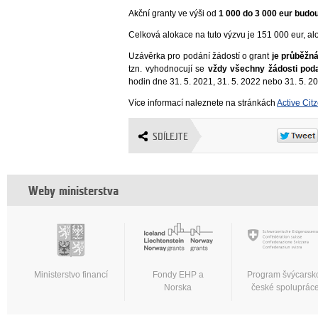
Akční granty ve výši od
1 000 do 3 000 eur budo
Celková alokace na tuto výzvu je 151 000 eur, al
Uzávěrka pro podání žádostí o grant
je průběžn
tzn. vyhodnocují se
vždy všechny žádosti poda
hodin dne 31. 5. 2021, 31. 5. 2022 nebo 31. 5. 20
Více informací naleznete na stránkách
Active Cit
SDÍLEJTE
Weby ministerstva
Ministerstvo financí
Fondy EHP a
Program švýcarsk
Norska
české spoluprác