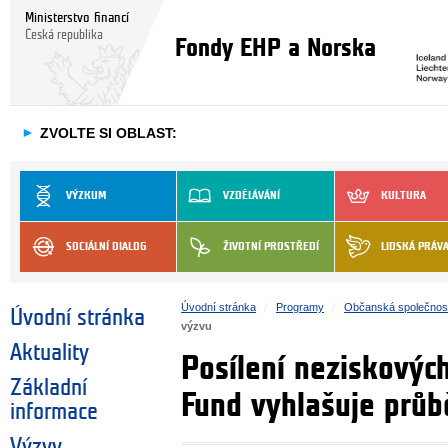
Ministerstvo financí
Česká republika
Fondy EHP a Norska
►
ZVOLTE SI OBLAST:
VÝZKUM
VZDĚLÁVÁNÍ
KULTURA
SOCIÁLNÍ DIALOG
ŽIVOTNÍ PROSTŘEDÍ
LIDSKÁ PRÁV
Úvodní stránka
Programy
Občanská společnos
Úvodní stránka
výzvu
Aktuality
Posílení neziskových
Základní
Fund vyhlašuje prů
informace
Výzvy