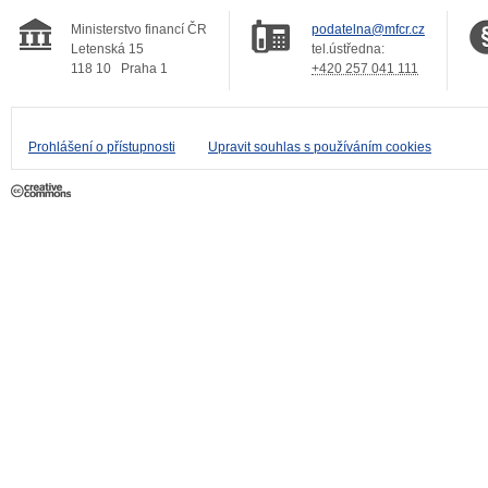
Ministerstvo financí ČR
podatelna@mfcr.cz
Letenská 15
tel.ústředna:
118 10
Praha 1
+420 257 041 111
Prohlášení o přístupnosti
Upravit souhlas s používáním cookies