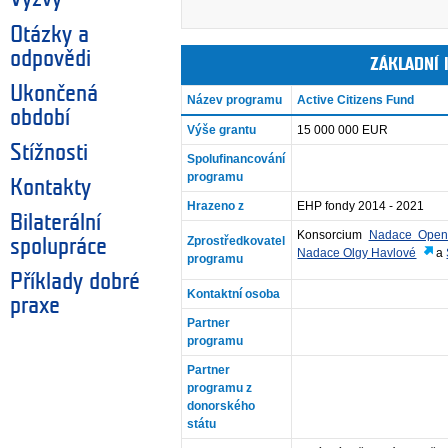
Otázky a
odpovědi
ZÁKLADNÍ
Ukončená
Název programu
Active Citizens Fund
období
Výše grantu
15 000 000 EUR
Stížnosti
Spolufinancování
programu
Kontakty
Hrazeno z
EHP fondy 2014 - 2021
Bilaterální
Konsorcium
Nadace Open 
Zprostředkovatel
spolupráce
Nadace Olgy Havlové
a
programu
Příklady dobré
Kontaktní osoba
praxe
Partner
programu
Partner
programu z
donorského
státu