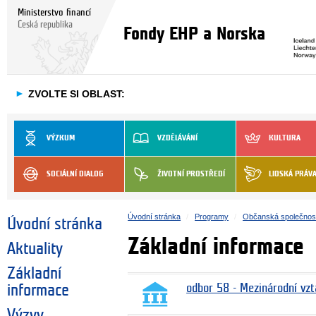
Ministerstvo financí
Česká republika
Fondy EHP a Norska
►
ZVOLTE SI OBLAST:
VÝZKUM
VZDĚLÁVÁNÍ
KULTURA
SOCIÁLNÍ DIALOG
ŽIVOTNÍ PROSTŘEDÍ
LIDSKÁ PRÁV
Úvodní stránka
Programy
Občanská společnos
Úvodní stránka
Základní informace
Aktuality
Základní
informace
odbor 58 - Mezinárodní vzt
Výzvy