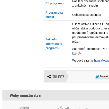
Posílení občanské společnos
Cíl programu
zranitelných skupin
Programová
Občanská společnost
oblast
Cílem Active Citizens Fund
občanství a podpora znevý
dlouhodobé udržitelnosti a
při prosazování demokrati
Základní
práv.
informace o
programu
Souhrnné informace zd
kB)
Webové stránky
https://www
SDÍLEJTE
Weby ministerstva