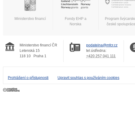
Ministerstvo financí
Fondy EHP a
Program švýcarsk
Norska
české spoluprác
Ministerstvo financí ČR
podatelna@mfcr.cz
Letenská 15
tel.ústředna:
118 10
Praha 1
+420 257 041 111
Prohlášení o přístupnosti
Upravit souhlas s používáním cookies