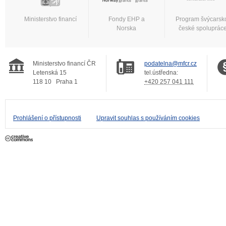
Ministerstvo financí
Fondy EHP a
Program švýcarsk
Norska
české spoluprác
Ministerstvo financí ČR
podatelna@mfcr.cz
Letenská 15
tel.ústředna:
118 10
Praha 1
+420 257 041 111
Prohlášení o přístupnosti
Upravit souhlas s používáním cookies