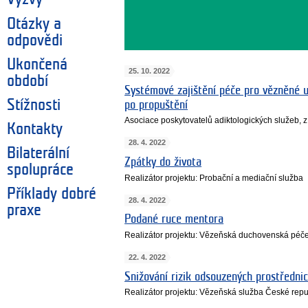
Otázky a
odpovědi
Ukončená
25. 10. 2022
období
Systémové zajištění péče pro vězněné už
Stížnosti
po propuštění
Asociace poskytovatelů adiktologických služeb, z
Kontakty
28. 4. 2022
Bilaterální
Zpátky do života
spolupráce
Realizátor projektu: Probační a mediační služba
Příklady dobré
28. 4. 2022
praxe
Podané ruce mentora
Realizátor projektu: Vězeňská duchovenská péč
22. 4. 2022
Snižování rizik odsouzených prostředni
Realizátor projektu: Vězeňská služba České repu