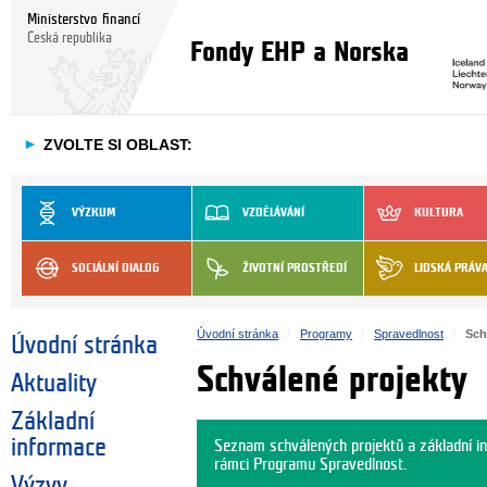
Ministerstvo financí
Česká republika
Fondy EHP a Norska
►
ZVOLTE SI OBLAST:
VÝZKUM
VZDĚLÁVÁNÍ
KULTURA
SOCIÁLNÍ DIALOG
ŽIVOTNÍ PROSTŘEDÍ
LIDSKÁ PRÁV
Úvodní stránka
Programy
Spravedlnost
Sch
Úvodní stránka
Schválené projekty
Aktuality
Základní
informace
Seznam schválených projektů a základní i
rámci Programu Spravedlnost.
Výzvy