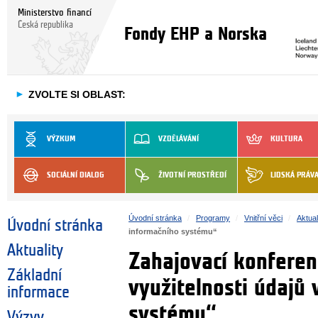
Ministerstvo financí
Česká republika
Fondy EHP a Norska
►
ZVOLTE SI OBLAST:
VÝZKUM
VZDĚLÁVÁNÍ
KULTURA
SOCIÁLNÍ DIALOG
ŽIVOTNÍ PROSTŘEDÍ
LIDSKÁ PRÁV
Úvodní stránka
Programy
Vnitřní věci
Aktual
Úvodní stránka
informačního systému“
Aktuality
Zahajovací konferen
Základní
využitelnosti údajů 
informace
systému“
Výzvy