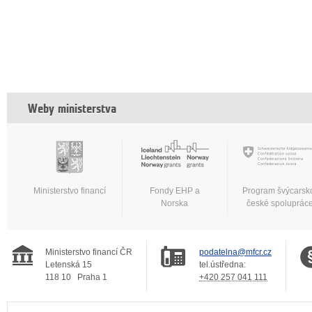
Weby ministerstva
Ministerstvo financí
Fondy EHP a
Program švýcarsk
Norska
české spoluprác
Ministerstvo financí ČR
podatelna@mfcr.cz
Letenská 15
tel.ústředna:
118 10
Praha 1
+420 257 041 111