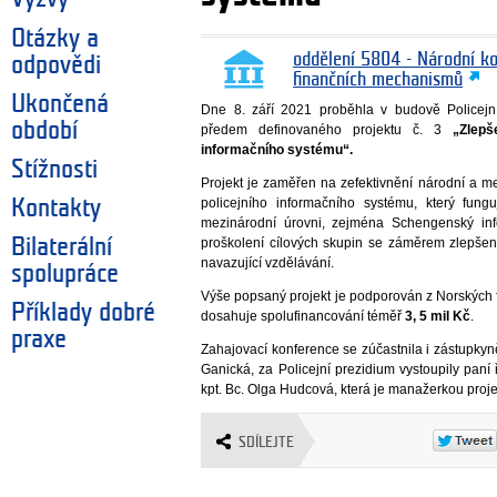
Otázky a
oddělení 5804 - Národní k
odpovědi
finančních mechanismů
Ukončená
Dne 8. září 2021 proběhla v budově Policejn
období
předem definovaného projektu č. 3
„Zlepš
informačního systému“.
Stížnosti
Projekt je zaměřen na zefektivnění národní a me
policejního informačního systému, který fung
Kontakty
mezinárodní úrovni, zejména Schengenský info
Bilaterální
proškolení cílových skupin se záměrem zlepšení
navazující vzdělávání.
spolupráce
Výše popsaný projekt je podporován z Norských 
Příklady dobré
dosahuje spolufinancování téměř
3, 5 mil Kč
.
praxe
Zahajovací konference se zúčastnila i zástupkyn
Ganická, za Policejní prezidium vystoupily paní
kpt. Bc. Olga Hudcová, která je manažerkou proje
SDÍLEJTE