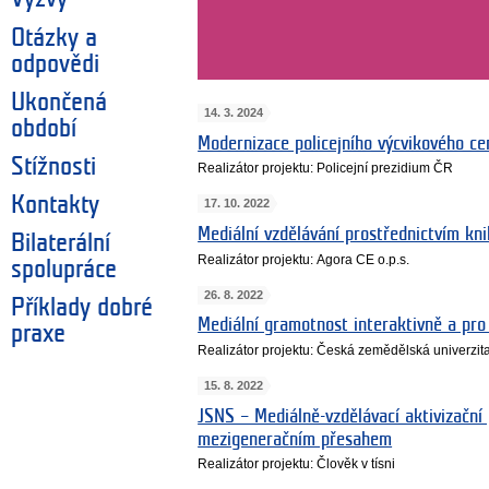
Otázky a
odpovědi
Ukončená
14. 3. 2024
období
Modernizace policejního výcvikového ce
Stížnosti
Realizátor projektu: Policejní prezidium ČR
Kontakty
17. 10. 2022
Mediální vzdělávání prostřednictvím kn
Bilaterální
Realizátor projektu: Agora CE o.p.s.
spolupráce
26. 8. 2022
Příklady dobré
Mediální gramotnost interaktivně a pro
praxe
Realizátor projektu: Česká zemědělská univerzit
15. 8. 2022
JSNS – Mediálně-vzdělávací aktivizační
mezigeneračním přesahem
Realizátor projektu: Člověk v tísni