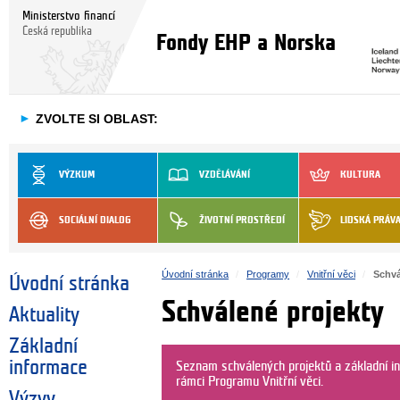
Ministerstvo financí
Česká republika
Fondy EHP a Norska
►
ZVOLTE SI OBLAST:
VÝZKUM
VZDĚLÁVÁNÍ
KULTURA
SOCIÁLNÍ DIALOG
ŽIVOTNÍ PROSTŘEDÍ
LIDSKÁ PRÁV
Úvodní stránka
Programy
Vnitřní věci
Schvá
Úvodní stránka
Schválené projekty
Aktuality
Základní
informace
Seznam schválených projektů a základní i
rámci Programu Vnitřní věci.
Výzvy