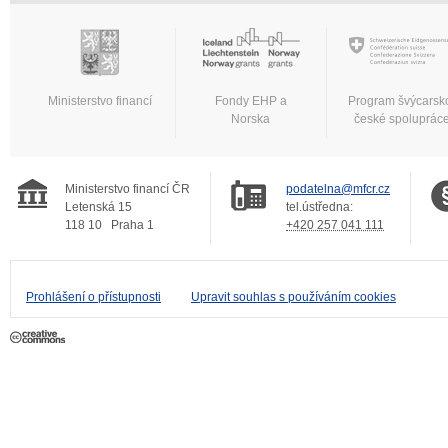
Ministerstvo financí
Fondy EHP a
Program švýcarsk
Norska
české spoluprác
Ministerstvo financí ČR
podatelna@mfcr.cz
Letenská 15
tel.ústředna:
118 10
Praha 1
+420 257 041 111
Prohlášení o přístupnosti
Upravit souhlas s používáním cookies