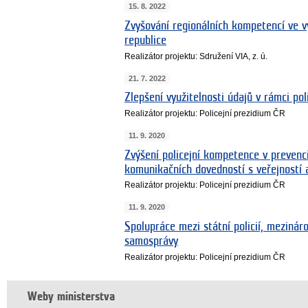
15. 8. 2022
Zvyšování regionálních kompetencí ve v
republice
Realizátor projektu: Sdružení VIA, z. ú.
21. 7. 2022
Zlepšení využitelnosti údajů v rámci po
Realizátor projektu: Policejní prezidium ČR
11. 9. 2020
Zvýšení policejní kompetence v prevenci 
komunikačních dovedností s veřejností 
Realizátor projektu: Policejní prezidium ČR
11. 9. 2020
Spolupráce mezi státní policií, meziná
samosprávy
Realizátor projektu: Policejní prezidium ČR
Weby ministerstva