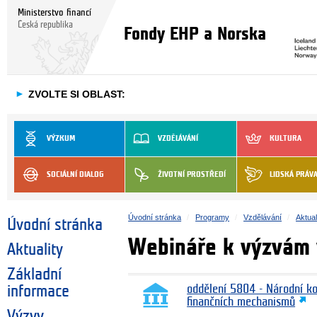
Ministerstvo financí
Česká republika
Fondy EHP a Norska
►
ZVOLTE SI OBLAST:
VÝZKUM
VZDĚLÁVÁNÍ
KULTURA
SOCIÁLNÍ DIALOG
ŽIVOTNÍ PROSTŘEDÍ
LIDSKÁ PRÁV
Úvodní stránka
Programy
Vzdělávání
Aktual
Úvodní stránka
Webináře k výzvám 
Aktuality
Základní
informace
oddělení 5804 - Národní k
finančních mechanismů
Výzvy