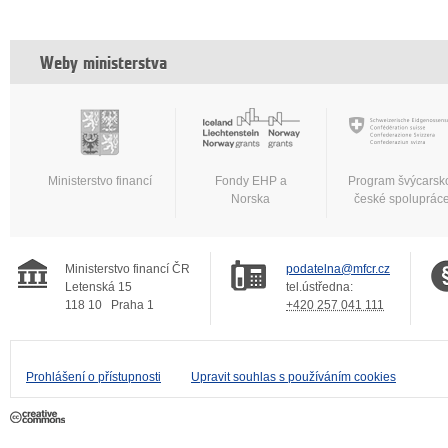
Weby ministerstva
Ministerstvo financí
Fondy EHP a
Program švýcarsk
Norska
české spoluprác
Ministerstvo financí ČR
podatelna@mfcr.cz
Letenská 15
tel.ústředna:
118 10
Praha 1
+420 257 041 111
Prohlášení o přístupnosti
Upravit souhlas s používáním cookies