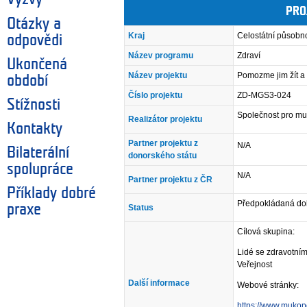
PRO
Otázky a
Kraj
Celostátní působn
odpovědi
Název programu
Zdraví
Ukončená
Název projektu
Pomozme jim žít a
období
Číslo projektu
ZD-MGS3-024
Stížnosti
Společnost pro mu
Realizátor projektu
Kontakty
Partner projektu z
N/A
Bilaterální
donorského státu
spolupráce
N/A
Partner projektu z ČR
Příklady dobré
Předpokládaná dob
praxe
Status
Cílová skupina:
Lidé se zdravotní
Veřejnost
Další informace
Webové stránky:
https://www.mukop