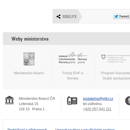
SDÍLEJTE
Weby ministerstva
Ministerstvo financí
Fondy EHP a
Program švýcarsk
Norska
české spoluprác
Ministerstvo financí ČR
podatelna@mfcr.cz
Letenská 15
tel.ústředna:
118 10
Praha 1
+420 257 041 111
Prohlášení o přístupnosti
Upravit souhlas s používáním cookies