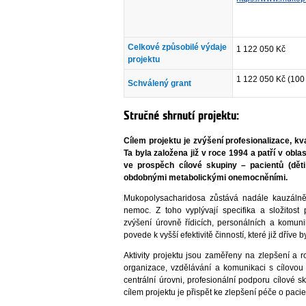
Celkové způsobilé výdaje
1 122 050 Kč
projektu
1 122 050 Kč (100
Schválený grant
Stručné shrnutí projektu:
Cílem projektu je zvýšení profesionalizace, kv
Ta byla založena již v roce 1994 a patří v ob
ve prospěch cílové skupiny – pacientů (dět
obdobnými metabolickými onemocněními.
Mukopolysacharidosa zůstává nadále kauzálně 
nemoc. Z toho vyplývají specifika a složitost 
zvýšení úrovně řídicích, personálních a komun
povede k vyšší efektivitě činností, které již dřív
Aktivity projektu jsou zaměřeny na zlepšení a r
organizace, vzdělávání a komunikaci s cílovou
centrální úrovni, profesionální podporu cílové 
cílem projektu je přispět ke zlepšení péče o paci