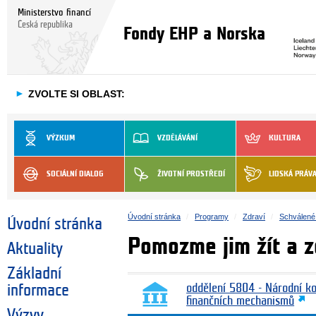
Ministerstvo financí
Česká republika
Fondy EHP a Norska
►
ZVOLTE SI OBLAST:
VÝZKUM
VZDĚLÁVÁNÍ
KULTURA
SOCIÁLNÍ DIALOG
ŽIVOTNÍ PROSTŘEDÍ
LIDSKÁ PRÁV
Úvodní stránka
Programy
Zdraví
Schválené 
Úvodní stránka
Pomozme jim žít a 
Aktuality
Základní
informace
oddělení 5804 - Národní k
finančních mechanismů
Výzvy