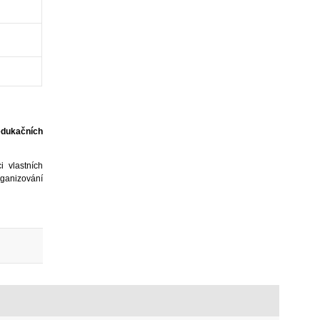
dukačních
i vlastních
rganizování