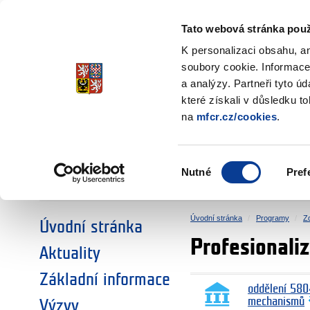
Ministerstvo financí
Česká republika
Tato webová stránka použ
Fondy EHP a No
K personalizaci obsahu, a
soubory cookie. Informace
a analýzy. Partneři tyto ú
►
ZVOLTE SI OBLAST:
které získali v důsledku t
na
mfcr.cz/cookies
.
VÝZKUM
VZDĚLÁVÁNÍ
Výběr
Nutné
Pref
SOCIÁLNÍ DIALOG
ŽIVOTNÍ PROSTŘEDÍ
souhlasu
Úvodní stránka
Programy
Z
Úvodní stránka
Profesionaliz
Aktuality
Základní informace
oddělení 580
mechanismů
Výzvy