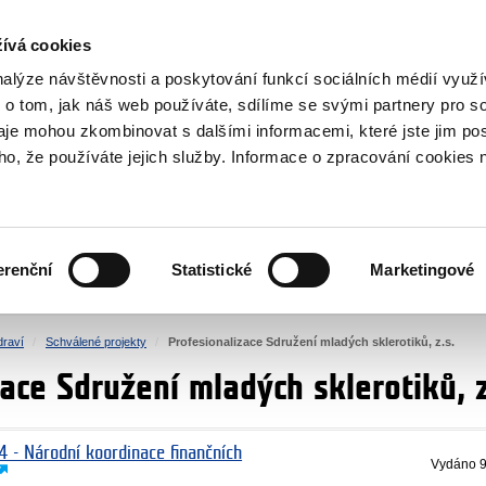
NOVINKY RSS
ívá cookies
rska
nalýze návštěvnosti a poskytování funkcí sociálních médií vyu
 o tom, jak náš web používáte, sdílíme se svými partnery pro so
daje mohou zkombinovat s dalšími informacemi, které jste jim pos
oho, že používáte jejich služby. Informace o zpracování cookies 
KULTURA
ZDRAVÍ
erenční
Statistické
Marketingové
LIDSKÁ PRÁVA
SPRAVEDLNOST
draví
Schválené projekty
Profesionalizace Sdružení mladých sklerotiků, z.s.
ace Sdružení mladých sklerotiků, z
4 - Národní koordinace finančních
Vydáno
9