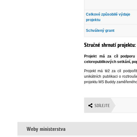
Celkové způsobilé výdaje
projektu
Schválený grant
Stručné shrnutí projektu:
Projekt má za cíl podporu
celorepublikových setkání, pop
Projekt má též za cíl podpoři
unikátních publikaci o roztro
projektu MS Buddy zaměřeného 
SDÍLEJTE
Weby ministerstva