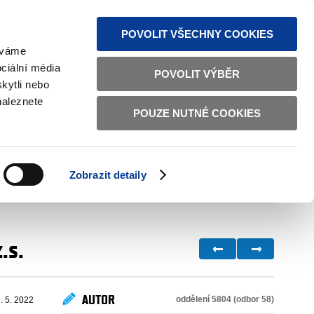
MAPA STRÁNEK
TEXTOVÁ VERZE
ČESKY
ENGLISH
POVOLIT VŠECHNY COOKIES
žíváme
ciální média
POVOLIT VÝBĚR
kytli nebo
naleznete
POUZE NUTNÉ COOKIES
ŘÁDNÁ SPRÁVA
OBČANSKÁ SPOLEČNOST
Zobrazit detaily
VNITŘNÍ VĚCI
BILATERÁLNÍ SPOLUPRÁCE
.s.
AUTOR
oddělení 5804 (odbor 58)
. 5. 2022