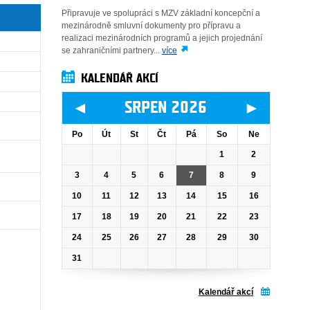
Připravuje ve spolupráci s MZV základní koncepční a
mezinárodně smluvní dokumenty pro přípravu a
realizaci mezinárodních programů a jejich projednání
se zahraničními partnery...
více
KALENDÁŘ AKCÍ
◄
►
SRPEN 2026
Po
Út
St
Čt
Pá
So
Ne
1
2
3
4
5
6
7
8
9
10
11
12
13
14
15
16
17
18
19
20
21
22
23
24
25
26
27
28
29
30
31
Kalendář akcí