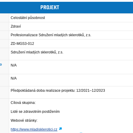
PROJEKT
Celostátní působnost
Zdraví
Profesionalizace Sdružení mladých sklerotiků, z.s.
ZD-MGS3-012
Sdružení mladých sklerotiků, z.s.
ho
N/A
N/A
Předpokládaná doba realizace projektu: 12/2021–12/2023
Cílová skupina:
Lidé se zdravotním postižením
Webové stránky:
https://www.mladisklerotici.cz