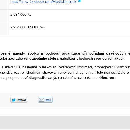
https://cs-cz.facebook.com/Mladisklerotici/
2 934 000 Kč
2 934 000 Kč (100 %)
 běžné agendy spolku a podporu organizace při pořádání osvětových e
ularizaci zdravého životního stylu s nabídkou vhodných sportovních aktivit.
t získávání a následné publikování ověřených informací, propagování, distribuc
ušené skleróze, o vhodném stravování a cvičeni vhodném při této nemoci. Dále o
na podporu nově diagnostikovaných pacientů s roztroušenou sklerózou.