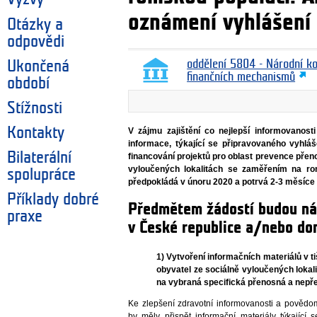
oznámení vyhlášení
Otázky a
odpovědi
Ukončená
oddělení 5804 - Národní k
finančních mechanismů
období
Stížnosti
Kontakty
V zájmu zajištění co nejlepší informovanost
informace, týkající se připravovaného vyhlá
Bilaterální
financování projektů pro oblast prevence př
vyloučených lokalitách se zaměřením na rom
spolupráce
předpokládá v únoru 2020 a potrvá 2-3 měsíce o
Příklady dobré
Předmětem žádostí budou nás
praxe
v České republice a/nebo do
1) Vytvoření informačních materiálů v t
obyvatel ze sociálně vyloučených loka
na vybraná specifická přenosná a nep
Ke zlepšení zdravotní informovanosti a pově
by měly přispět informační materiály týkající