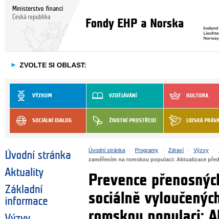
Ministerstvo financí
Česká republika
Fondy EHP a Norska
►
ZVOLTE SI OBLAST:
VÝZKUM
VZDĚLÁVÁNÍ
KULTURA
SOCIÁLNÍ DIALOG
ŽIVOTNÍ PROSTŘEDÍ
LIDSKÁ PRÁV
Úvodní stránka
Programy
Zdraví
Výzvy
Úvodní stránka
zaměřením na romskou populaci: Aktualizace pře
Aktuality
Prevence přenosnýc
Základní
sociálně vyloučenýc
informace
romskou populaci: A
Výzvy