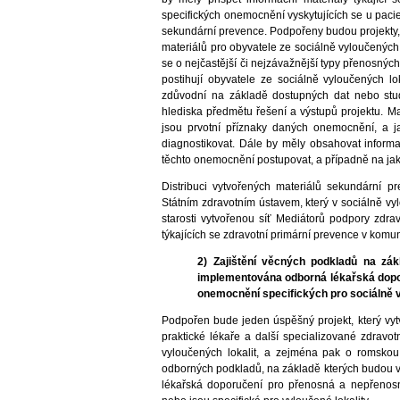
specifických onemocnění vyskytujících se u pacie
sekundární prevence. Podpořeny budou projekty,
materiálů pro obyvatele ze sociálně vyloučených
se o nejčastější či nejzávažnější typy přenosný
postihují obyvatele ze sociálně vyloučených l
zdůvodní na základě dostupných dat nebo stud
hlediska předmětu řešení a výstupů projektu. M
jsou prvotní příznaky daných onemocnění, a ja
diagnostikovat. Dále by měly obsahovat informa
těchto onemocnění postupovat, a případně na jaké
Distribuci vytvořených materiálů sekundární p
Státním zdravotním ústavem, který v sociálně v
starosti vytvořenou síť Mediátorů podpory zdrav
týkajících se zdravotní primární prevence v komu
2) Zajištění věcných podkladů na zák
implementována odborná lékařská dopo
onemocnění specifických pro sociálně v
Podpořen bude jeden úspěšný projekt, který vyt
praktické lékaře a další specializované zdravot
vyloučených lokalit, a zejména pak o romskou 
odborných podkladů, na základě kterých budou 
lékařská doporučení pro přenosná a nepřenosn