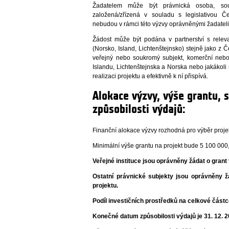
Žadatelem může být právnická osoba, sou
založená/zřízená v souladu s legislativou Č
nebudou v rámci této výzvy oprávněnými žadateli
Žádost může být podána v partnerství s releva
(Norsko, Island, Lichtenštejnsko) stejně jako 
veřejný nebo soukromý subjekt, komerční neb
Islandu, Lichtenštejnska a Norska nebo jakákoli 
realizaci projektu a efektivně k ní přispívá.
Alokace výzvy, výše grantu, 
způsobilosti výdajů:
Finanční alokace výzvy rozhodná pro výběr projek
Minimální výše grantu na projekt bude 5 100 000
Veřejné instituce jsou oprávněny žádat o grant
Ostatní právnické subjekty jsou oprávněny 
projektu.
Podíl investičních prostředků na celkové čás
Konečné datum způsobilosti výdajů je 31. 12. 2