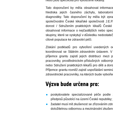
nebo jsou specifická pro vyloučené lokality.
Tato doporučení by měla obsahovat informac
hlediska jejich časného záchytu, laboratorní
diagnostiky. Tato doporučení by měla být zpr
společnostmi České lékařské společnosti J.E.P
dorost / Sdružením praktických lékařů Česk
obsahovat informace o nejčastějších nebo speci
skupiny, které se vyskytují v důsledku nedostat
cílové populace ke zdravotní péči.
Získání podkladů pro vytvoření uvedených o
koordinovat se Státním zdravotním ústavem. V
příjemce grantu zajistí jejich distribuci mezi 
pracovníky, prostřednictvím příslušných odborný
nebo Sdružení praktických lékařů pro děti a doro
Příjemce grantu rovněž zajistí uspořádání semi
zdravotnické pracovníky, na kterých bude vytvoře
Výzva bude určena pro:
poskytovatele specializované péče podle
předpisů působící na území České republiky;
žadatel musí mít zkušenost se zřizováním zdr
doložitelnou odbornou a mezinárodní zkušenos