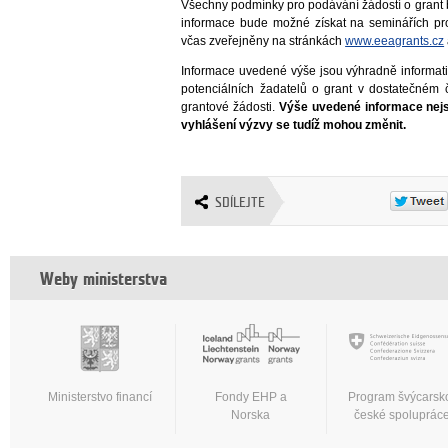
Všechny podmínky pro podávání žádostí o grant b
informace bude možné získat na seminářích pr
včas zveřejněny na stránkách
www.eeagrants.cz
Informace uvedené výše jsou výhradně informati
potenciálních žadatelů o grant v dostatečném 
grantové žádosti.
Výše uvedené informace nejs
vyhlášení výzvy se tudíž mohou změnit.
SDÍLEJTE
Weby ministerstva
Ministerstvo financí
Fondy EHP a
Program švýcarsk
Norska
české spoluprác