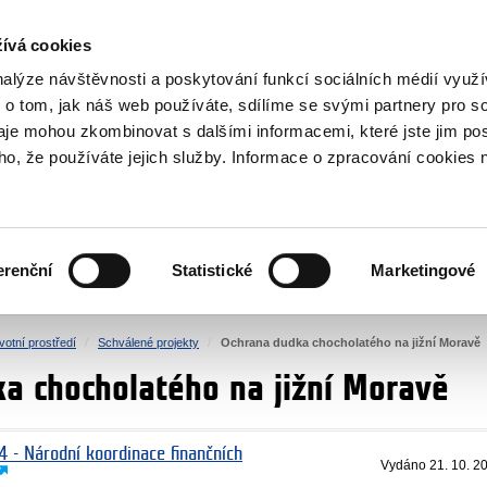
NOVINKY RSS
ívá cookies
rska
nalýze návštěvnosti a poskytování funkcí sociálních médií vyu
 o tom, jak náš web používáte, sdílíme se svými partnery pro so
daje mohou zkombinovat s dalšími informacemi, které jste jim pos
oho, že používáte jejich služby. Informace o zpracování cookies 
KULTURA
ZDRAVÍ
erenční
Statistické
Marketingové
LIDSKÁ PRÁVA
SPRAVEDLNOST
votní prostředí
Schválené projekty
Ochrana dudka chocholatého na jižní Moravě
a chocholatého na jižní Moravě
4 - Národní koordinace finančních
Vydáno
21. 10. 2