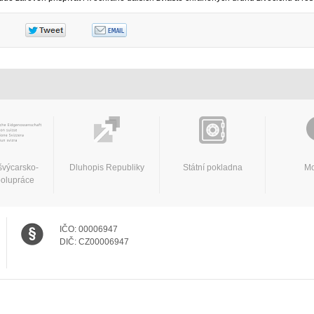
švýcarsko-
Dluhopis Republiky
Státní pokladna
Mo
polupráce
IČO:
00006947
DIČ:
CZ00006947