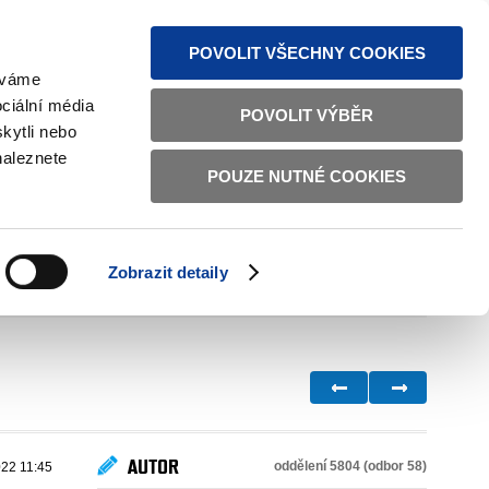
MAPA STRÁNEK
TEXTOVÁ VERZE
ČESKY
ENGLISH
POVOLIT VŠECHNY COOKIES
žíváme
ciální média
POVOLIT VÝBĚR
kytli nebo
naleznete
POUZE NUTNÉ COOKIES
ŘÁDNÁ SPRÁVA
OBČANSKÁ SPOLEČNOST
Zobrazit detaily
VNITŘNÍ VĚCI
BILATERÁLNÍ SPOLUPRÁCE
AUTOR
oddělení 5804 (odbor 58)
022 11:45