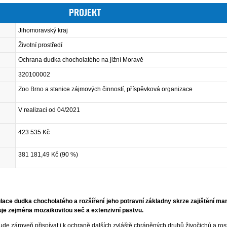
PROJEKT
Jihomoravský kraj
Životní prostředí
Ochrana dudka chocholatého na jižní Moravě
320100002
Zoo Brno a stanice zájmových činností, příspěvková organizace
V realizaci od 04/2021
423 535 Kč
381 181,49 Kč (90 %)
pulace dudka chocholatého a rozšíření jeho potravní základny skrze zajištění 
nuje zejména mozaikovitou seč a extenzivní pastvu.
 zároveň přispívat i k ochraně dalších zvláště chráněných druhů živočichů a rost