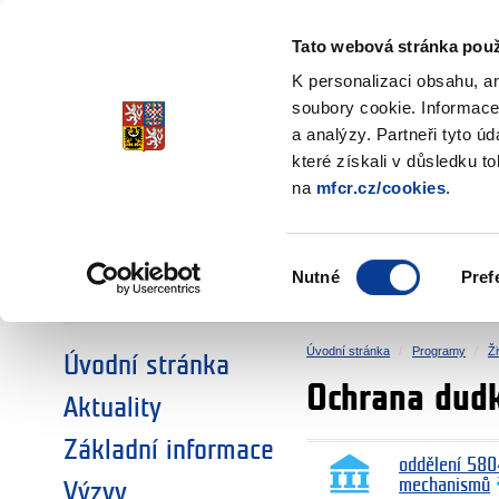
Ministerstvo financí
Česká republika
Tato webová stránka použ
Fondy EHP a No
K personalizaci obsahu, a
soubory cookie. Informace
a analýzy. Partneři tyto ú
►
ZVOLTE SI OBLAST:
které získali v důsledku t
na
mfcr.cz/cookies
.
VÝZKUM
VZDĚLÁVÁNÍ
Výběr
Nutné
Pref
SOCIÁLNÍ DIALOG
ŽIVOTNÍ PROSTŘEDÍ
souhlasu
Úvodní stránka
Programy
Ži
Úvodní stránka
Ochrana dudk
Aktuality
Základní informace
oddělení 580
mechanismů
Výzvy