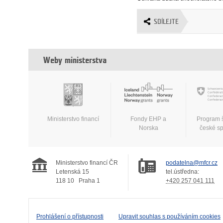
SDÍLEJTE
Weby ministerstva
Ministerstvo financí
Fondy EHP a
Program 
Norska
české s
Ministerstvo financí ČR
podatelna@mfcr.cz
Letenská 15
tel.ústředna:
118 10
Praha 1
+420 257 041 111
Prohlášení o přístupnosti
Upravit souhlas s používáním cookies