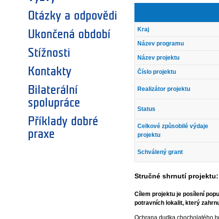
Otázky a odpovědi
Kraj
Ukončená období
Název programu
Stížnosti
Název projektu
Kontakty
Číslo projektu
Bilaterální
Realizátor projektu
spolupráce
Status
Příklady dobré
Celkové způsobilé výdaje
praxe
projektu
Schválený grant
Stručné shrnutí projektu:
Cílem projektu je posílení po
potravních lokalit, který zahr
Ochrana dudka chocholatého bude