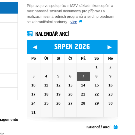
Připravuje ve spolupráci s MZV základní koncepční a
mezinárodně smluvní dokumenty pro přípravu a
realizaci mezinárodních programů a jejich projednání
se zahraničními partnery...
více
KALENDÁŘ AKCÍ
◄
►
SRPEN 2026
Po
Út
St
Čt
Pá
So
Ne
1
2
3
4
5
6
7
8
9
10
11
12
13
14
15
16
17
18
19
20
21
22
23
24
25
26
27
28
29
30
31
managementu
Kalendář akcí
lin.