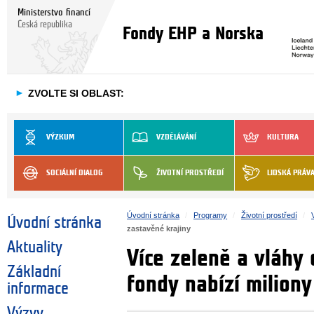
Ministerstvo financí
Česká republika
Fondy EHP a Norska
►
ZVOLTE SI OBLAST:
VÝZKUM
VZDĚLÁVÁNÍ
KULTURA
SOCIÁLNÍ DIALOG
ŽIVOTNÍ PROSTŘEDÍ
LIDSKÁ PRÁV
Úvodní stránka
Programy
Životní prostředí
Úvodní stránka
zastavěné krajiny
Aktuality
Více zeleně a vláhy 
Základní
fondy nabízí milion
informace
Výzvy