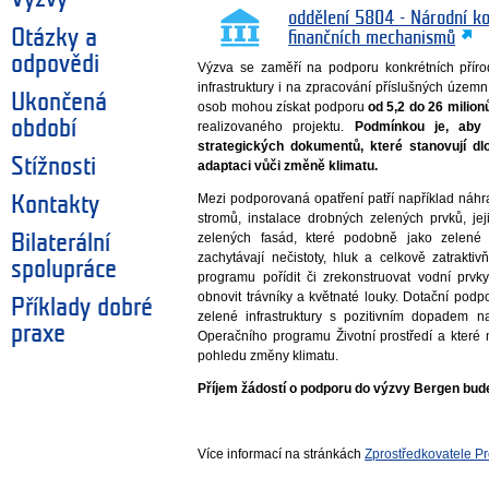
oddělení 5804 - Národní k
Otázky a
finančních mechanismů
odpovědi
Výzva se zaměří na podporu konkrétních příro
infrastruktury i na zpracování příslušných územn
Ukončená
osob mohou získat podporu
od 5,2 do 26 milion
období
realizovaného projektu.
Podmínkou je, aby 
strategických dokumentů, které stanovují dl
Stížnosti
adaptaci vůči změně klimatu.
Mezi podporovaná opatření patří například náh
Kontakty
stromů, instalace drobných zelených prvků, je
zelených fasád, které podobně jako zelené 
Bilaterální
zachytávají nečistoty, hluk a celkově zatrakt
spolupráce
programu pořídit či zrekonstruovat vodní prv
obnovit trávníky a květnaté louky. Dotační pod
Příklady dobré
zelené infrastruktury s pozitivním dopadem 
praxe
Operačního programu Životní prostředí a které 
pohledu změny klimatu.
Příjem žádostí o podporu do výzvy
Bergen bude
Více informací na stránkách
Zprostředkovatele P