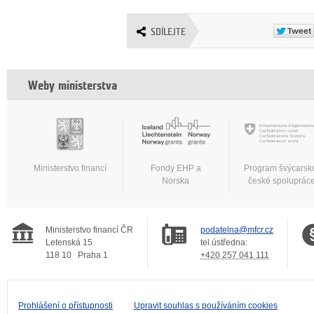
SDÍLEJTE
Weby ministerstva
Ministerstvo financí
Fondy EHP a
Program švýcarsk
Norska
české spoluprác
Ministerstvo financí ČR
podatelna@mfcr.cz
Letenská 15
tel.ústředna:
118 10
Praha 1
+420 257 041 111
Prohlášení o přístupnosti
Upravit souhlas s používáním cookies