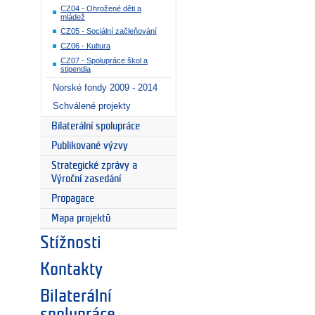
CZ04 - Ohrožené děti a
mládež
CZ05 - Sociální začleňování
CZ06 - Kultura
CZ07 - Spolupráce škol a
stipendia
Norské fondy 2009 - 2014
Schválené projekty
Bilaterální spolupráce
Publikované výzvy
Strategické zprávy a
Výroční zasedání
Propagace
Mapa projektů
Stížnosti
Kontakty
Bilaterální
spolupráce