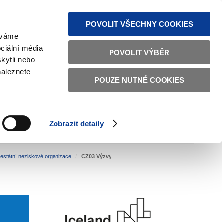
MAPA STRÁNEK
TEXTOVÁ VERZE
ČESKY
ENGLISH
POVOLIT VŠECHNY COOKIES
žíváme
ciální média
POVOLIT VÝBĚR
kytli nebo
naleznete
POUZE NUTNÉ COOKIES
ŘÁDNÁ SPRÁVA
OBČANSKÁ SPOLEČNOST
Zobrazit detaily
VNITŘNÍ VĚCI
BILATERÁLNÍ SPOLUPRÁCE
estátní neziskové organizace
CZ03 Výzvy