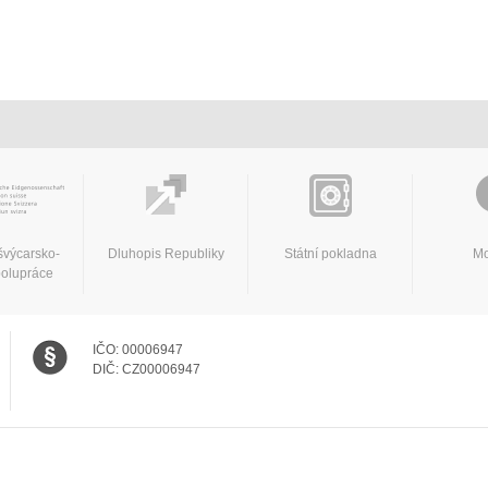
švýcarsko-
Dluhopis Republiky
Státní pokladna
Mo
polupráce
IČO:
00006947
DIČ:
CZ00006947