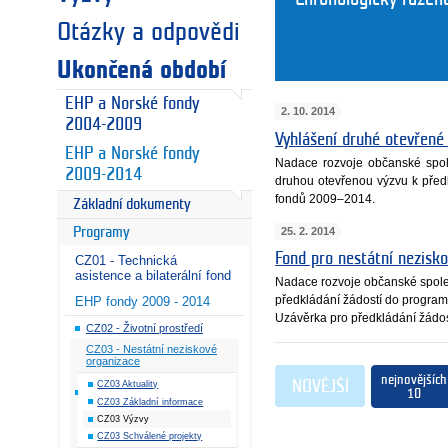
Otázky a odpovědi
Ukončená období
EHP a Norské fondy
2. 10. 2014
2004-2009
Vyhlášení druhé otevřené
EHP a Norské fondy
Nadace rozvoje občanské spole
2009-2014
druhou otevřenou výzvu k před
fondů 2009–2014.
Základní dokumenty
25. 2. 2014
Programy
Fond pro nestátní nezisko
CZ01 - Technická
asistence a bilaterální fond
Nadace rozvoje občanské společ
předkládání žádostí do progra
EHP fondy 2009 - 2014
Uzávěrka pro předkládání žádost
CZ02 - Životní prostředí
CZ03 - Nestátní neziskové
organizace
nejnovějších
NOVĚJŠÍ
CZ03 Aktuality
10
CZ03 Základní informace
CZ03 Výzvy
CZ03 Schválené projekty