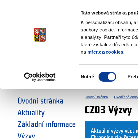
Ministerstvo financí
Česká republika
Tato webová stránka použ
Fondy EHP a No
K personalizaci obsahu, a
soubory cookie. Informace
a analýzy. Partneři tyto ú
►
ZVOLTE SI OBLAST:
které získali v důsledku t
na
mfcr.cz/cookies
.
VÝZKUM
VZDĚLÁVÁNÍ
Výběr
Nutné
Pref
SOCIÁLNÍ DIALOG
ŽIVOTNÍ PROSTŘEDÍ
souhlasu
Úvodní stránka
Ukončená obdo
Úvodní stránka
CZ03 Výzvy
Aktuality
Základní informace
Aktuální výzvy včet
Výzvy
Chronologicky řazen