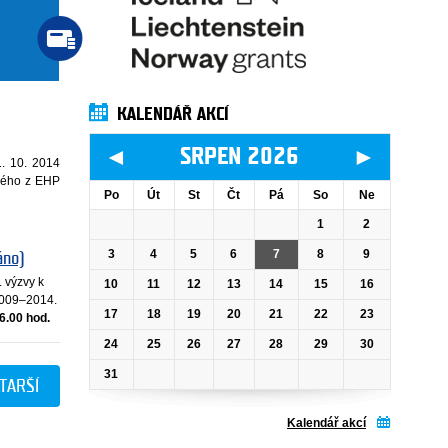
KALENDÁŘ AKCÍ
◄
►
SRPEN 2026
1. 10. 2014
aného z EHP
Po
Út
St
Čt
Pá
So
Ne
1
2
3
4
5
6
7
8
9
áno)
 výzvy k
10
11
12
13
14
15
16
2009–2014.
17
18
19
20
21
22
23
16.00 hod.
24
25
26
27
28
29
30
31
TARŠÍ
Kalendář akcí