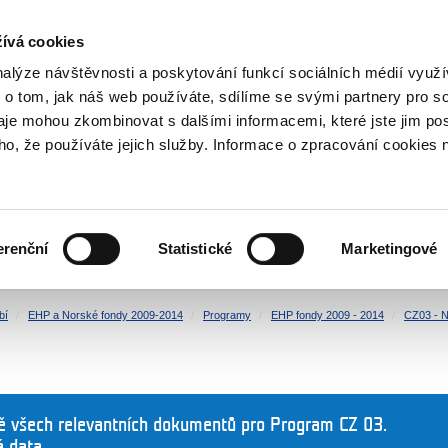
NOVINKY RSS
ívá cookies
rska
nalýze návštěvnosti a poskytování funkcí sociálních médií vyu
 o tom, jak náš web používáte, sdílíme se svými partnery pro so
daje mohou zkombinovat s dalšími informacemi, které jste jim pos
oho, že používáte jejich služby. Informace o zpracování cookies 
KULTURA
ZDRAVÍ
erenční
Statistické
Marketingové
LIDSKÁ PRÁVA
SPRAVEDLNOST
bí
EHP a Norské fondy 2009-2014
Programy
EHP fondy 2009 - 2014
CZ03 - N
ně všech relevantních dokumentů pro Program CZ 03.
á data.