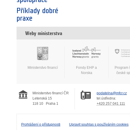
Příklady dobré
praxe
Weby ministerstva
Ministerstvo financí
Fondy EHP a
Program 
Norska
české s
Ministerstvo financí ČR
podatelna@mfcr.cz
Letenská 15
tel.ústředna:
118 10
Praha 1
+420 257 041 111
Prohlášení o přístupnosti
Upravit souhlas s používáním cookies