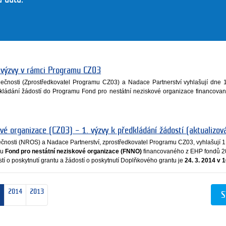
 výzvy v rámci Programu CZ03
čnosti (Zprostředkovatel Programu CZ03) a Nadace Partnerství vyhlašují dne 
kládání žádostí do Programu Fond pro nestátní neziskové organizace financov
vé organizace (CZ03) – 1. výzvy k předkládání žádostí (aktualizov
nosti (NROS) a Nadace Partnerství, zprostředkovatel Programu CZ03, vyhlašují 1.
mu
Fond pro nestátní neziskové organizace (FNNO)
financovaného z EHP fondů 
í o poskytnutí grantu a žádostí o poskytnutí Doplňkového grantu je
24. 3. 2014 v 
2014
2013
S