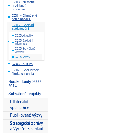
CZ03 - Nestátní
neziskové
organizace
CZ04 - Ohrožené
děti a mládež
CZ05 - Sociální
začleňování
CZ05 Aktuality
CZ05 Základní
informace
CZ05 Schválené
projekty
CZ05 Výzvy
CZ06 - Kultura
CZ07 - Spolupráce
škol a stipendia
Norské fondy 2009 -
2014
Schválené projekty
Bilaterální
spolupráce
Publikované výzvy
Strategické zprávy
a Výroční zasedání