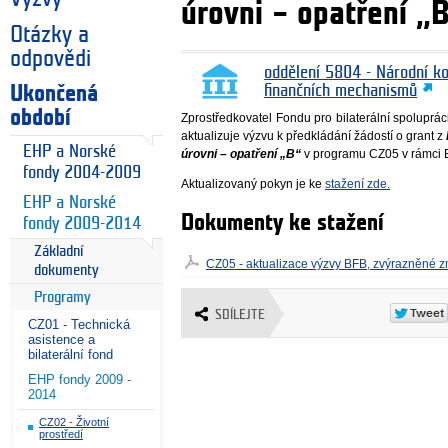
úrovni – opatření „
Otázky a
odpovědi
oddělení 5804 - Národní k
Ukončená
finančních mechanismů
období
Zprostředkovatel Fondu pro bilaterální spoluprá
aktualizuje výzvu k předkládání žádostí o grant z
EHP a Norské
úrovni – opatření „B“
v programu CZ05 v rámci 
fondy 2004-2009
Aktualizovaný pokyn je ke
stažení zde.
EHP a Norské
Dokumenty ke stažení
fondy 2009-2014
Základní
CZ05 - aktualizace výzvy BFB, zvýrazněné 
dokumenty
Programy
SDÍLEJTE
CZ01 - Technická
asistence a
bilaterální fond
EHP fondy 2009 -
2014
CZ02 - Životní
prostředí