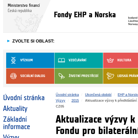
Ministerstvo financí
Česká republika
Fondy EHP a Norska
►
ZVOLTE SI OBLAST:
VÝZKUM
VZDĚLÁVÁNÍ
KULTURA
SOCIÁLNÍ DIALOG
ŽIVOTNÍ PROSTŘEDÍ
LIDSKÁ PRÁV
Úvodní stránka
Ukončená období
EHP a Norsk
Úvodní stránka
Výzvy
2015
Aktualizace výzvy k předkládání
CZ05
Aktuality
Aktualizace výzvy k 
Základní
informace
Fondu pro bilaterál
Výzvy