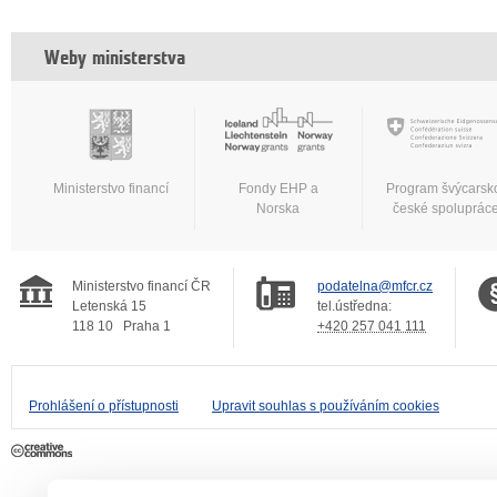
Weby ministerstva
Ministerstvo financí
Fondy EHP a
Program švýcarsk
Norska
české spoluprác
Ministerstvo financí ČR
podatelna@mfcr.cz
Letenská 15
tel.ústředna:
118 10
Praha 1
+420 257 041 111
Prohlášení o přístupnosti
Upravit souhlas s používáním cookies