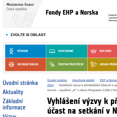
Ministerstvo financí
Česká republika
Fondy EHP a Norska
►
ZVOLTE SI OBLAST:
VÝZKUM
VZDĚLÁVÁNÍ
KULTURA
SOCIÁLNÍ DIALOG
ŽIVOTNÍ PROSTŘEDÍ
LIDSKÁ PRÁV
Úvodní stránka
Ukončená období
EHP a Norsk
Úvodní stránka
2014
Vyhlášení výzvy k předkládání žádostí o g
úrovni – opatření „A“ v rámci Programu CZ06 v Pro
Aktuality
Vyhlášení výzvy k p
Základní
informace
účast na setkání v 
Výzvy