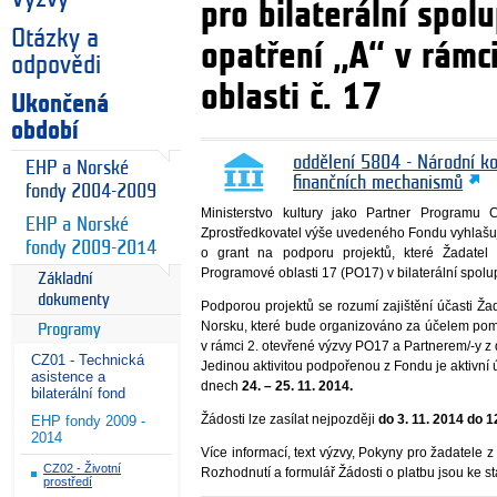
pro bilaterální spol
Otázky a
opatření „A“ v rám
odpovědi
oblasti č. 17
Ukončená
období
oddělení 5804 - Národní k
EHP a Norské
finančních mechanismů
fondy 2004-2009
Ministerstvo kultury jako Partner Programu
EHP a Norské
Zprostředkovatel výše uvedeného Fondu vyhlaš
fondy 2009-2014
o grant na podporu projektů, které Žadatel 
Programové oblasti 17 (PO17) v bilaterální spolup
Základní
dokumenty
Podporou projektů se rozumí zajištění účasti Ža
Norsku, které bude organizováno za účelem pom
Programy
v rámci 2. otevřené výzvy PO17 a Partnerem/-y z d
CZ01 - Technická
Jedinou aktivitou podpořenou z Fondu je aktivní 
asistence a
dnech
24. – 25. 11. 2014.
bilaterální fond
Žádosti lze zasílat nejpozději
do 3. 11. 2014 do 1
EHP fondy 2009 -
2014
Více informací, text výzvy, Pokyny pro žadatele z
CZ02 - Životní
Rozhodnutí a formulář Žádosti o platbu jsou ke s
prostředí