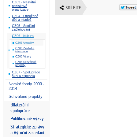
CZ03 - Nestátní
neziskové
SDÍLEJTE
organizace
CZ04 - Ohrožené
děti a mládež
CZ05 - Sociální
začleňování
CZ06 - Kultura
CZ06 Aktuality
CZ06 Základní
informace
CZ06 Výzvy
CZ06 Schválené
projekty
CZ07 - Spolupráce
škol a stipendia
Norské fondy 2009 -
2014
Schválené projekty
Bilaterální
spolupráce
Publikované výzvy
Strategické zprávy
a Výroční zasedání