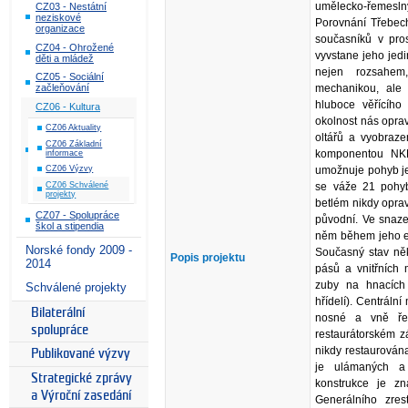
umělecko-řemesln
CZ03 - Nestátní
neziskové
Porovnání Třebech
organizace
současníků v pros
CZ04 - Ohrožené
vyvstane jeho jedi
děti a mládež
nejen rozsahem
CZ05 - Sociální
mechanikou, ale
začleňování
hluboce věřícího 
CZ06 - Kultura
okolnost nás oprav
CZ06 Aktuality
oltářů a vyobrazen
CZ06 Základní
komponentou NKP
informace
umožnuje pohyb je
CZ06 Výzvy
CZ06 Schválené
se váže 21 pohyb
projekty
betlém nikdy opra
CZ07 - Spolupráce
původní. Ve snaz
škol a stipendia
něm během jeho e
Norské fondy 2009 -
Současný stav někt
Popis projektu
2014
pásů a vnitřních
zuby na hnacích 
Schválené projekty
hřídelí). Centráln
Bilaterální
nosné a vně řez
spolupráce
restaurátorském z
nikdy restaurována
Publikované výzvy
je ulámaných a 
Strategické zprávy
konstrukce je zn
a Výroční zasedání
Generálního zres