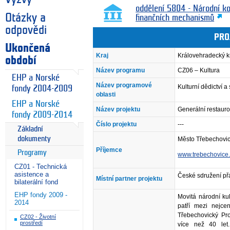
oddělení 5804 - Národní k
Otázky a
finančních mechanismů
odpovědi
PRO
Ukončená
Kraj
Královehradecký k
období
Název programu
CZ06 – Kultura
EHP a Norské
Název programové
Kulturní dědictví 
fondy 2004-2009
oblasti
EHP a Norské
Název projektu
Generální restaur
fondy 2009-2014
Číslo projektu
---
Základní
dokumenty
Město Třebechovi
Příjemce
Programy
www.trebechovice
CZ01 - Technická
asistence a
České sdružení přá
Místní partner projektu
bilaterální fond
EHP fondy 2009 -
Movitá národní ku
2014
patří mezi nejce
Třebechovický Pr
CZ02 - Životní
prostředí
více než 40 le