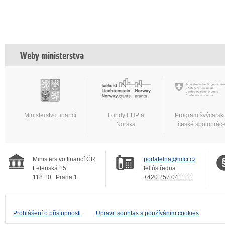
Weby ministerstva
Ministerstvo financí
Fondy EHP a
Program švýcarsk
Norska
české spoluprác
Ministerstvo financí ČR
podatelna@mfcr.cz
Letenská 15
tel.ústředna:
118 10
Praha 1
+420 257 041 111
Prohlášení o přístupnosti
Upravit souhlas s používáním cookies