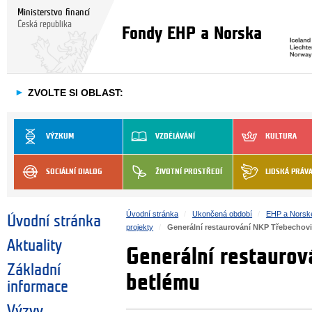
Ministerstvo financí
Česká republika
Fondy EHP a Norska
►
ZVOLTE SI OBLAST:
VÝZKUM
VZDĚLÁVÁNÍ
KULTURA
SOCIÁLNÍ DIALOG
ŽIVOTNÍ PROSTŘEDÍ
LIDSKÁ PRÁV
Úvodní stránka
Ukončená období
EHP a Norsk
Úvodní stránka
projekty
Generální restaurování NKP Třebechov
Aktuality
Generální restauro
Základní
betlému
informace
Výzvy