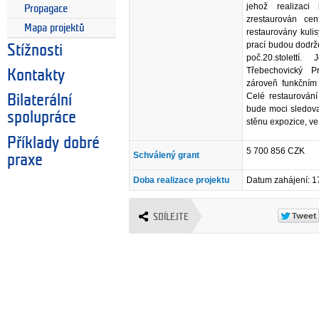
jehož realizaci
Propagace
zrestaurován ce
Mapa projektů
restaurovány kuli
prací budou dodrž
Stížnosti
poč.20.stolettí
Třebechovický P
Kontakty
zároveň funkčním 
Celé restaurování
Bilaterální
bude moci sledova
spolupráce
stěnu expozice, ve
Příklady dobré
5 700 856 CZK
Schválený grant
praxe
Doba realizace projektu
Datum zahájení: 1
SDÍLEJTE