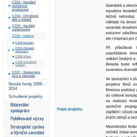
CZ03 - Nestátní
Islandská a obecn
neziskové
organizace
republice dostate
CZ04 - Ohrožené
běžně nehostují
děti a mládež
náklady na dovoz
CZ05 - Sociální
severské divadeln
začleňování
exluzivní záležitos
CZ06 - Kultura
ale i inspiraci pro
CZ06 Aktuality
Při příležitost
CZ06 Základní
informace
uspořádáme bese
CZ06 Výzvy
setkání českých a
CZ06 Schválené
Beseda bude refle
projekty
severskou dramati
CZ07 - Spolupráce
škol a stipendia
Ve spolupráci s p
Norské fondy 2009 -
projekce filmů s
2014
filmovou podobu) p
do celkové koncepc
Schválené projekty
na realizaci hos
Bilaterální
společné propag
Popis projektu
spolupráce
zajištění i účasti 
jiných zdrojů a nez
Publikované výzvy
Mezinárodní festi
Strategické zprávy
ročníků získal re
a Výroční zasedání