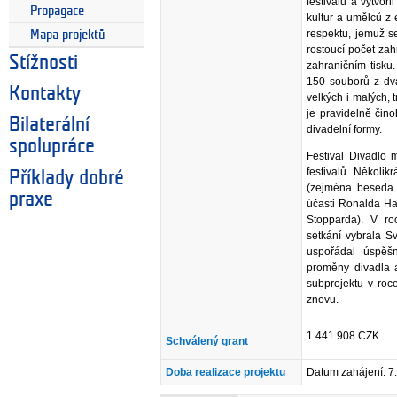
festivalu a vytvoř
Propagace
kultur a umělců z
respektu, jemuž se
Mapa projektů
rostoucí počet zah
Stížnosti
zahraničním tisku
150 souborů z dv
Kontakty
velkých i malých, 
je pravidelně čino
Bilaterální
divadelní formy.
spolupráce
Festival Divadlo 
festivalů. Několik
Příklady dobré
(zejména beseda
praxe
účasti Ronalda Ha
Stopparda). V ro
setkání vybrala Sv
uspořádal úspěš
proměny divadla 
subprojektu v roc
znovu.
1 441 908 CZK
Schválený grant
Doba realizace projektu
Datum zahájení: 7