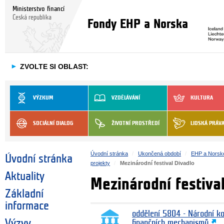
Ministerstvo financí
Česká republika
Fondy EHP a Norska
►
ZVOLTE SI OBLAST:
VÝZKUM
VZDĚLÁVÁNÍ
KULTURA
SOCIÁLNÍ DIALOG
ŽIVOTNÍ PROSTŘEDÍ
LIDSKÁ PRÁV
Úvodní stránka
Ukončená období
EHP a Norsk
Úvodní stránka
projekty
Mezinárodní festival Divadlo
Aktuality
Mezinárodní festiva
Základní
informace
oddělení 5804 - Národní k
Výzvy
finančních mechanismů