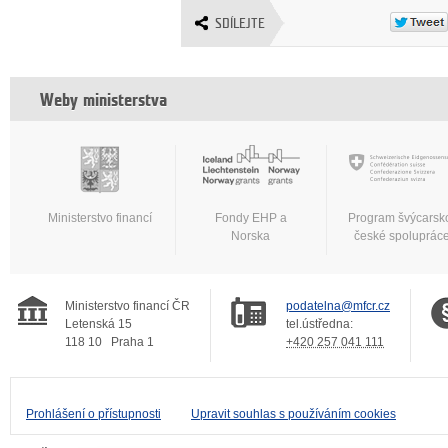
SDÍLEJTE
Weby ministerstva
Ministerstvo financí
Fondy EHP a
Program švýcarsk
Norska
české spoluprác
Ministerstvo financí ČR
podatelna@mfcr.cz
Letenská 15
tel.ústředna:
118 10
Praha 1
+420 257 041 111
Prohlášení o přístupnosti
Upravit souhlas s používáním cookies