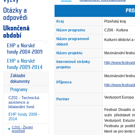
Otázky a
PRO
odpovědi
Kraj
Plzeňský kraj
Ukončená
Název programu
CZ06 - Kultura
období
Název programové
Kulturní dědictví 
oblasti
EHP a Norské
fondy 2004-2009
Název projektu
Mezinárodní festiv
EHP a Norské
Internetové stránky
http://www.festival
fondy 2009-2014
projektu
Základní
Mezinárodní festi
dokumenty
Příjemce
http://www.festival
Programy
Vesturport Europa 
CZ01 - Technická
Partner
asistence a
bilaterální fond
Festival Divadlo 
EHP fondy 2009 -
scén představit 
2014
Vesturport. Exluzi
Festivalu je podt
CZ02 - Životní
prostředí
které se pro tento