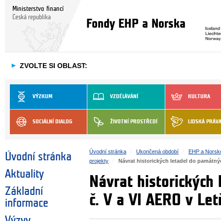
Ministerstvo financí
Česká republika
Fondy EHP a Norska
►
ZVOLTE SI OBLAST:
VÝZKUM
VZDĚLÁVÁNÍ
KULTURA
SOCIÁLNÍ DIALOG
ŽIVOTNÍ PROSTŘEDÍ
LIDSKÁ PRÁV
Úvodní stránka
Ukončená období
EHP a Norsk
Úvodní stránka
projekty
Návrat historických letadel do památn
Aktuality
Návrat historických
Základní
č. V a VI AERO v Le
informace
Výzvy