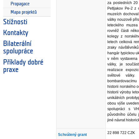
za posledních 20 
Propagace
Petljakov Pe-2 z 
Mapa projektů
muzeích dochoval 
války nouzově přis
Stížnosti
leteckého muzea 
rovněž části něko
Kontakty
kolegy z norskéh
letech celková re
Bilaterální
zraky návštěvník
spolupráce
hangár typickou uk
v něm vystavena i
Příklady dobré
války, je součás
praxe
realizace expoz
světové války
bombardovacímu 
historii norského
historii výroby le
unikátních protot
obou výše uvedený
spolupráci s VH
původního účelu 
jiné návrat histori
22 898 722 CZK
Schválený grant