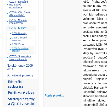
letišti Praha-L
CZ03 - Nestátní
neziskové
soubor budov byl
organizace
areálu AERO Kbel
CZ04 - Ohrožené
tvoří tak nedílnou
děti a mládež
vnímané části 
CZ05 - Sociální
prohlášení za nem
začleňování
ve výše uvedené
CZ06 - Kultura
sestávajícího ze č
CZ06 Aktuality
částí. Předkládaný
CZ06 Základní
se v havarijním 
informace
existenci. LOM P
CZ06 Výzvy
CZ06 Schválené
uvedených dvou ha
projekty
který by umožnil 
CZ07 - Spolupráce
současně bezpeč
škol a stipendia
dědictví státu sp
Norské fondy 2009 -
evidované Minist
2014
rekonstrukce dv
provedena zcela 
Schválené projekty
objektů. Projekt
Bilaterální
postupy a techno
spolupráce
objektů. Hangár V
uchování sbírko
Publikované výzvy
Popis projektu
stíhacích bombard
Strategické zprávy
minulého stolet
a Výroční zasedání
nejcennější přírůs