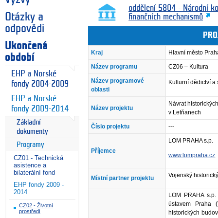
oddělení 5804 - Národní k
Otázky a
finančních mechanismů
odpovědi
PRO
Ukončená
Kraj
Hlavní město Prah
období
Název programu
CZ06 – Kultura
EHP a Norské
Název programové
Kulturní dědictví 
fondy 2004-2009
oblasti
EHP a Norské
Návrat historickýc
fondy 2009-2014
Název projektu
v Letňanech
Základní
Číslo projektu
---
dokumenty
LOM PRAHA s.p.
Programy
Příjemce
www.lompraha.cz
CZ01 - Technická
asistence a
bilaterální fond
Vojenský historick
Místní partner projektu
EHP fondy 2009 -
2014
LOM PRAHA s.p. u
ústavem Praha (
CZ02 - Životní
prostředí
historických budo