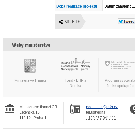
Doba realizace projektu
Datum zahájení: 1
SDÍLEJTE
Weby ministerstva
Ministerstvo financí
Fondy EHP a
Program švýcarsk
Norska
české spoluprác
Ministerstvo financí ČR
podatelna@mfcr.cz
Letenská 15
tel.ústředna:
118 10
Praha 1
+420 257 041 111