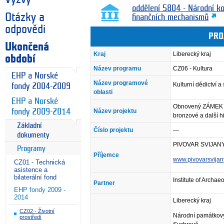
oddělení 5804 - Národní k
Otázky a
finančních mechanismů
odpovědi
PRO
Ukončená
Kraj
Liberecký kraj
období
Název programu
CZ06 - Kultura
EHP a Norské
Název programové
Kulturní dědictví 
fondy 2004-2009
oblasti
EHP a Norské
Obnovený ZÁMEK SV
fondy 2009-2014
Název projektu
bronzové a další hi
Základní
Číslo projektu
---
dokumenty
PIVOVAR SVIJANY,
Programy
Příjemce
www.pivovarsvijan
CZ01 - Technická
asistence a
bilaterální fond
Institute of Archae
Partner
EHP fondy 2009 -
2014
Liberecký kraj
CZ02 - Životní
Národní památkový
prostředí