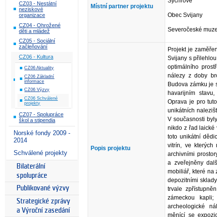
Sychrově
CZ03 - Nestátní
Místní partner projektu
neziskové
Obec Svijany
organizace
CZ04 - Ohrožené
Severočeské muz
děti a mládež
CZ05 - Sociální
začleňování
Projekt je zaměře
CZ06 - Kultura
Svijany s přilehlo
optimálního prost
CZ06 Aktuality
nálezy z doby br
CZ06 Základní
informace
Budova zámku je s
CZ06 Výzvy
havarijním stavu,
CZ06 Schválené
Oprava je pro tut
projekty
unikátních nalezišť
CZ07 - Spolupráce
V současnosti byl
škol a stipendia
nikdo z řad laické 
Norské fondy 2009 -
toto unikátní dědi
2014
vitrín, ve kterýc
Popis projektu
Schválené projekty
archivními prosto
a zveřejněny dalš
Bilaterální
mobiliář, které na
spolupráce
depozitními sklad
Publikované výzvy
trvale zpřístupně
zámeckou kapli; 
Strategické zprávy
archeologické ná
a Výroční zasedání
měnící se expozic