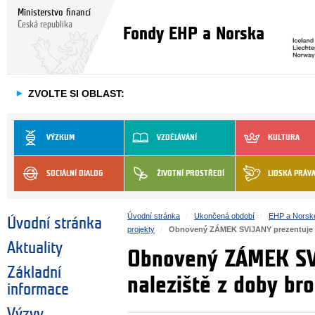
Ministerstvo financí
Česká republika
Fondy EHP a Norska
►
ZVOLTE SI OBLAST:
VÝZKUM
VZDĚLÁVÁNÍ
KULTURA
SOCIÁLNÍ DIALOG
ŽIVOTNÍ PROSTŘEDÍ
LIDSKÁ PRÁV
Úvodní stránka
Ukončená období
EHP a Norsk
Úvodní stránka
projekty
Obnovený ZÁMEK SVIJANY prezentuje uni
Aktuality
Obnovený ZÁMEK SVI
Základní
naleziště z doby bro
informace
Výzvy