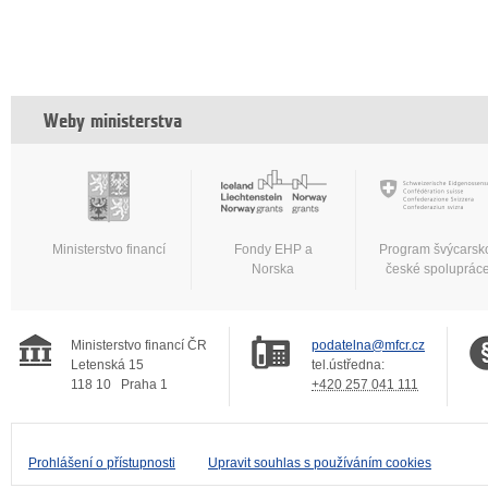
Weby ministerstva
Ministerstvo financí
Fondy EHP a
Program švýcarsk
Norska
české spoluprác
Ministerstvo financí ČR
podatelna@mfcr.cz
Letenská 15
tel.ústředna:
118 10
Praha 1
+420 257 041 111
Prohlášení o přístupnosti
Upravit souhlas s používáním cookies