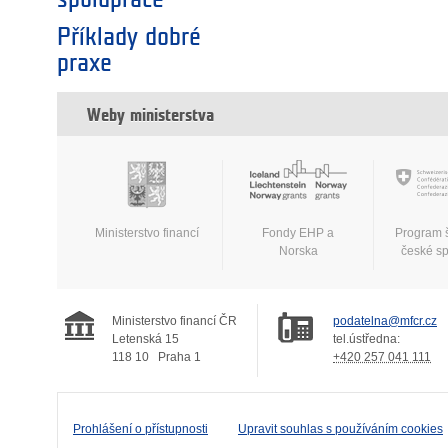
Příklady dobré
praxe
Weby ministerstva
Ministerstvo financí
Fondy EHP a
Program 
Norska
české s
Ministerstvo financí ČR
podatelna@mfcr.cz
Letenská 15
tel.ústředna:
118 10
Praha 1
+420 257 041 111
Prohlášení o přístupnosti
Upravit souhlas s používáním cookies