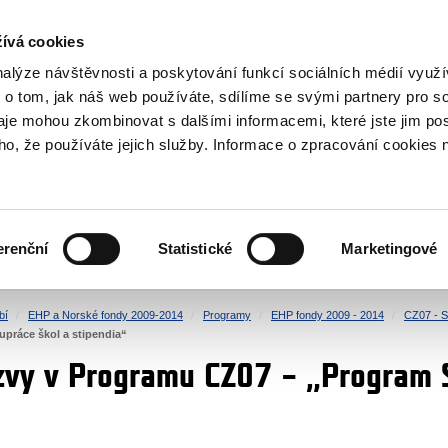
NOVINKY RSS
ívá cookies
rska
nalýze návštěvnosti a poskytování funkcí sociálních médií vyu
 o tom, jak náš web používáte, sdílíme se svými partnery pro so
daje mohou zkombinovat s dalšími informacemi, které jste jim pos
oho, že používáte jejich služby. Informace o zpracování cookies 
KULTURA
ZDRAVÍ
erenční
Statistické
Marketingové
LIDSKÁ PRÁVA
SPRAVEDLNOST
bí
EHP a Norské fondy 2009-2014
Programy
EHP fondy 2009 - 2014
CZ07 - S
práce škol a stipendia“
zvy v Programu CZ07 – „Program S