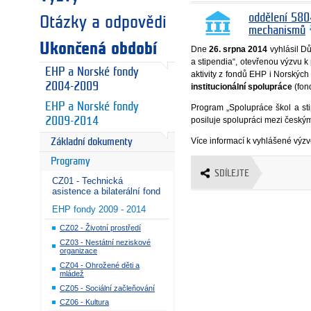
oddělení 580
Otázky a odpovědi
mechanismů
Ukončená období
Dne
26. srpna 2014
vyhlásil D
a stipendia“, otevřenou výzvu k
EHP a Norské fondy
aktivity z fondů EHP i Norskýc
2004-2009
institucionální spolupráce
(fon
EHP a Norské fondy
Program „Spolupráce škol a sti
posiluje spolupráci mezi českým
2009-2014
Více informací k vyhlášené vý
Základní dokumenty
Programy
SDÍLEJTE
CZ01 - Technická
asistence a bilaterální fond
EHP fondy 2009 - 2014
CZ02 - Životní prostředí
CZ03 - Nestátní neziskové
organizace
CZ04 - Ohrožené děti a
mládež
CZ05 - Sociální začleňování
CZ06 - Kultura