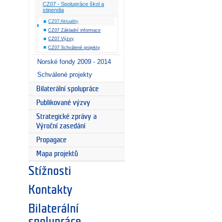
CZ07 - Spolupráce škol a
stipendia
CZ07 Aktuality
CZ07 Základní informace
CZ07 Výzvy
CZ07 Schválené projekty
Norské fondy 2009 - 2014
Schválené projekty
Bilaterální spolupráce
Publikované výzvy
Strategické zprávy a
Výroční zasedání
Propagace
Mapa projektů
Stížnosti
Kontakty
Bilaterální
spolupráce