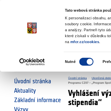
Ministerstvo financí
Česká republika
Tato webová stránka použ
Fondy EHP a No
K personalizaci obsahu, a
soubory cookie. Informace
a analýzy. Partneři tyto ú
►
ZVOLTE SI OBLAST:
které získali v důsledku t
na
mfcr.cz/cookies
.
VÝZKUM
VZDĚLÁVÁNÍ
Výběr
Nutné
Pref
SOCIÁLNÍ DIALOG
ŽIVOTNÍ PROSTŘEDÍ
souhlasu
Úvodní stránka
Ukončená obdo
Úvodní stránka
Programu CZ07 – „Program Spolu
Aktuality
Vyhlášení vý
Základní informace
stipendia“
Výzvy