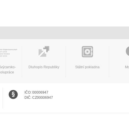
švýcarsko-
Dluhopis Republiky
Státní pokladna
Mo
polupráce
IČO:
00006947
DIČ:
CZ00006947