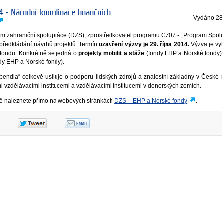
4 - Národní koordinace finančních
Vydáno
28
ům zahraniční spolupráce (DZS), zprostředkovatel programu CZ07 - „Program Spol
 předkládání návrhů projektů. Termín
uzavření výzvy je 29. října 2014.
Výzva je vy
h fondů. Konkrétně se jedná o
projekty mobilit a stáže
(fondy EHP a Norské fondy
dy EHP a Norské fondy).
pendia“ celkově usiluje o podporu lidských zdrojů a znalostní základny v České 
i vzdělávacími institucemi a vzdělávacími institucemi v donorských zemích.
zvě naleznete přímo na webových stránkách
DZS – EHP a Norské fondy
.