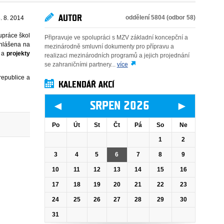
AUTOR
oddělení 5804 (odbor 58)
. 8. 2014
upráce škol
Připravuje ve spolupráci s MZV základní koncepční a
hlášena na
mezinárodně smluvní dokumenty pro přípravu a
) a
projekty
realizaci mezinárodních programů a jejich projednání
se zahraničními partnery...
více
republice a
KALENDÁŘ AKCÍ
◄
►
SRPEN 2026
Po
Út
St
Čt
Pá
So
Ne
1
2
3
4
5
6
7
8
9
10
11
12
13
14
15
16
17
18
19
20
21
22
23
24
25
26
27
28
29
30
31