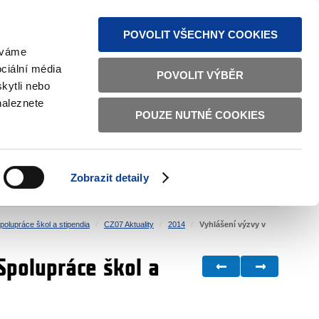
MAPA STRÁNEK
TEXTOVÁ VERZE
ČESKY
ENGLISH
POVOLIT VŠECHNY COOKIES
žíváme
ciální média
POVOLIT VÝBĚR
kytli nebo
naleznete
POUZE NUTNÉ COOKIES
ŘÁDNÁ SPRÁVA
OBČANSKÁ SPOLEČNOST
Zobrazit detaily
VNITŘNÍ VĚCI
BILATERÁLNÍ SPOLUPRÁCE
polupráce škol a stipendia
CZ07 Aktuality
2014
Vyhlášení výzvy v
polupráce škol a