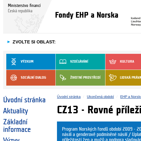
Ministerstvo financí
Česká republika
Fondy EHP a Norska
►
ZVOLTE SI OBLAST:
VÝZKUM
VZDĚLÁVÁNÍ
KULTURA
SOCIÁLNÍ DIALOG
ŽIVOTNÍ PROSTŘEDÍ
LIDSKÁ PRÁV
Úvodní stránka
Ukončená období
EHP a Norsk
Úvodní stránka
CZ13 - Rovné přílež
Aktuality
Základní
informace
Program Norských fondů období 2009 - 20
násilí a genderově podmíněné násilí / Upla
Výzvy
příležitostí žen a mužů a podpora slaďov