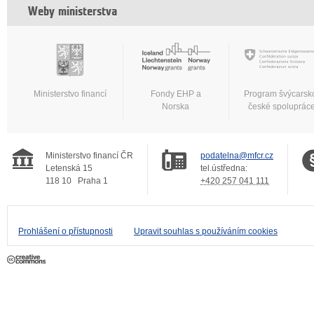
Weby ministerstva
Ministerstvo financí
Fondy EHP a
Program švýcarsk
Norska
české spoluprác
Ministerstvo financí ČR
podatelna@mfcr.cz
Letenská 15
tel.ústředna:
118 10
Praha 1
+420 257 041 111
Prohlášení o přístupnosti
Upravit souhlas s používáním cookies