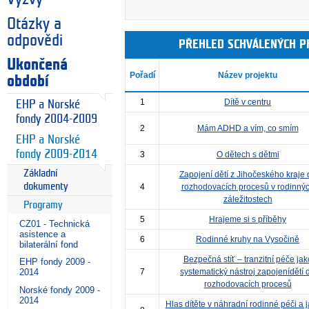
Otázky a
odpovědi
PŘEHLED SCHVÁLENÝCH P
Ukončená
Pořadí
Název projektu
období
1
Dítě v centru
EHP a Norské
fondy 2004-2009
2
Mám ADHD a vím, co smím
EHP a Norské
fondy 2009-2014
3
O dětech s dětmi
Základní
Zapojení dětí z Jihočeského kraje 
dokumenty
4
rozhodovacích procesů v rodinný
záležitostech
Programy
5
Hrajeme si s příběhy
CZ01 - Technická
asistence a
6
Rodinné kruhy na Vysočině
bilaterální fond
Bezpečná stíť – tranzitní péče jak
EHP fondy 2009 -
7
systematický nástroj zapojenídětí 
2014
rozhodovacích procesů
Norské fondy 2009 -
2014
Hlas dítěte v náhradní rodinné péči a 