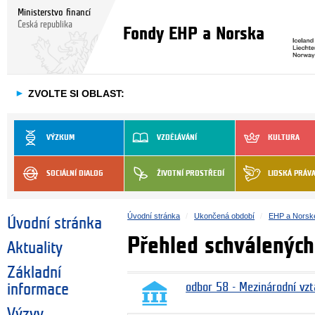
Ministerstvo financí
Česká republika
Fondy EHP a Norska
►
ZVOLTE SI OBLAST:
VÝZKUM
VZDĚLÁVÁNÍ
KULTURA
SOCIÁLNÍ DIALOG
ŽIVOTNÍ PROSTŘEDÍ
LIDSKÁ PRÁV
Úvodní stránka
Ukončená období
EHP a Norsk
Úvodní stránka
Přehled schválených
Aktuality
Základní
informace
odbor 58 - Mezinárodní vzt
Výzvy