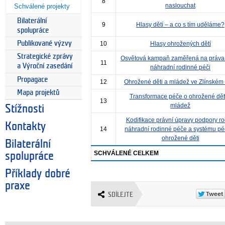
8
naslouchat
Schválené projekty
Bilaterální
9
Hlasy dětí – a co s tím uděláme?
spolupráce
Publikované výzvy
10
Hlasy ohrožených dětí
Strategické zprávy
Osvětová kampaň zaměřená na práva 
11
a Výroční zasedání
náhradní rodinné péči
Propagace
12
Ohrožené děti a mládež ve Zlínském 
Mapa projektů
Transformace péče o ohrožené dět
13
mládež
Stížnosti
Kodifikace právní úpravy podpory ro
Kontakty
14
náhradní rodinné péče a systému pé
ohrožené děti
Bilaterální
SCHVÁLENÉ CELKEM
spolupráce
Příklady dobré
praxe
SDÍLEJTE