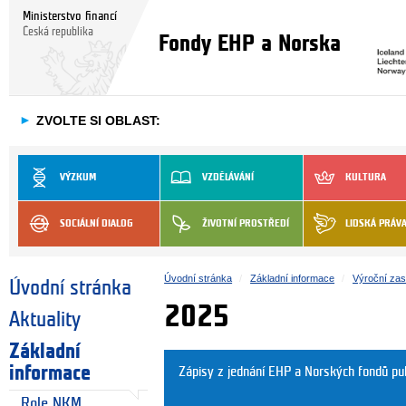
Ministerstvo financí
Česká republika
Fondy EHP a Norska
►
ZVOLTE SI OBLAST:
VÝZKUM
VZDĚLÁVÁNÍ
KULTURA
SOCIÁLNÍ DIALOG
ŽIVOTNÍ PROSTŘEDÍ
LIDSKÁ PRÁV
Úvodní stránka
Základní informace
Výroční za
Úvodní stránka
2025
Aktuality
Základní
informace
Zápisy z jednání EHP a Norských fondů pu
Role NKM