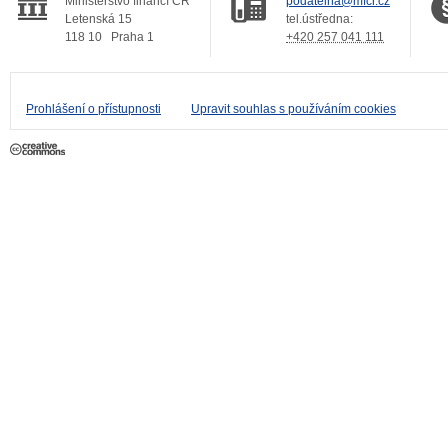
Ministerstvo financí ČR
podatelna@mfcr.cz
Letenská 15
tel.ústředna:
118 10
Praha 1
+420 257 041 111
Prohlášení o přístupnosti
Upravit souhlas s používáním cookies