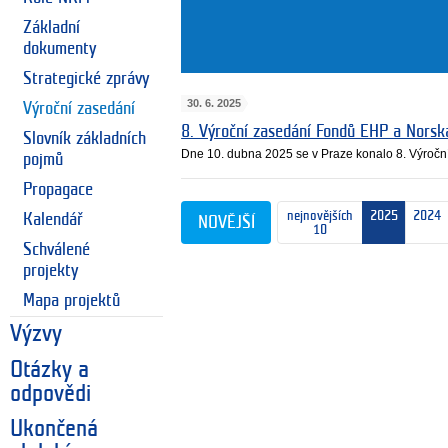
Základní
dokumenty
Strategické zprávy
30. 6. 2025
Výroční zasedání
8. Výroční zasedání Fondů EHP a Nors
Slovník základních
Dne 10. dubna 2025 se v Praze konalo 8. Výroč
pojmů
Propagace
nejnovějších
2025
2024
Kalendář
NOVĚJŠÍ
10
Schválené
projekty
Mapa projektů
Výzvy
Otázky a
odpovědi
Ukončená