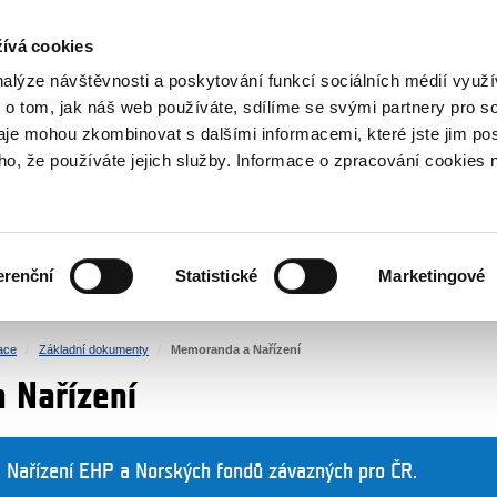
NOVINKY RSS
ívá cookies
rska
nalýze návštěvnosti a poskytování funkcí sociálních médií vyu
 o tom, jak náš web používáte, sdílíme se svými partnery pro so
daje mohou zkombinovat s dalšími informacemi, které jste jim pos
oho, že používáte jejich služby. Informace o zpracování cookies 
KULTURA
ZDRAVÍ
erenční
Statistické
Marketingové
LIDSKÁ PRÁVA
SPRAVEDLNOST
ace
Základní dokumenty
Memoranda a Nařízení
 Nařízení
Nařízení EHP a Norských fondů závazných pro ČR.