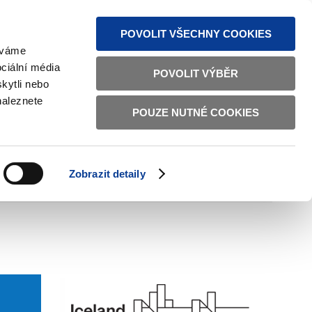
MAPA STRÁNEK
TEXTOVÁ VERZE
ČESKY
ENGLISH
POVOLIT VŠECHNY COOKIES
žíváme
ciální média
POVOLIT VÝBĚR
kytli nebo
naleznete
POUZE NUTNÉ COOKIES
ŘÁDNÁ SPRÁVA
OBČANSKÁ SPOLEČNOST
Zobrazit detaily
VNITŘNÍ VĚCI
BILATERÁLNÍ SPOLUPRÁCE