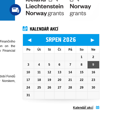
KALENDÁŘ AKCÍ
◄
►
SRPEN 2026
Finančního
on on the
Po
Út
St
Čt
Pá
So
Ne
 Financial
1
2
3
4
5
6
7
8
9
10
11
12
13
14
15
16
bdobí Fondů
17
18
19
20
21
22
23
y Norskem,
24
25
26
27
28
29
30
31
Kalendář akcí