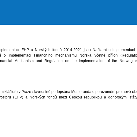
plementaci EHP a Norských fondů 2014-2021 jsou Nařízení o implementaci 
 o implementaci Finančního mechanismu Norska včetně příloh (Regulati
inancial Mechanism and Regulation on the implementation of the Norwegian
kém klášteře v Praze slavnostně podepsána Memoranda o porozumění pro nové o
ostoru (EHP) a Norských fondů mezi Českou republikou a donorskými stát