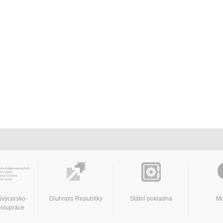
švýcarsko-
Dluhopis Republiky
Státní pokladna
Mo
polupráce