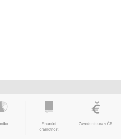
nitor
Finanční
Zavedení eura v ČR
gramotnost