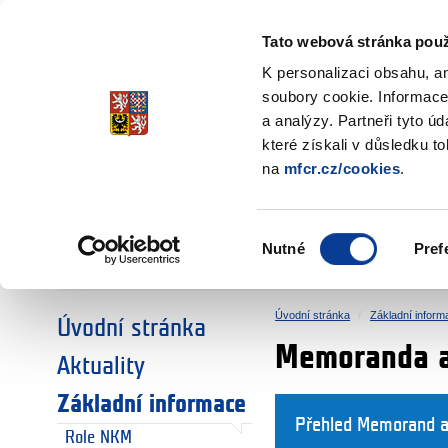
Ministerstvo financí
Česká republika
Tato webová stránka použ
Fondy EHP a No
K personalizaci obsahu, a
soubory cookie. Informace
a analýzy. Partneři tyto ú
►
ZVOLTE SI OBLAST:
které získali v důsledku t
na
mfcr.cz/cookies
.
VÝZKUM
VZDĚLÁVÁNÍ
Výběr
Nutné
Pref
SOCIÁLNÍ DIALOG
ŽIVOTNÍ PROSTŘEDÍ
souhlasu
Úvodní stránka
Základní inform
Úvodní stránka
Memoranda a
Aktuality
Základní informace
Přehled Memorand a 
Role NKM