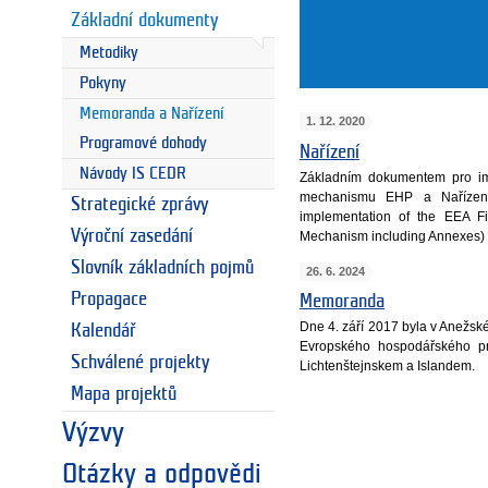
Základní dokumenty
Metodiky
Pokyny
Memoranda a Nařízení
1. 12. 2020
Programové dohody
Nařízení
Návody IS CEDR
Základním dokumentem pro im
mechanismu EHP a Nařízení
Strategické zprávy
implementation of the EEA F
Výroční zasedání
Mechanism including Annexes)
Slovník základních pojmů
26. 6. 2024
Propagace
Memoranda
Dne 4. září 2017 byla v Anežs
Kalendář
Evropského hospodářského pr
Schválené projekty
Lichtenštejnskem a Islandem.
Mapa projektů
Výzvy
Otázky a odpovědi