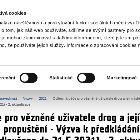
NOVINKY RSS
ívá cookies
rska
nalýze návštěvnosti a poskytování funkcí sociálních médií vyu
 o tom, jak náš web používáte, sdílíme se svými partnery pro so
daje mohou zkombinovat s dalšími informacemi, které jste jim pos
oho, že používáte jejich služby. Informace o zpracování cookies 
KULTURA
ZDRAVÍ
erenční
Statistické
Marketingové
LIDSKÁ PRÁVA
SPRAVEDLNOST
pravedlnost
Výzvy
2021
Odborná péče pro vězněné uživatele drog a její násle
1) - 2. aktualizace
 pro vězněné uživatele drog a jej
o propuštění - Výzva k předkládání