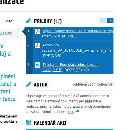
alizace
PŘÍLOHY (
17
)
. 1. 2021
Výzva_Spravedlnost_JU1B_aktualizace_zvýrazněné
021 8:00
změny
PDF (451 kB)
Pokyn pro
IV
žadatele_SP_JU1A,JU1B_zvýrazněné_změny_aktualiz
le) a
PDF (3 MB)
Příloha 1 - Formulář žádosti o grant
(JU1A,JU1B)
DOCX (284 kB)
splnění
tele) a
AUTOR
oddělení 5804 (odbor 58)
ožení
Připravuje ve spolupráci s MZV základní koncepční a
y textu
mezinárodně smluvní dokumenty pro přípravu a
realizaci mezinárodních programů a jejich projednání
se zahraničními partnery...
více
 Partnerem
projektů z
KALENDÁŘ AKCÍ