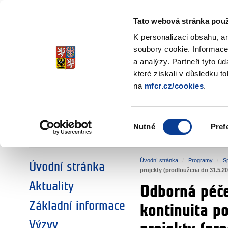
Ministerstvo financí
Česká republika
Tato webová stránka použ
Fondy EHP a No
K personalizaci obsahu, a
soubory cookie. Informace
a analýzy. Partneři tyto ú
►
ZVOLTE SI OBLAST:
které získali v důsledku t
na
mfcr.cz/cookies
.
VÝZKUM
VZDĚLÁVÁNÍ
Výběr
Nutné
Pref
SOCIÁLNÍ DIALOG
ŽIVOTNÍ PROSTŘEDÍ
souhlasu
Úvodní stránka
Programy
S
Úvodní stránka
projekty (prodloužena do 31.5.202
Aktuality
Odborná péče
Základní informace
kontinuita p
Výzvy