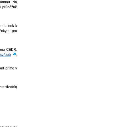
 formou. Na
ou průběžně
 podmínek k
 Pokynu pro
stému CEDR.
cz/cedr
,
ant přímo v
prostředků)