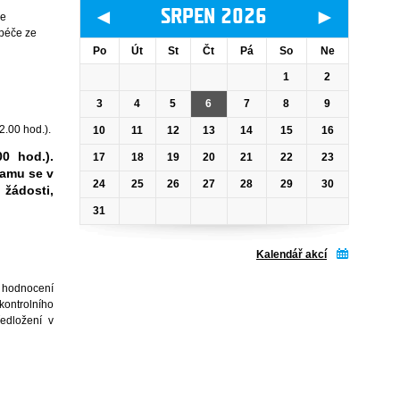
◄
►
SRPEN 2026
ze
 péče ze
Po
Út
St
Čt
Pá
So
Ne
1
2
3
4
5
6
7
8
9
2.00 hod.).
10
11
12
13
14
15
16
0 hod.).
17
18
19
20
21
22
23
ramu se v
24
25
26
27
28
29
30
 žádosti,
31
Kalendář akcí
u hodnocení
kontrolního
ředložení v