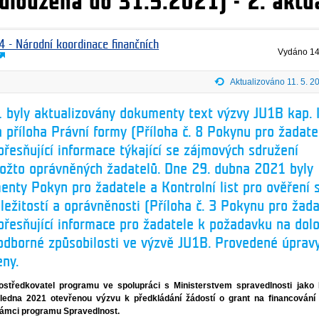
odloužena do 31.5.2021) - 2. aktu
4 - Národní koordinace finančních
Vydáno
14
Aktualizováno 11. 5. 2
 byly aktualizovány dokumenty text výzvy JU1B kap. 
 příloha Právní formy (Příloha č. 8 Pokynu pro žadate
přesňující informace týkající se zájmových sdružení
kožto oprávněných žadatelů. Dne 29. dubna 2021 byly
nty Pokyn pro žadatele a Kontrolní list pro ověření 
áležitostí a oprávněnosti (Příloha č. 3 Pokynu pro žada
přesňující informace pro žadatele k požadavku na dol
 odborné způsobilosti ve výzvě JU1B. Provedené úprav
eny.
prostředkovatel programu ve spolupráci s Ministerstvem spravedlnosti jako
ledna 2021 otevřenou výzvu k předkládání žádostí o grant na financování 
rámci programu Spravedlnost.