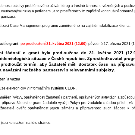
obnost recidivy problémového užívání drog a trestné činnosti u vězněných a poslé
umulovanými riziky a potřebami, a to prostřednictvím zajištění kontinuální odborné
rganizací.
alizaci Case Management programu zaměřeného na zajištění stabilizace klienta.
.
stí o grant:
po prodloužení 31. května 2021 (12:00)
, původně 17. března 2021 (1
ní žádostí o grant byla prodloužena do 31. května 2021 (12.0
idemiologická situace v České republice. Zprostředkovatel prog
 prodloužit termín, aby žadatelé měli dostatek času na přípravu
 navázání možného partnerství s relevantními subjekty.
zení a vazba
ouze elektronicky v informačním systému CEDR.
aměření výzvy, oprávněnosti žadatelů i partnerů, oprávněných aktivitách a způsob
 přípravu žádosti o grant žadatelé využijí Pokyn pro žadatele s řadou příloh, vč. 
žadatelé ověřit oprávněnost jejich záměru a připravenost jejich žádosti k p
jsou ke stažení na této stránce.