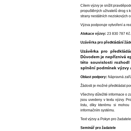
Cílem výzvy je snížit pravděpod
propuštěných uživatelů drog s k
strany nestátních neziskových o
Výzva podporuje vytvoření a re
Alokace výzvy:
23 830 787 Kč
Uzávěrka pro předkládání žádo
Uzávěrka pro předkládá
Důvodem je nepříznivá ep
této souvislosti rozhodl
splnění podmínek výzvy a
Oblast podpory:
Nápravná zaří
Žádosti je možné předkládat p
Všechny důležité informace o z
jsou uvedeny v textu výzvy. Pro
listu, díky kterému si mohou 
informačním systému.
Text výzvy a Pokyn pro žadatele 
Seminář pro žadatele