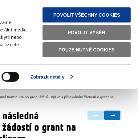
MAPA STRÁNEK
TEXTOVÁ VERZE
ČESKY
ENGLISH
POVOLIT VŠECHNY COOKIES
žíváme
ciální média
POVOLIT VÝBĚR
kytli nebo
naleznete
POUZE NUTNÉ COOKIES
ŘÁDNÁ SPRÁVA
OBČANSKÁ SPOLEČNOST
Zobrazit detaily
VNITŘNÍ VĚCI
BILATERÁLNÍ SPOLUPRÁCE
dná kontinuita po propuštění - Výzva k předkládání žádostí o grant na
í následná
 žádostí o grant na