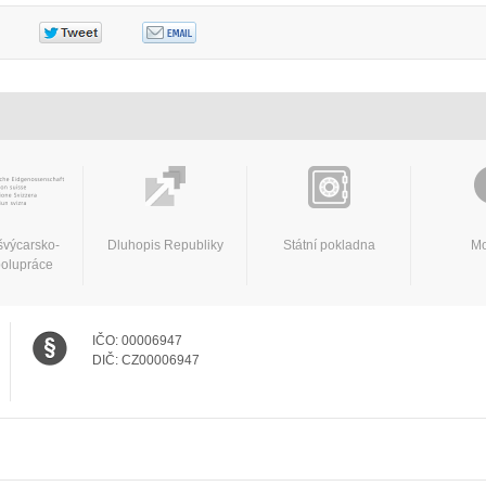
švýcarsko-
Dluhopis Republiky
Státní pokladna
Mo
polupráce
IČO:
00006947
DIČ:
CZ00006947