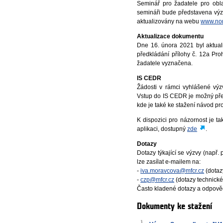
Seminář pro žadatele pro obl
semináři bude představena výz
aktualizovány na webu
www.nor
Aktualizace dokumentu
Dne 16. února 2021 byl aktua
předkládání přílohy č. 12a Pr
žadatele vyznačena.
IS CEDR
Žádosti v rámci vyhlášené vý
Vstup do IS CEDR je možný př
kde je také ke stažení návod pro
K dispozici pro názornost je t
aplikaci, dostupný
zde
.
Dotazy
Dotazy týkající se výzvy (např
lze zasílat e-mailem na:
-
iva.moravcova@mfcr.cz
(dotaz
-
czp@mfcr.cz
(dotazy technickéh
Často kladené dotazy a odpově
Dokumenty ke stažení