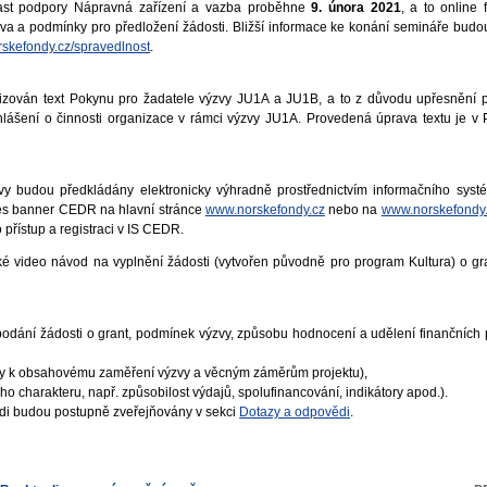
ast podpory Nápravná zařízení a vazba proběhne
9. února 2021
, a to online
va a podmínky pro předložení žádosti. Bližší informace ke konání semináře bud
skefondy.cz/spravedlnost
.
lizován text Pokynu pro žadatele výzvy JU1A a JU1B, a to z důvodu upřesnění
ohlášení o činnosti organizace v rámci výzvy JU1A. Provedená úprava textu je v
zvy budou předkládány elektronicky výhradně prostřednictvím informačního sy
es banner CEDR na hlavní stránce
www.norskefondy.cz
nebo na
www.norskefondy.
 přístup a registraci v IS CEDR.
aké video návod na vyplnění žádosti (vytvořen původně pro program Kultura) o gr
. podání žádosti o grant, podmínek výzvy, způsobu hodnocení a udělení finančních 
y k obsahovému zaměření výzvy a věcným záměrům projektu),
o charakteru, např. způsobilost výdajů, spolufinancování, indikátory apod.).
di budou postupně zveřejňovány v sekci
Dotazy a odpovědi
.