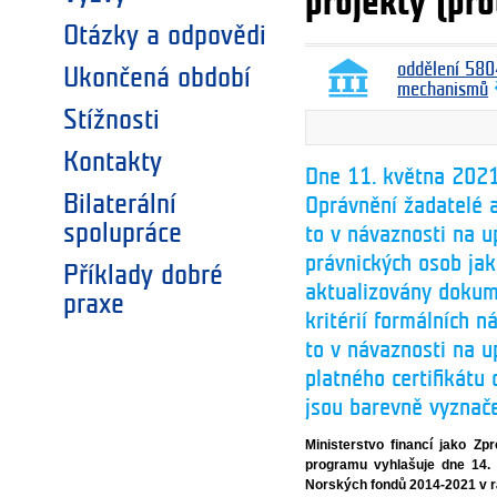
projekty (pr
Otázky a odpovědi
oddělení 580
Ukončená období
mechanismů
Stížnosti
Kontakty
Dne 11. května 2021
Bilaterální
Oprávnění žadatelé a
spolupráce
to v návaznosti na u
právnických osob ja
Příklady dobré
aktualizovány dokume
praxe
kritérií formálních n
to v návaznosti na u
platného certifikátu
jsou barevně vyznač
Ministerstvo financí jako Z
programu vyhlašuje dne 14. 
Norských fondů 2014-2021 v 