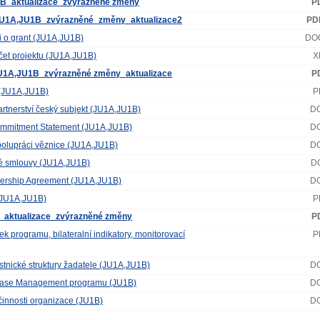
B_aktualizace_zvýrazněné změny
P
JU1A,JU1B_zvýrazněné_změny_aktualizace2
PD
ti o grant (JU1A,JU1B)
DOC
čet projektu (JU1A,JU1B)
X
t_JU1A,JU1B_zvýrazněné změny_aktualizace
P
 (JU1A,JU1B)
P
artnerství český subjekt (JU1A,JU1B)
DO
Commitment Statement (JU1A,JU1B)
DO
spolupráci věznice (JU1A,JU1B)
DO
ské smlouvy (JU1A,JU1B)
D
tnership Agreement (JU1A,JU1B)
DO
 (JU1A,JU1B)
P
my_aktualizace_zvýrazněné změny
P
dek programu, bilateralní indikatory, monitorovací
P
lastnické struktury žadatele (JU1A,JU1B)
DO
e Case Management programu (JU1B)
DO
 činnosti organizace (JU1B)
DO