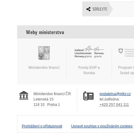
SDÍLEJTE
Weby ministerstva
Ministerstvo financí
Fondy EHP a
Program 
Norska
české s
Ministerstvo financí ČR
podatelna@mfcr.cz
Letenská 15
tel.ústředna:
118 10
Praha 1
+420 257 041 111
Prohlášení o přístupnosti
Upravit souhlas s používáním cookies