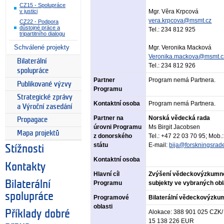
CZ15 - Spolupráce
Mgr. Věra Krpcová
v justici
vera.krpcova@msmt.cz
CZ22 - Podpora
důstojné práce a
Tel.: 234 812 925
tripartitního dialogu
Schválené projekty
Mgr. Veronika Macková
Veronika.mackova@msmt.c
Bilaterální
Tel.: 234 812 926
spolupráce
Partner
Program nemá Partnera.
Publikované výzvy
Programu
Strategické zprávy
Kontaktní osoba
Program nemá Partnera.
a Výroční zasedání
Partner na
Norská vědecká rada
Propagace
úrovni Programu
Ms Birgit Jacobsen
Mapa projektů
z donorského
Tel.: +47 22 03 70 95; Mob
státu
E-mail:
bija@forskningsrad
Stížnosti
Kontaktní osoba
Kontakty
Hlavní cíl
Zvýšení vědeckovýzkumné
Bilaterální
Programu
subjekty ve vybraných ob
spolupráce
Programové
Bilaterální vědeckovýzku
oblasti
Příklady dobré
Alokace: 388 901 025 CZK/
15 138 226 EUR