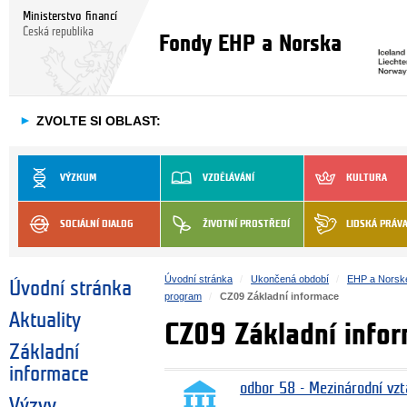
Ministerstvo financí
Česká republika
Fondy EHP a Norska
►
ZVOLTE SI OBLAST:
VÝZKUM
VZDĚLÁVÁNÍ
KULTURA
SOCIÁLNÍ DIALOG
ŽIVOTNÍ PROSTŘEDÍ
LIDSKÁ PRÁV
Úvodní stránka
Ukončená období
EHP a Norsk
Úvodní stránka
program
CZ09 Základní informace
Aktuality
CZ09 Základní info
Základní
informace
odbor 58 - Mezinárodní vzt
Výzvy