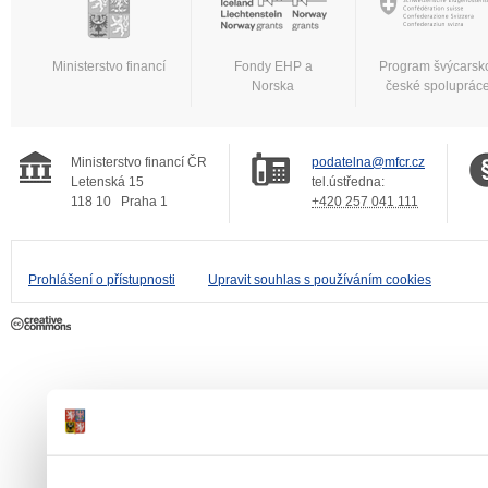
Ministerstvo financí
Fondy EHP a
Program švýcarsk
Norska
české spoluprác
Ministerstvo financí ČR
podatelna@mfcr.cz
Letenská 15
tel.ústředna:
118 10
Praha 1
+420 257 041 111
Prohlášení o přístupnosti
Upravit souhlas s používáním cookies