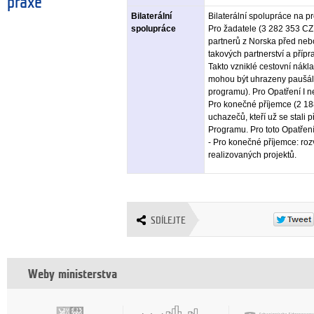
praxe
Bilaterální
Bilaterální spolupráce na p
spolupráce
Pro žadatele (3 282 353 C
partnerů z Norska před nebo
takových partnerství a přípr
Takto vzniklé cestovní nákl
mohou být uhrazeny paušáln
programu). Pro Opatření I 
Pro konečné příjemce (2 1
uchazečů, kteří už se stali 
Programu. Pro toto Opatření
- Pro konečné příjemce: roz
realizovaných projektů.
SDÍLEJTE
Weby ministerstva