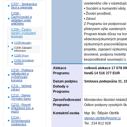
uvedeného cíle v následujíc
CZ07 - Spolupráce
škol a stipendia
• Sociální a humanitní vědy,
• Životní prostředí,
CZ08 -
Zachycování a
• Zdraví.
ukládání oxidu
Z Programu lze podporovat in
uhličitého
překryvem výše uvedených t
CZ09 - Česko-
norský výzkumný
Program klade důraz na horiz
program
vědeckovýzkumných projekt
CZ09 Aktuality
výzkumných pracovníků/prac
CZ09 Základní
projektu, zapojení výzkumný
informace
dovolené, podpora mobilit
CZ09 Výzvy
bezprostředně související s 
CZ09 Schválené
projekty
Alokace
celková alokace 17 078 0
CZ10 - Podpora
Programu
fondů 14 516 377 EUR
odhalování a
vyšetřování
korupce
Datum podpisu
Smlouva podepsána 31. 10
CZ11 - Veřejné
Dohody o
zdraví
Programu
CZ12 - Dejme
(že)nám šanci
Zprostředkovatel
Ministerstvo školství mláde
CZ13 - Rovné
Programu
Odbor podpory vysokých šk
příležitosti žen a
mužů
Kontaktní osoba
Mgr. Bc. Štěpán Obrtlík
CZ14 -
stepan.obrtlik@msmt.cz
Schengenská
Tel.: 234 812 928
spolupráce