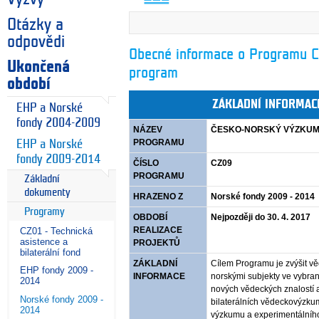
Otázky a
odpovědi
Obecné informace o Programu 
Ukončená
program
období
ZÁKLADNÍ INFORMA
EHP a Norské
fondy 2004-2009
NÁZEV
ČESKO-NORSKÝ VÝZKU
PROGRAMU
EHP a Norské
fondy 2009-2014
ČÍSLO
CZ09
PROGRAMU
Základní
dokumenty
HRAZENO Z
Norské fondy 2009 - 2014
Programy
OBDOBÍ
Nejpozději do 30. 4. 2017
REALIZACE
CZ01 - Technická
asistence a
PROJEKTŮ
bilaterální fond
ZÁKLADNÍ
Cílem Programu je zvýšit 
EHP fondy 2009 -
INFORMACE
norskými subjekty ve vybran
2014
nových vědeckých znalostí a
Norské fondy 2009 -
bilaterálních vědeckovýzku
2014
výzkumu a experimentálníh