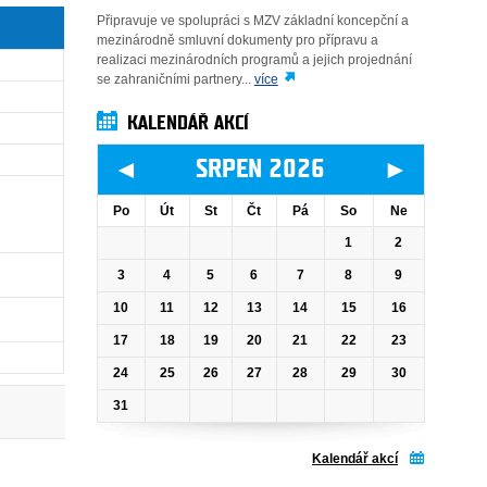
Připravuje ve spolupráci s MZV základní koncepční a
mezinárodně smluvní dokumenty pro přípravu a
realizaci mezinárodních programů a jejich projednání
se zahraničními partnery...
více
KALENDÁŘ AKCÍ
◄
►
SRPEN 2026
Po
Út
St
Čt
Pá
So
Ne
1
2
3
4
5
6
7
8
9
10
11
12
13
14
15
16
17
18
19
20
21
22
23
24
25
26
27
28
29
30
31
Kalendář akcí