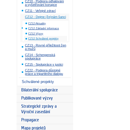
CZ10 - Podpora odhalování
a vyšetřování korupce
CZ11 - Veřejné zdraví
CZ12 - Dejme (že)nám šanci
CZ12 Aktuality
CZ12 Základní informace
CZ12 Výzvy
CZ12 Schválené projekty
CZ13 - Rovné příležitosti žen
a mužů
CZ14 - Schengenská
spolupráce
CZ15 - Spolupráce v justici
CZ22 - Podpora důstojné
práce a tripartitního dialogu
Schválené projekty
Bilaterální spolupráce
Publikované výzvy
Strategické zprávy a
Výroční zasedání
Propagace
Mapa projektů