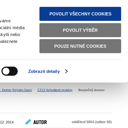
MAPA STRÁNEK
TEXTOVÁ VERZE
ČESKY
ENGLISH
POVOLIT VŠECHNY COOKIES
žíváme
ciální média
POVOLIT VÝBĚR
kytli nebo
naleznete
POUZE NUTNÉ COOKIES
ŘÁDNÁ SPRÁVA
OBČANSKÁ SPOLEČNOST
Zobrazit detaily
VNITŘNÍ VĚCI
BILATERÁLNÍ SPOLUPRÁCE
- Dejme (že)nám šanci
CZ12 Schválené projekty
Bezpečný domov
AUTOR
oddělení 5804 (odbor 58)
 12. 2014