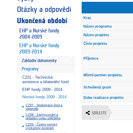
Otázky a odpovědi
Kraj
Ukončená období
Název programu
EHP a Norské fondy
Název projektu
2004-2009
Číslo projektu
EHP a Norské fondy
2009-2014
Příjemce
Základní dokumenty
Programy
Místní partner projektu
CZ01 - Technická
asistence a bilaterální fond
Schválený grant
EHP fondy 2009 - 2014
Norské fondy 2009 - 2014
Doba realizace projektu
CZ07 - Spolupráce škol a
stipendia
SDÍLEJTE
CZ08 - Zachycování a
ukládání oxidu uhličitého
CZ09 - Česko-norský
výzkumný program