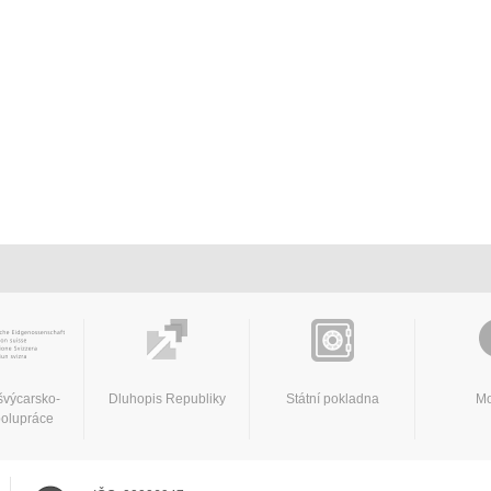
švýcarsko-
Dluhopis Republiky
Státní pokladna
Mo
polupráce