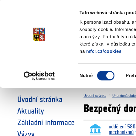
Ministerstvo financí
Česká republika
Tato webová stránka použ
Fondy EHP a No
K personalizaci obsahu, a
soubory cookie. Informace
a analýzy. Partneři tyto ú
►
ZVOLTE SI OBLAST:
které získali v důsledku t
na
mfcr.cz/cookies
.
VÝZKUM
VZDĚLÁVÁNÍ
Výběr
Nutné
Pref
SOCIÁLNÍ DIALOG
ŽIVOTNÍ PROSTŘEDÍ
souhlasu
Úvodní stránka
Ukončená obdo
Úvodní stránka
Bezpečný do
Aktuality
Základní informace
oddělení 580
mechanismů
Výzvy