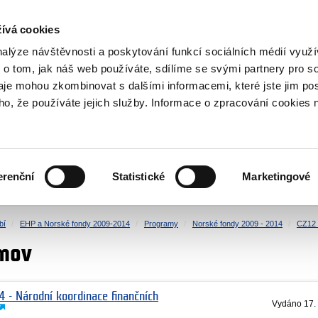
NOVINKY RSS
ívá cookies
rska
nalýze návštěvnosti a poskytování funkcí sociálních médií vyu
 o tom, jak náš web používáte, sdílíme se svými partnery pro so
daje mohou zkombinovat s dalšími informacemi, které jste jim pos
oho, že používáte jejich služby. Informace o zpracování cookies 
KULTURA
ZDRAVÍ
erenční
Statistické
Marketingové
LIDSKÁ PRÁVA
SPRAVEDLNOST
bí
EHP a Norské fondy 2009-2014
Programy
Norské fondy 2009 - 2014
CZ12 
mov
4 - Národní koordinace finančních
Vydáno
17.