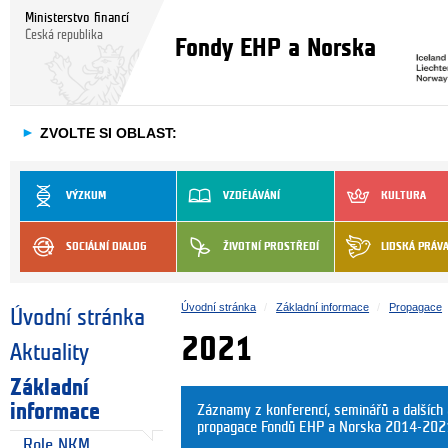
Ministerstvo financí
Česká republika
Fondy EHP a Norska
►
ZVOLTE SI OBLAST:
VÝZKUM
VZDĚLÁVÁNÍ
KULTURA
SOCIÁLNÍ DIALOG
ŽIVOTNÍ PROSTŘEDÍ
LIDSKÁ PRÁV
Úvodní stránka
Základní informace
Propagace
Úvodní stránka
2021
Aktuality
Základní
informace
Záznamy z konferencí, seminářů a dalších
propagace Fondů EHP a Norska 2014-202
Role NKM