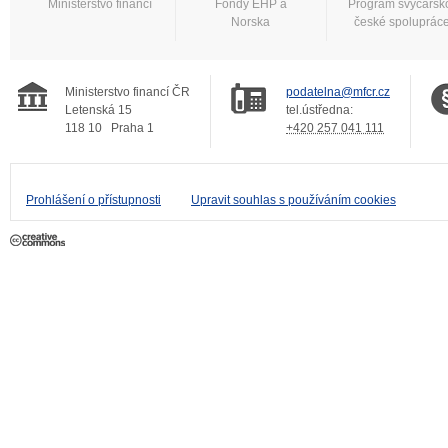
Ministerstvo financí
Fondy EHP a
Program švýcarsk
Norska
české spoluprác
Ministerstvo financí ČR
podatelna@mfcr.cz
Letenská 15
tel.ústředna:
118 10
Praha 1
+420 257 041 111
Prohlášení o přístupnosti
Upravit souhlas s používáním cookies