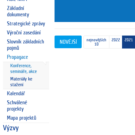
Základní
dokumenty
Strategické zprávy
Výroční zasedání
nejnovějších
2022
2021
Slovník základních
NOVĚJŠÍ
10
pojmů
Propagace
Konference,
semináře, akce
Materiály ke
stažení
Kalendář
Schválené
projekty
Mapa projektů
Výzvy