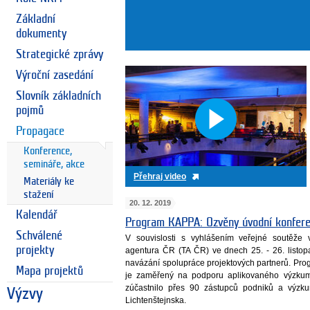
Základní
dokumenty
Strategické zprávy
Výroční zasedání
Slovník základních
pojmů
Propagace
Konference,
semináře, akce
Přehraj video
Materiály ke
stažení
20. 12. 2019
Kalendář
Program KAPPA: Ozvěny úvodní konfer
Schválené
V souvislosti s vyhlášením veřejné soutěž
projekty
agentura ČR (TA ČR) ve dnech 25. - 26. listo
navázání spolupráce projektových partnerů. P
Mapa projektů
je zaměřený na podporu aplikovaného výzkum
zúčastnilo přes 90 zástupců podniků a výzk
Výzvy
Lichtenštejnska.