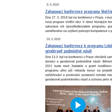
5. 4. 2019
Zahajovací konference programu Vnitřní
Dne 27. 3. 2019 byl na konferenci v Praze, v bud
nový program Vnitřní věci. V rámci Norských fon
vykonává roli zprostředkovatele programu, g
zaměřeného na zvýšení policejní kompetence v pre
20. 3. 2019
Zahajovací konference k programu Lids
genderově podmíněné násilí
Dne 13.3. byl na konferenci v Praze oficiálně z
domácí a genderově podmíněné násilí. Běhe
2021 bude mezi žadatele o grant rozděleno M
programu přes půl miliardy korun na proje
začleňování a posilování postavení romské me
genderově podmíněného násilí a ochranu jeho ob