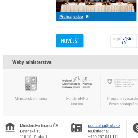
Přehraj video
nejnovějších
NOVĚJŠÍ
10
Weby ministerstva
Ministerstvo financí
Fondy EHP a
Program švýcarsk
Norska
české spoluprác
Ministerstvo financí ČR
podatelna@mfcr.cz
Letenská 15
tel.ústředna:
118 10
Praha 1
+420 257 041 111