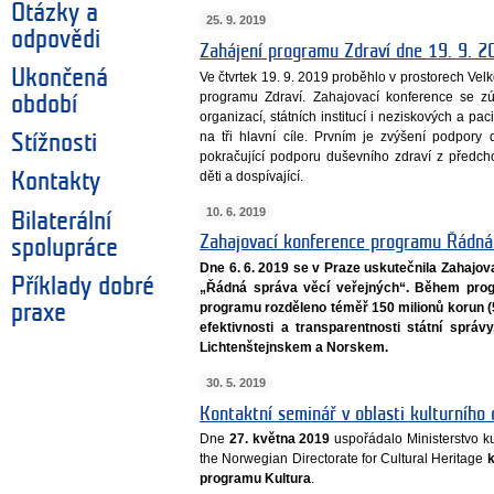
Otázky a
25. 9. 2019
odpovědi
Zahájení programu Zdraví dne 19. 9. 2
Ukončená
Ve čtvrtek 19. 9. 2019 proběhlo v prostorech Ve
programu Zdraví. Zahajovací konference se zú
období
organizací, státních institucí i neziskových a p
na tři hlavní cíle. Prvním je zvýšení podpor
Stížnosti
pokračující podporu duševního zdraví z předc
děti a dospívající.
Kontakty
10. 6. 2019
Bilaterální
Zahajovací konference programu Řádná 
spolupráce
Dne 6. 6. 2019 se v Praze uskutečnila Zahaj
Příklady dobré
„Řádná správa věcí veřejných“. Během pro
programu rozděleno téměř 150 milionů korun (
praxe
efektivnosti a transparentnosti státní sprá
Lichtenštejnskem a Norskem.
30. 5. 2019
Kontaktní seminář v oblasti kulturního
Dne
27. května 2019
uspořádalo Ministerstvo ku
the Norwegian Directorate for Cultural Heritage
k
programu Kultura
.