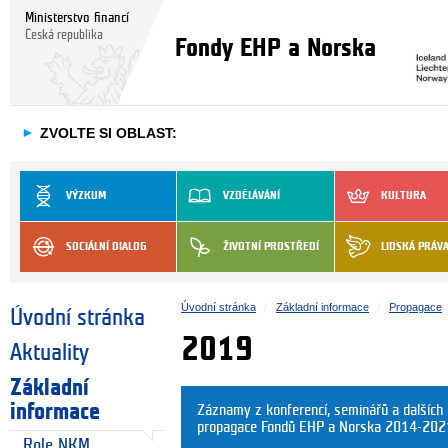
Ministerstvo financí
Česká republika
Fondy EHP a Norska
►
ZVOLTE SI OBLAST:
VÝZKUM
VZDĚLÁVÁNÍ
KULTURA
SOCIÁLNÍ DIALOG
ŽIVOTNÍ PROSTŘEDÍ
LIDSKÁ PRÁV
Úvodní stránka
Základní informace
Propagace
Úvodní stránka
2019
Aktuality
Základní
informace
Záznamy z konferencí, seminářů a dalších
propagace Fondů EHP a Norska 2014-202
Role NKM