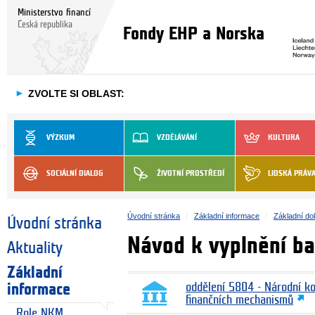
Ministerstvo financí
Česká republika
Fondy EHP a Norska
►
ZVOLTE SI OBLAST:
VÝZKUM
VZDĚLÁVÁNÍ
KULTURA
SOCIÁLNÍ DIALOG
ŽIVOTNÍ PROSTŘEDÍ
LIDSKÁ PRÁV
Úvodní stránka
Základní informace
Základní d
Úvodní stránka
Návod k vyplnění ba
Aktuality
Základní
informace
oddělení 5804 - Národní k
finančních mechanismů
Role NKM