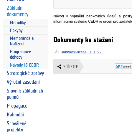
Základní
dokumenty
Návod k vyplnění bankovních údajů a poskyt
informačním systému CEDR je určen pro žadate
Metodiky
Pokyny
Memoranda a
Dokumenty ke stažení
Nařízení
Programové
Bankovni-ucet-CEDR_V2
dohody
Návody IS CEDR
SDÍLEJTE
Strategické zprávy
Výroční zasedání
Slovník základních
pojmů
Propagace
Kalendář
Schválené
projekty