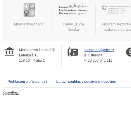
Ministerstvo financí
Fondy EHP a
Program švýcarsk
Norska
české spoluprác
Ministerstvo financí ČR
podatelna@mfcr.cz
Letenská 15
tel.ústředna:
118 10
Praha 1
+420 257 041 111
Prohlášení o přístupnosti
Upravit souhlas s používáním cookies