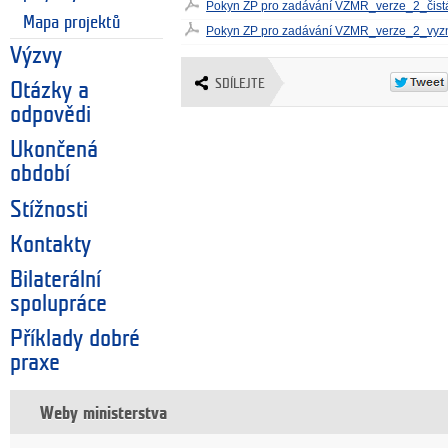
Pokyn ZP pro zadávání VZMR_verze_2_čist
Mapa projektů
Pokyn ZP pro zadávání VZMR_verze_2_vy
Výzvy
SDÍLEJTE
Otázky a
odpovědi
Ukončená
období
Stížnosti
Kontakty
Bilaterální
spolupráce
Příklady dobré
praxe
Weby ministerstva