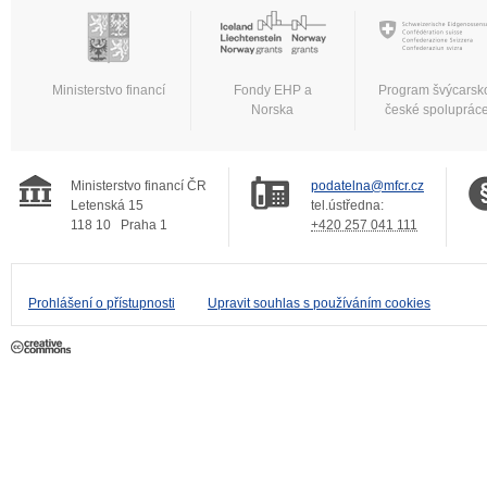
Ministerstvo financí
Fondy EHP a
Program švýcarsk
Norska
české spoluprác
Ministerstvo financí ČR
podatelna@mfcr.cz
Letenská 15
tel.ústředna:
118 10
Praha 1
+420 257 041 111
Prohlášení o přístupnosti
Upravit souhlas s používáním cookies