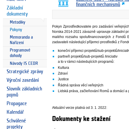
finančních mechanismů
Základní
dokumenty
Metodiky
Pokyn Zprostředkovatele pro zadávání veřejný
Pokyny
Norska 2014-2021 závazně upravuje základní pr
malého rozsahu spolufinancovaných z Fondů 
Memoranda a
zadavateli následující příjemci prostředků z Fo
Nařízení
Programové
koneční příjemci projektů/sub-projektů/iniciati
dohody
partneři projektů/sub-projektů /iniciativ
a to v rámci následujících programů:
Návody IS CEDR
Kultura
Strategické zprávy
Zdraví
Justice
Výroční zasedání
Řádná správa věcí veřejných
Slovník základních
Lidská práva, začleňování Romů a domácí a
pojmů
Propagace
Aktuální verze platná od 3. 1. 2022:
Kalendář
Dokumenty ke stažení
Schválené
projekty