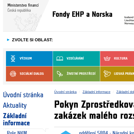
Ministerstvo financí
Česká republika
Fondy EHP a Norska
►
ZVOLTE SI OBLAST:
VÝZKUM
VZDĚLÁVÁNÍ
KULTURA
SOCIÁLNÍ DIALOG
ŽIVOTNÍ PROSTŘEDÍ
LIDSKÁ PRÁV
Úvodní stránka
Základní informace
Základní d
Úvodní stránka
Pokyn Zprostředkova
Aktuality
zakázek malého roz
Základní
informace
Role NKM
oddělení 5804 - Národní k