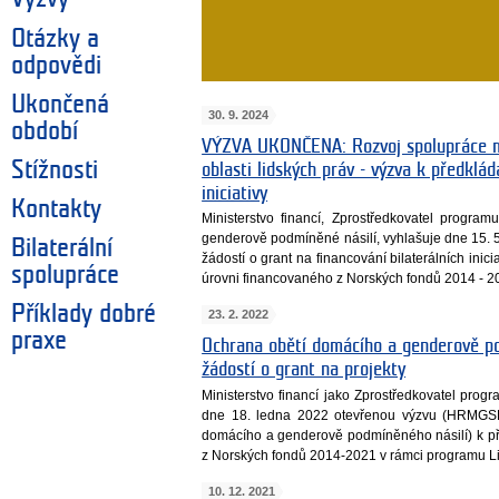
Otázky a
odpovědi
Ukončená
30. 9. 2024
období
VÝZVA UKONČENA: Rozvoj spolupráce m
Stížnosti
oblasti lidských práv - výzva k předklád
iniciativy
Kontakty
Ministerstvo financí, Zprostředkovatel progr
genderově podmíněné násilí, vyhlašuje dne 15. 
Bilaterální
žádostí o grant na financování bilaterálních inic
spolupráce
úrovni financovaného z Norských fondů 2014 - 2
Příklady dobré
23. 2. 2022
praxe
Ochrana obětí domácího a genderově po
žádostí o grant na projekty
Ministerstvo financí jako Zprostředkovatel pro
dne 18. ledna 2022 otevřenou výzvu (HRMGSB
domácího a genderově podmíněného násilí) k př
z Norských fondů 2014-2021 v rámci programu L
10. 12. 2021