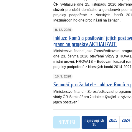
ČR vyhlašuje dne 25. listopadu 2020 otevře
služeb pro oběti domácího a genderově podmín
projekty podpořené z Norských fondů 2014
Mezinárodního dne proti násilí na ženách.
9. 12. 2020
Inkluze Romů a posilování jejich postav
grant na projekty AKTUALIZACE
Ministerstvo financí jako Zprostředkovatel pro
dne 23. června 2020 otevřené výzvy (HROVA1A
místní úrovni, HROVA1B – Budování kapacit rom
projekty podpořené z Norských fondů 2014-2021 
10. 9. 2020
Seminář pro žadatele: Inkluze Romů a p
Ministerstvo financí - Zprostředkovatel program
vlády ČR Seminář pro žadatele týkající se výze
jejich postavení.
nejnovějších
2025
2024
NOVĚJŠÍ
10