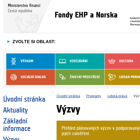
Ministerstvo financí
Česká republika
Fondy EHP a Norska
►
ZVOLTE SI OBLAST:
VÝZKUM
VZDĚLÁVÁNÍ
KULTURA
SOCIÁLNÍ DIALOG
ŽIVOTNÍ PROSTŘEDÍ
LIDSKÁ PRÁV
Úvodní stránka
Programy
Lidská práva
Výz
Úvodní stránka
Výzvy
Aktuality
Základní
informace
Přehled plánovaných výzev v podporovanýc
jejich zaměření.
Výzvy