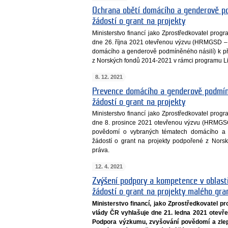
Ochrana obětí domácího a genderově po
žádostí o grant na projekty
Ministerstvo financí jako Zprostředkovatel pro
dne 26. října 2021 otevřenou výzvu (HRMGSD –
domácího a genderově podmíněného násilí) k př
z Norských fondů 2014-2021 v rámci programu L
8. 12. 2021
Prevence domácího a genderově podmíně
žádostí o grant na projekty
Ministerstvo financí jako Zprostředkovatel pro
dne 8. prosince 2021 otevřenou výzvu (HRMGS
povědomí o vybraných tématech domácího a 
žádostí o grant na projekty podpořené z Nor
práva.
12. 4. 2021
Zvýšení podpory a kompetence v oblasti
žádostí o grant na projekty malého gr
Ministerstvo financí, jako Zprostředkovatel 
vlády ČR vyhlašuje dne 21. ledna 2021 otev
Podpora výzkumu, zvyšování povědomí a zlep