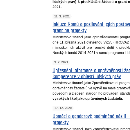
lidských práv) k předkládání žádostí o grant
2021.
11. 3. 2021
Inkluze Romů a posilování jejich postav
grant na projekty
Ministerstvo financí jako Zprostředkovatel pro
dne 11. března 2021 otevřenou výzvu (HROVA2 
mimoškolních aktivit pro romské děti) k předk
Norských fondů 2014-2021 v rámci programu Lid
9. 2. 2021
Upřesnění informace o oprávněnosti žad
kompetence v oblasti lidských práv
Ministerstvo financí, jako Zprostředkovatel progr
oprávněnosti žadatelů ve výzvě na malé granto
povědomí a zlepšení národního provádění standar
vysokých škol jako oprávněných žadatelů.
17. 12. 2020
Domácí a genderově podmíněné násilí - 
projekty
Ministerstvo financí, jako Zprostředkovatel pro