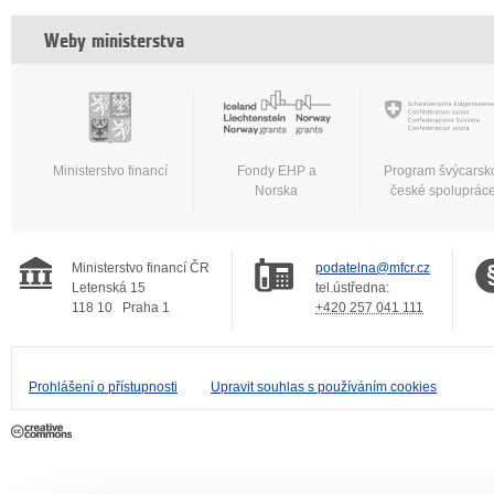
Weby ministerstva
Ministerstvo financí
Fondy EHP a
Program švýcarsk
Norska
české spoluprác
Ministerstvo financí ČR
podatelna@mfcr.cz
Letenská 15
tel.ústředna:
118 10
Praha 1
+420 257 041 111
Prohlášení o přístupnosti
Upravit souhlas s používáním cookies